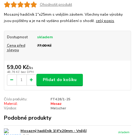
Ohodnotit produkt
Mosazný hadičník 1"x25mm s vnějším závitem. Všechny naše výrobky
jsou pojištěny a je na ně vydáno prohlášení o shodě.
celý popis
Dostupnost
skladem
Cena před
77,00 Kč
slevou
59,00 Kč
/
ks
48,76 Kč
bez DPH
Přidat do košíku
Číslo produktu:
FT426/1-25
Materiál:
Mosaz
Výrobce:
Melscher
Podobné produkty
Mosazný hadičník 3/4"x20mm - Vnější
skladem