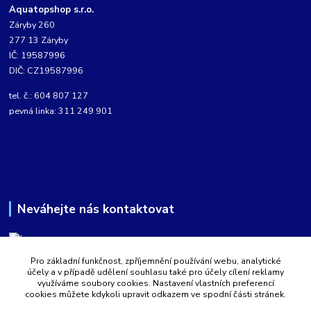
Aquatopshop s.r.o.
Záryby 260
277 13 Záryby
IČ: 19587996
DIČ: CZ19587996
tel. č.: 604 807 127
pevná linka: 311 249 901
Neváhejte nás kontaktovat
Pro základní funkčnost, zpříjemnění používání webu, analytické
Martin Kabíček
účely a v případě udělení souhlasu také pro účely cílení reklamy
8:00 - 16:00 hod.
využíváme soubory cookies. Nastavení vlastních preferencí
cookies můžete kdykoli upravit odkazem ve spodní části stránek.
obchod@aquatopshop.cz