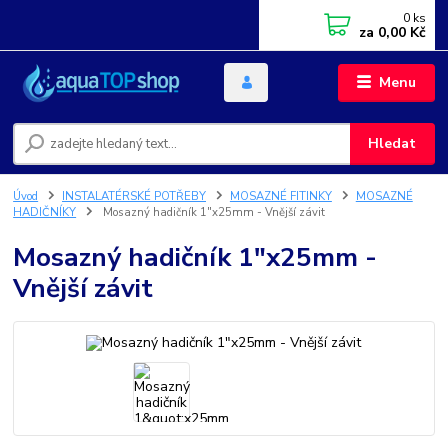
0
ks
za
0,00 Kč
Menu
Hledat
Úvod
INSTALATÉRSKÉ POTŘEBY
MOSAZNÉ FITINKY
MOSAZNÉ
HADIČNÍKY
Mosazný hadičník 1"x25mm - Vnější závit
Mosazný hadičník 1"x25mm -
Vnější závit