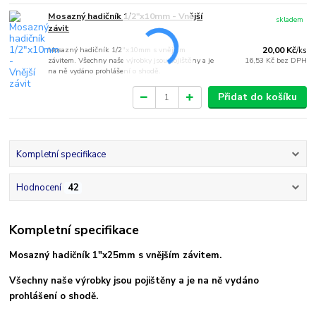
Mosazný hadičník 1/2"x10mm - Vnější
skladem
závit
Mosazný hadičník 1/2"x10mm s vnějším
20,00 Kč
/
ks
závitem. Všechny naše výrobky jsou pojištěny a je
16,53 Kč
bez DPH
na ně vydáno prohlášení o shodě.
Přidat do košíku
Kompletní specifikace
Hodnocení
42
Kompletní specifikace
Mosazný hadičník 1"x25mm s vnějším závitem.
Všechny naše výrobky jsou pojištěny a je na ně vydáno
prohlášení o shodě.