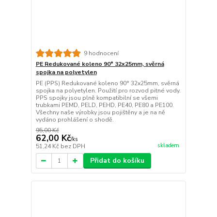
9 hodnocení
PE Redukované koleno 90° 32x25mm, svěrná
spojka na polyetylen
PE (PPS) Redukované koleno 90° 32x25mm, svěrná
spojka na polyetylen. Použití pro rozvod pitné vody.
PPS spojky jsou plně kompatibilní se všemi
trubkami PEMD, PELD, PEHD, PE40, PE80 a PE100.
Všechny naše výrobky jsou pojištěny a je na ně
vydáno prohlášení o shodě.
95,00 Kč
62,00 Kč
/
ks
skladem
51,24 Kč
bez DPH
Přidat do košíku