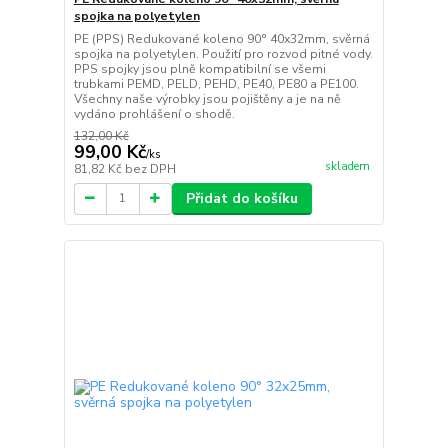
spojka na polyetylen
PE (PPS) Redukované koleno 90° 40x32mm, svěrná
spojka na polyetylen. Použití pro rozvod pitné vody.
PPS spojky jsou plně kompatibilní se všemi
trubkami PEMD, PELD, PEHD, PE40, PE80 a PE100.
Všechny naše výrobky jsou pojištěny a je na ně
vydáno prohlášení o shodě.
132,00 Kč
99,00 Kč
/
ks
skladem
81,82 Kč
bez DPH
Přidat do košíku