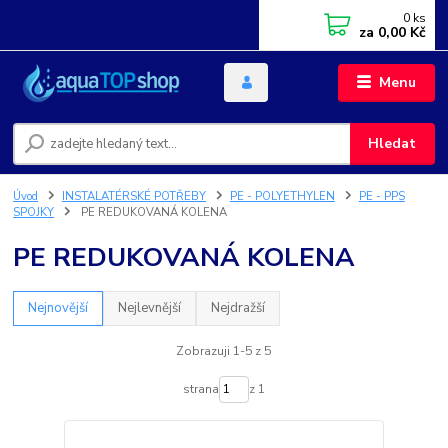
0
ks
za
0,00 Kč
Menu
Hledat
Úvod
INSTALATÉRSKÉ POTŘEBY
PE - POLYETHYLEN
PE - PPS
SPOJKY
PE REDUKOVANÁ KOLENA
PE REDUKOVANÁ KOLENA
Nejnovější
Nejlevnější
Nejdražší
Zobrazuji 1-5 z 5
strana
z 1