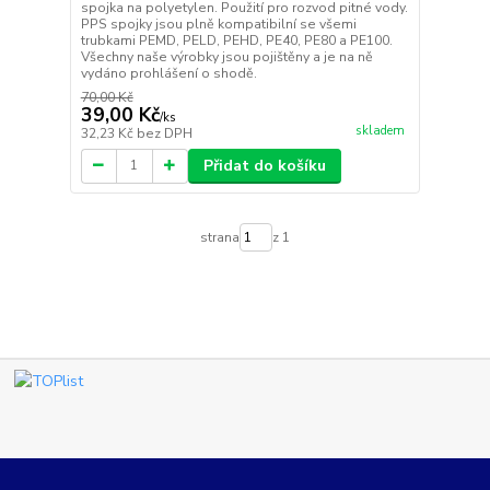
spojka na polyetylen. Použití pro rozvod pitné vody.
PPS spojky jsou plně kompatibilní se všemi
trubkami PEMD, PELD, PEHD, PE40, PE80 a PE100.
Všechny naše výrobky jsou pojištěny a je na ně
vydáno prohlášení o shodě.
70,00 Kč
39,00 Kč
/
ks
skladem
32,23 Kč
bez DPH
Přidat do košíku
strana
z 1