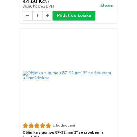
44,60 Kč
/
ks
skladem
36,86 Kč
bez DPH
Přidat do košíku
1 hodnocení
Objímka s gumou 87-92 mm 3" se šroubem a