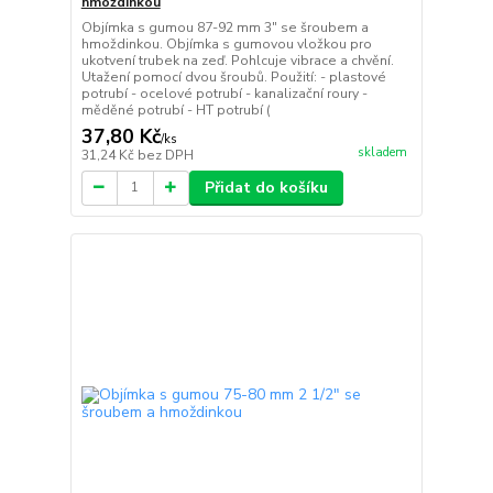
hmoždinkou
Objímka s gumou 87-92 mm 3" se šroubem a
hmoždinkou. Objímka s gumovou vložkou pro
ukotvení trubek na zeď. Pohlcuje vibrace a chvění.
Utažení pomocí dvou šroubů. Použití: - plastové
potrubí - ocelové potrubí - kanalizační roury -
měděné potrubí - HT potrubí (
37,80 Kč
/
ks
skladem
31,24 Kč
bez DPH
Přidat do košíku