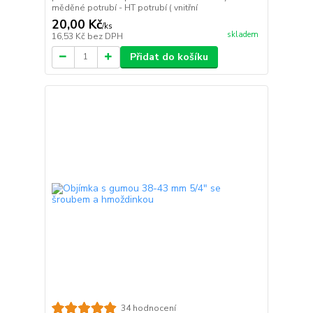
měděné potrubí - HT potrubí ( vnitřní
20,00 Kč
/
ks
skladem
16,53 Kč
bez DPH
Přidat do košíku
34 hodnocení