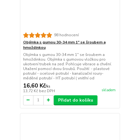
98 hodnocení
Objímka s gumou 30-34 mm 1" se šroubem a
hmoždinkou
Objímka s gumou 30-34 mm 1" se šroubem a
hmoždinkou. Objímka s gumovou vložkou pro
ukotvení trubek na zeď. Pohlcuje vibrace a chvění.
Utažení pomocí dvou šroubů. Použití: - plastové
potrubí - ocelové potrubí - kanalizační roury-
měděné potrubí - HT potrubí ( vnitřní od
16,60 Kč
/
ks
skladem
13,72 Kč
bez DPH
Přidat do košíku