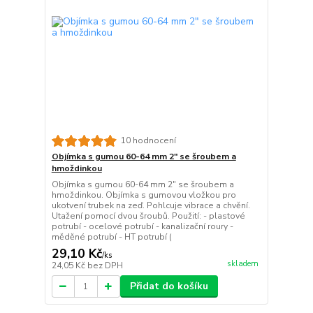
10 hodnocení
Objímka s gumou 60-64 mm 2" se šroubem a
hmoždinkou
Objímka s gumou 60-64 mm 2" se šroubem a
hmoždinkou. Objímka s gumovou vložkou pro
ukotvení trubek na zeď. Pohlcuje vibrace a chvění.
Utažení pomocí dvou šroubů. Použití: - plastové
potrubí - ocelové potrubí - kanalizační roury -
měděné potrubí - HT potrubí (
29,10 Kč
/
ks
skladem
24,05 Kč
bez DPH
Přidat do košíku