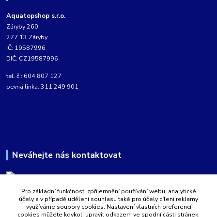
Aquatopshop s.r.o.
Záryby 260
277 13 Záryby
IČ: 19587996
DIČ: CZ19587996
tel. č.: 604 807 127
pevná linka: 311 249 901
Neváhejte nás kontaktovat
Pro základní funkčnost, zpříjemnění používání webu, analytické
Martin Kabíček
účely a v případě udělení souhlasu také pro účely cílení reklamy
8:00 - 16:00 hod.
využíváme soubory cookies. Nastavení vlastních preferencí
cookies můžete kdykoli upravit odkazem ve spodní části stránek.