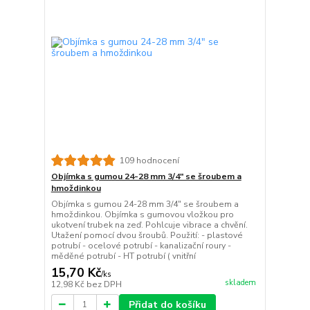
109 hodnocení
Objímka s gumou 24-28 mm 3/4" se šroubem a
hmoždinkou
Objímka s gumou 24-28 mm 3/4" se šroubem a
hmoždinkou. Objímka s gumovou vložkou pro
ukotvení trubek na zeď. Pohlcuje vibrace a chvění.
Utažení pomocí dvou šroubů. Použití: - plastové
potrubí - ocelové potrubí - kanalizační roury -
měděné potrubí - HT potrubí ( vnitřní
15,70 Kč
/
ks
skladem
12,98 Kč
bez DPH
Přidat do košíku