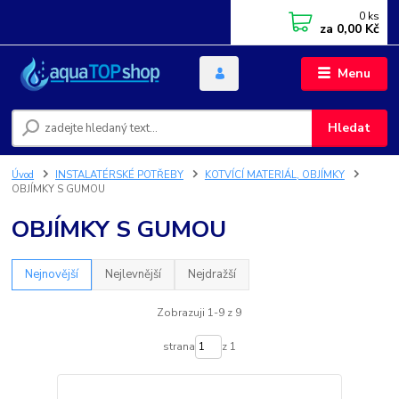
0
ks
za
0,00 Kč
Menu
Hledat
Úvod
INSTALATÉRSKÉ POTŘEBY
KOTVÍCÍ MATERIÁL, OBJÍMKY
OBJÍMKY S GUMOU
OBJÍMKY S GUMOU
Nejnovější
Nejlevnější
Nejdražší
Zobrazuji 1-9 z 9
strana
z 1