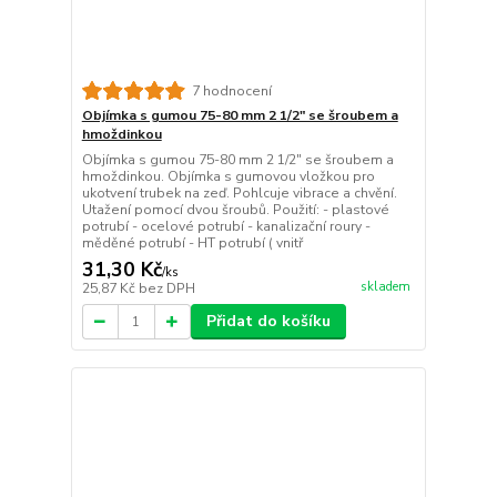
7 hodnocení
Objímka s gumou 75-80 mm 2 1/2" se šroubem a
hmoždinkou
Objímka s gumou 75-80 mm 2 1/2" se šroubem a
hmoždinkou. Objímka s gumovou vložkou pro
ukotvení trubek na zeď. Pohlcuje vibrace a chvění.
Utažení pomocí dvou šroubů. Použití: - plastové
potrubí - ocelové potrubí - kanalizační roury -
měděné potrubí - HT potrubí ( vnitř
31,30 Kč
/
ks
skladem
25,87 Kč
bez DPH
Přidat do košíku