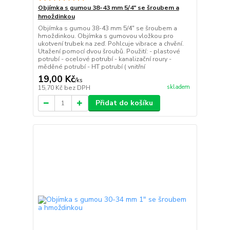
Objímka s gumou 38-43 mm 5/4" se šroubem a
hmoždinkou
Objímka s gumou 38-43 mm 5/4" se šroubem a
hmoždinkou. Objímka s gumovou vložkou pro
ukotvení trubek na zeď. Pohlcuje vibrace a chvění.
Utažení pomocí dvou šroubů. Použití: - plastové
potrubí - ocelové potrubí - kanalizační roury -
měděné potrubí - HT potrubí ( vnitřní
19,00 Kč
/
ks
skladem
15,70 Kč
bez DPH
Přidat do košíku