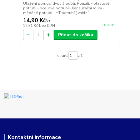
Utažení pomocí dvou šroubů. Použití: - plastové
potrubí - ocelové potrubí - kanalizační roury -
měděné potrubí - HT potrubí ( vnitřní
14,90 Kč
/
ks
skladem
12,31 Kč
bez DPH
Přidat do košíku
strana
z 1
Kontaktní informace