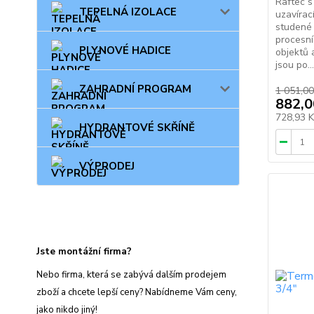
Raftec s
TEPELNÁ IZOLACE
uzavírac
studené 
procesní
PLYNOVÉ HADICE
objektů 
jsou po...
ZAHRADNÍ PROGRAM
1 051,00
882,0
728,93 
HYDRANTOVÉ SKŘÍNĚ
VÝPRODEJ
Jste montážní firma?
Nebo firma, která se zabývá dalším prodejem
zboží a chcete lepší ceny? Nabídneme Vám ceny,
jako nikdo jiný!