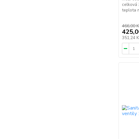
celková 
teplota m
466,00 K
425,0
351,24 