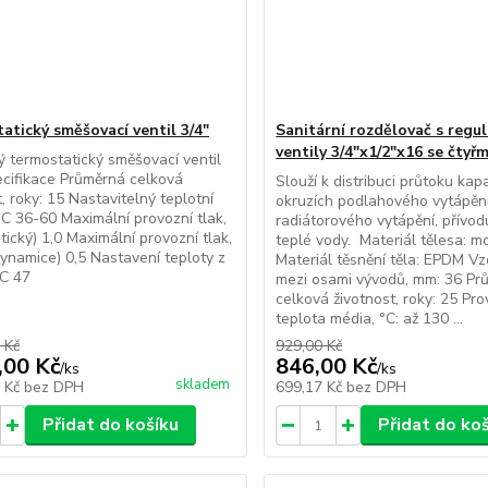
atický směšovací ventil 3/4"
Sanitární rozdělovač s regu
ventily 3/4"x1/2"x16 se čtyř
ý termostatický směšovací ventil
ecifikace Průměrná celková
Slouží k distribuci průtoku kapa
t, roky: 15 Nastavitelný teplotní
okruzích podlahového vytápění
°C 36-60 Maximální provozní tlak,
radiátorového vytápění, přívo
tický) 1,0 Maximální provozní tlak,
teplé vody. Materiál tělesa: m
ynamice) 0,5 Nastavení teploty z
Materiál těsnění těla: EPDM V
°C 47
mezi osami vývodů, mm: 36 Pr
celková životnost, roky: 25 Pro
teplota média, °C: až 130 ...
 Kč
929,00 Kč
,00 Kč
846,00 Kč
/
ks
/
ks
skladem
1 Kč
bez DPH
699,17 Kč
bez DPH
Přidat do košíku
Přidat do ko