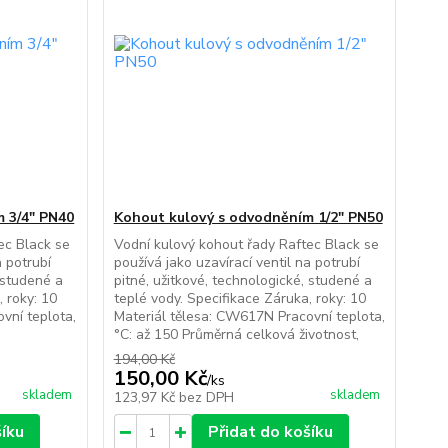
 3/4" PN40
Kohout kulový s odvodněním 1/2" PN50
ec Black se
Vodní kulový kohout řady Raftec Black se
a potrubí
používá jako uzavírací ventil na potrubí
, studené a
pitné, užitkové, technologické, studené a
, roky: 10
teplé vody. Specifikace Záruka, roky: 10
vní teplota,
Materiál tělesa: CW617N Pracovní teplota,
°C: až 150 Průměrná celková životnost,
194,00 Kč
150,00 Kč
/
ks
skladem
skladem
123,97 Kč
bez DPH
šíku
Přidat do košíku