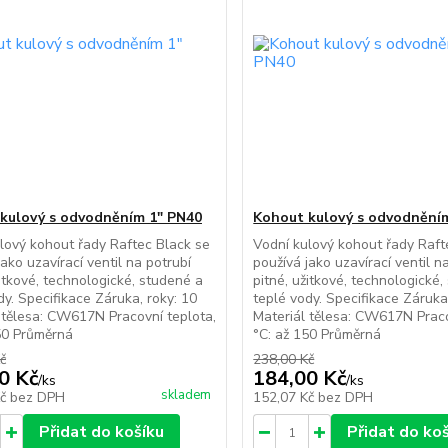
kulový s odvodněním 1" PN40
Kohout kulový s odvodněním
lový kohout řady Raftec Black se
Vodní kulový kohout řady Raft
jako uzavírací ventil na potrubí
používá jako uzavírací ventil n
žitkové, technologické, studené a
pitné, užitkové, technologické
dy. Specifikace Záruka, roky: 10
teplé vody. Specifikace Záruka
 tělesa: CW617N Pracovní teplota,
Materiál tělesa: CW617N Praco
50 Průměrná
°C: až 150 Průměrná
č
238,00 Kč
0 Kč
184,00 Kč
/
ks
/
ks
skladem
Kč
bez DPH
152,07 Kč
bez DPH
Přidat do košíku
Přidat do ko