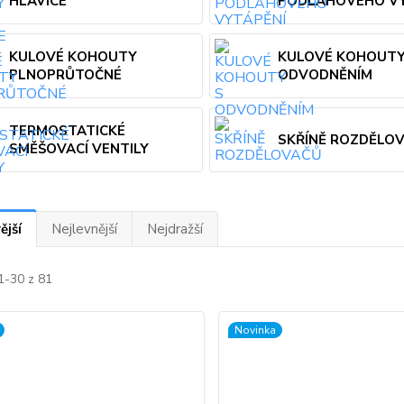
HLAVICE
PODLAHOVÉHO VY
KULOVÉ KOHOUTY
KULOVÉ KOHOUTY
PLNOPRŮTOČNÉ
ODVODNĚNÍM
TERMOSTATICKÉ
SKŘÍNĚ ROZDĚLO
SMĚŠOVACÍ VENTILY
ější
Nejlevnější
Nejdražší
1-30 z 81
Novinka