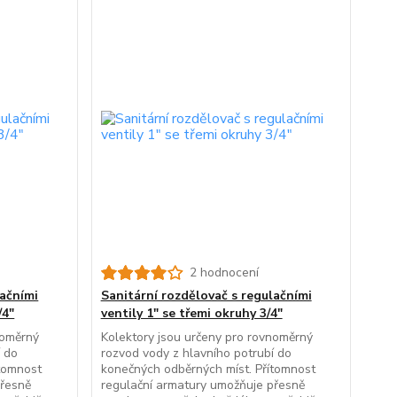
2 hodnocení
lačními
Sanitární rozdělovač s regulačními
/4"
ventily 1" se třemi okruhy 3/4"
noměrný
Kolektory jsou určeny pro rovnoměrný
í do
rozvod vody z hlavního potrubí do
ítomnost
konečných odběrných míst. Přítomnost
přesně
regulační armatury umožňuje přesně