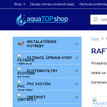
Blog
Zásady ochrany osobních údajů
Obchodní podmínk
Úvod
R
INSTALATÉRSKÉ
POTŘEBY
RAFT
FILTRACE, ÚPRAVA VODY
Produkty 
ECOTERM FILTRY
Jedná se 
Sortiment
PVC SYSTÉM
UNITWIST