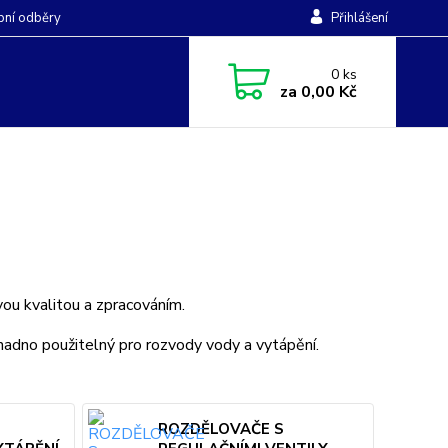
ní odběry
Přihlášení
0
ks
za
0,00 Kč
vou kvalitou a zpracováním.
nadno použitelný pro rozvody vody a vytápění.
ROZDĚLOVAČE S