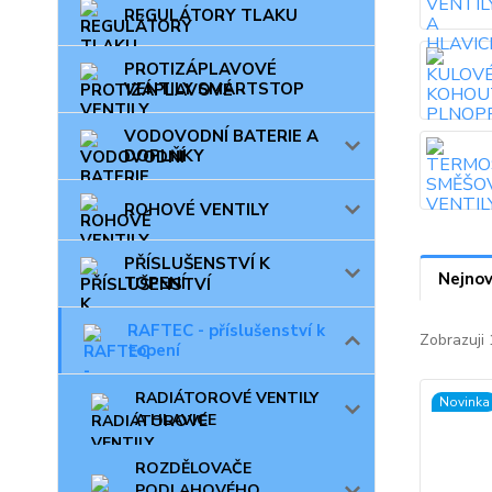
REGULÁTORY TLAKU
PROTIZÁPLAVOVÉ
VENTILY SMARTSTOP
VODOVODNÍ BATERIE A
DOPLŇKY
ROHOVÉ VENTILY
PŘÍSLUŠENSTVÍ K
Nejnov
TOPENÍ
RAFTEC - příslušenství k
Zobrazuji 
topení
RADIÁTOROVÉ VENTILY
Novinka
A HLAVICE
ROZDĚLOVAČE
PODLAHOVÉHO