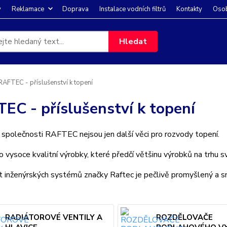
y
Reklamace
Doprava
Instalace vodních filtrů
Kontakty
Osob
Hledat
AFTEC - příslušenství k topení
EC - příslušenství k topení
společnosti RAFTEC nejsou jen další věci pro rozvody topení.
o vysoce kvalitní výrobky, které předčí většinu výrobků na trhu s
 inženýrských systémů značky Raftec je pečlivě promyšlený a s
RADIÁTOROVÉ VENTILY A
ROZDĚLOVAČE