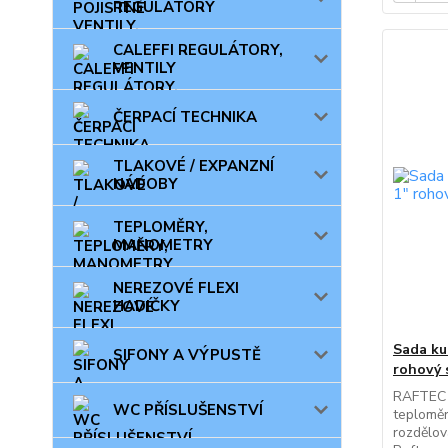
REGULÁTORY
CALEFFI REGULÁTORY,
VENTILY
ČERPACÍ TECHNIKA
TLAKOVÉ / EXPANZNÍ
NÁDOBY
TEPLOMĚRY,
MANOMETRY
NEREZOVÉ FLEXI
HADIČKY
Sada ku
SIFONY A VÝPUSTĚ
rohový 
RAFTEC 
WC PŘÍSLUŠENSTVÍ
teploměr
rozdělov