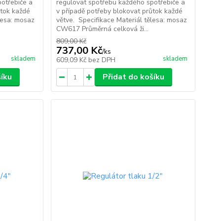
otřebiče a
regulovat spotřebu každého spotřebiče a
ůtok každé
v případě potřeby blokovat průtok každé
lesa: mosaz
větve. Specifikace Materiál tělesa: mosaz
CW617 Průměrná celková ži...
809,00 Kč
737,00 Kč
/
ks
skladem
skladem
609,09 Kč
bez DPH
šíku
Přidat do košíku