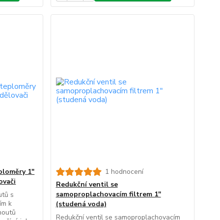
ploměry 1"
1 hodnocení
ovači
Redukční ventil se
samoproplachovacím filtrem 1"
tů s
ím k
(studená voda)
houtů
Redukční ventil se samoproplachovacím