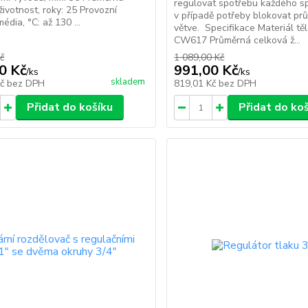
regulovat spotřebu každého sp
životnost, roky: 25 Provozní
v případě potřeby blokovat pr
édia, °C: až 130 ...
větve. Specifikace Materiál tě
CW617 Průměrná celková ž...
č
1 089,00 Kč
0 Kč
991,00 Kč
/
ks
/
ks
skladem
Kč
bez DPH
819,01 Kč
bez DPH
Přidat do košíku
Přidat do ko