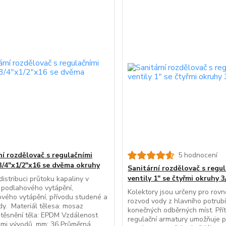
ní rozdělovač s regulačními
5 hodnocení
 3/4"x1/2"x16 se dvěma okruhy
Sanitární rozdělovač s regu
ventily 1" se čtyřmi okruhy 3
distribuci průtoku kapaliny v
 podlahového vytápění,
Kolektory jsou určeny pro rov
ového vytápění, přívodu studené a
rozvod vody z hlavního potrub
dy. Materiál tělesa: mosaz
konečných odběrných míst. Př
 těsnění těla: EPDM Vzdálenost
regulační armatury umožňuje 
ami vývodů, mm: 36 Průměrná