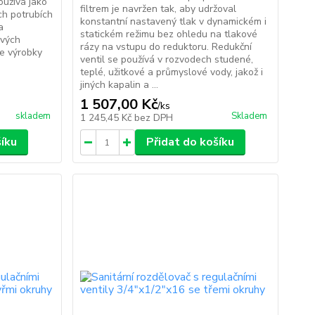
oužívá jako
filtrem je navržen tak, aby udržoval
ch potrubích
konstantní nastavený tlak v dynamickém i
a
statickém režimu bez ohledu na tlakové
ových
rázy na vstupu do reduktoru. Redukční
e výrobky
ventil se používá v rozvodech studené,
teplé, užitkové a průmyslové vody, jakož i
jiných kapalin a ...
1 507,00 Kč
/
ks
skladem
Skladem
1 245,45 Kč
bez DPH
šíku
Přidat do košíku