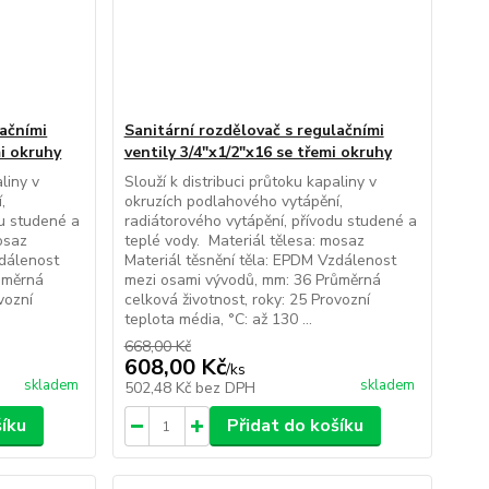
lačními
Sanitární rozdělovač s regulačními
mi okruhy
ventily 3/4"x1/2"x16 se třemi okruhy
liny v
Slouží k distribuci průtoku kapaliny v
,
okruzích podlahového vytápění,
du studené a
radiátorového vytápění, přívodu studené a
osaz
teplé vody. Materiál tělesa: mosaz
zdálenost
Materiál těsnění těla: EPDM Vzdálenost
ůměrná
mezi osami vývodů, mm: 36 Průměrná
vozní
celková životnost, roky: 25 Provozní
teplota média, °C: až 130 ...
668,00 Kč
608,00 Kč
/
ks
skladem
skladem
502,48 Kč
bez DPH
šíku
Přidat do košíku