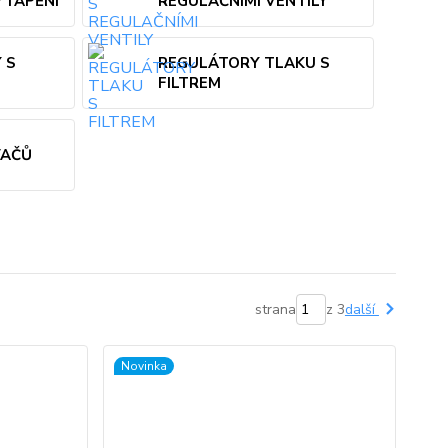
TÁPĚNÍ
REGULAČNÍMI VENTILY
 S
REGULÁTORY TLAKU S
FILTREM
VAČŮ
strana
z 3
další
Novinka