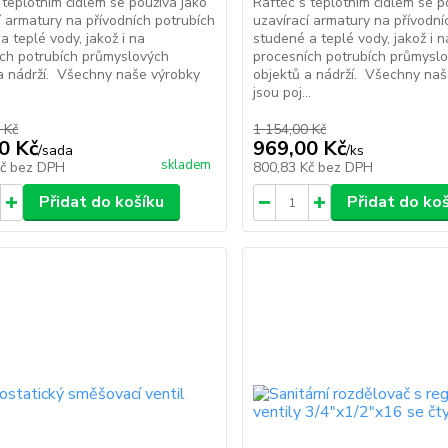
 teplotním čidlem se používá jako
Raftec s teplotním čidlem se p
í armatury na přívodních potrubích
uzavírací armatury na přívodní
a teplé vody, jakož i na
studené a teplé vody, jakož i n
ch potrubích průmyslových
procesních potrubích průmysl
a nádrží. Všechny naše výrobky
objektů a nádrží. Všechny naš
jsou poj...
 Kč
1 154,00 Kč
0 Kč
969,00 Kč
/
sada
/
ks
skladem
Kč
bez DPH
800,83 Kč
bez DPH
Přidat do košíku
Přidat do ko