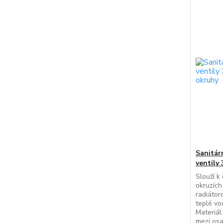
Sanitár
ventily
Slouží k 
okruzích
radiátor
teplé vo
Materiál
mezi os