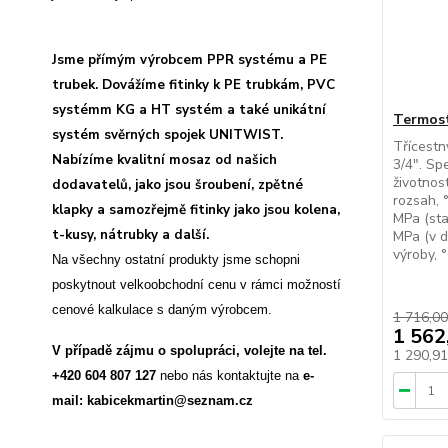
Jsme přímým výrobcem PPR systému a PE
trubek. Dovážíme fitinky k PE trubkám, PVC
systémm KG a HT systém a také unikátní
Termost
systém svěrných spojek UNITWIST.
Třícestn
Nabízíme kvalitní mosaz od našich
3/4". Sp
životnos
dodavatelů, jako jsou šroubení, zpětné
rozsah, 
klapky a samozřejmě fitinky jako jsou kolena,
MPa (sta
t-kusy, nátrubky a další.
MPa (v d
výroby, 
Na všechny ostatní produkty jsme schopni
poskytnout velkoobchodní cenu v rámci možností
cenové kalkulace s daným výrobcem.
1 716,00
1 562
V případě zájmu o spolupráci, volejte na tel.
1 290,9
+420 604 807 127
nebo nás kontaktujte na
e-
mail: kabicekmartin@seznam.cz