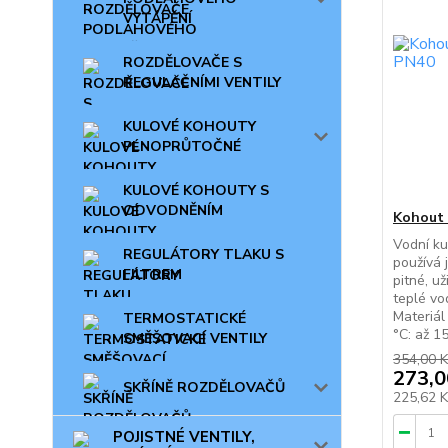
VYTÁPĚNÍ
ROZDĚLOVAČE S
REGULAČNÍMI VENTILY
KULOVÉ KOHOUTY
PLNOPRŮTOČNÉ
KULOVÉ KOHOUTY S
ODVODNĚNÍM
Kohout 
Vodní ku
REGULÁTORY TLAKU S
používá 
FILTREM
pitné, u
teplé vo
Materiál
TERMOSTATICKÉ
°C: až 1
SMĚŠOVACÍ VENTILY
354,00 K
273,0
SKŘÍNĚ ROZDĚLOVAČŮ
225,62 
POJISTNÉ VENTILY,