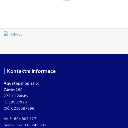
Kontaktní informace
Aquatopshop s.r.o.
Záryby 260
277 13 Záryby
IČ: 19587996
DIČ: CZ19587996
tel. č.: 604 807 127
pevná linka: 311 249 901