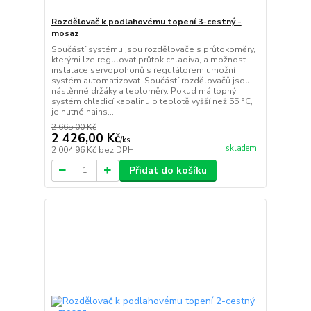
Rozdělovač k podlahovému topení 3-cestný -
mosaz
Součástí systému jsou rozdělovače s průtokoměry,
kterými lze regulovat průtok chladiva, a možnost
instalace servopohonů s regulátorem umožní
systém automatizovat. Součástí rozdělovačů jsou
nástěnné držáky a teploměry. Pokud má topný
systém chladicí kapalinu o teplotě vyšší než 55 °C,
je nutné nains...
2 665,00 Kč
2 426,00 Kč
/
ks
skladem
2 004,96 Kč
bez DPH
Přidat do košíku