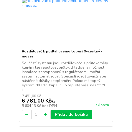
Rozdělovač k podlahovému topení 9-cestný -
mosaz
Součástí systému jsou rozdělovače s průtokoměry,
kterými lze regulovat průtok chladiva, a možnost
instalace servopohonů s regulátorem umožní
systém automatizovat. Součástí rozdělovačů jsou
nástěnné držáky a teploměry. Pokud má topný
systém chladicí kapalinu o teplotě vyšší než 55 °C,
j...
7 451,00 Kč
6 781,00 Kč
/
ks
skladem
5 604,13 Kč
bez DPH
Přidat do košíku