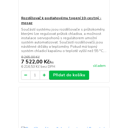
Rozdělovač k podlahovému topení 10-cestný -
mosaz
Součástí systému jsou rozdělovače s průtokoměry,
kterými lze regulovat průtok chladiva, a možnost
instalace servopohonů s regulátorem umožní
systém automatizovat. Součástí rozdělovačů jsou
nástěnné držáky a teploměry. Pokud má topný
systém chladicí kapalinu o teplotě vyšší než 55 °C,...
8 265,00 Kč
7 522,00 Kč
/
ks
skladem
6 216,53 Kč
bez DPH
Přidat do košíku