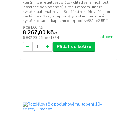
kterými lze regulovat průtok chladiva, a možnost
instalace servopohonů s regulátorem umožní
systém automatizovat. Součástí rozdělovačů jsou
nástěnné držáky a teploměry. Pokud má topný
systém chladicí kapalinu o teplotě vyšší než 55 °...
9 084,00 Kč
8 267,00 Kč
/
ks
skladem
6 832,23 Kč
bez DPH
Přidat do košíku