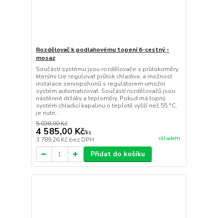
Rozdělovač k podlahovému topení 6-cestný -
mosaz
Součástí systému jsou rozdělovače s průtokoměry,
kterými lze regulovat průtok chladiva, a možnost
instalace servopohonů s regulátorem umožní
systém automatizovat. Součástí rozdělovačů jsou
nástěnné držáky a teploměry. Pokud má topný
systém chladicí kapalinu o teplotě vyšší než 55 °C,
je nutn...
5 038,00 Kč
4 585,00 Kč
/
ks
skladem
3 789,26 Kč
bez DPH
Přidat do košíku