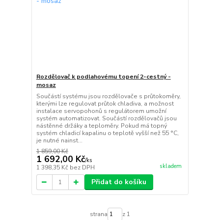
Rozdělovač k podlahovému topení 2-cestný -
mosaz
Součástí systému jsou rozdělovače s průtokoměry,
kterými lze regulovat průtok chladiva, a možnost
instalace servopohonů s regulátorem umožní
systém automatizovat. Součástí rozdělovačů jsou
nástěnné držáky a teploměry. Pokud má topný
systém chladicí kapalinu o teplotě vyšší než 55 °C,
je nutné nainst...
1 859,00 Kč
1 692,00 Kč
/
ks
skladem
1 398,35 Kč
bez DPH
Přidat do košíku
strana
z 1