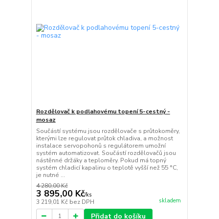
Rozdělovač k podlahovému topení 5-cestný -
mosaz
Součástí systému jsou rozdělovače s průtokoměry,
kterými lze regulovat průtok chladiva, a možnost
instalace servopohonů s regulátorem umožní
systém automatizovat. Součástí rozdělovačů jsou
nástěnné držáky a teploměry. Pokud má topný
systém chladicí kapalinu o teplotě vyšší než 55 °C,
je nutné ...
4 280,00 Kč
3 895,00 Kč
/
ks
skladem
3 219,01 Kč
bez DPH
Přidat do košíku