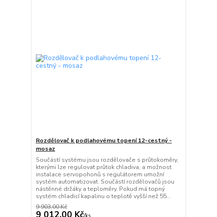
Rozdělovač k podlahovému topení 12-cestný -
mosaz
Součástí systému jsou rozdělovače s průtokoměry,
kterými lze regulovat průtok chladiva, a možnost
instalace servopohonů s regulátorem umožní
systém automatizovat. Součástí rozdělovačů jsou
nástěnné držáky a teploměry. Pokud má topný
systém chladicí kapalinu o teplotě vyšší než 55...
9 903,00 Kč
9 012,00 Kč
/
ks