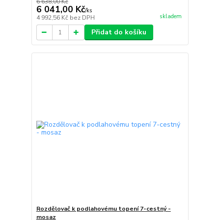
6 638,00 Kč
6 041,00 Kč
/
ks
skladem
4 992,56 Kč
bez DPH
Přidat do košíku
Rozdělovač k podlahovému topení 7-cestný -
mosaz