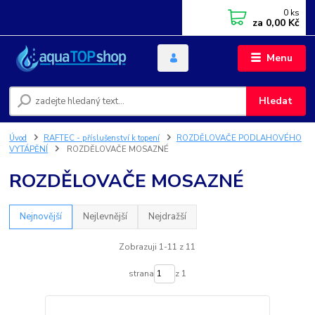
0
ks
za
0,00 Kč
Menu
Hledat
Úvod
RAFTEC - příslušenství k topení
ROZDĚLOVAČE PODLAHOVÉHO
VYTÁPĚNÍ
ROZDĚLOVAČE MOSAZNÉ
ROZDĚLOVAČE MOSAZNÉ
Nejnovější
Nejlevnější
Nejdražší
Zobrazuji 1-11 z 11
strana
z 1