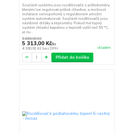
Součástí systému jsou rozdělovače s průtokoměry,
kterými lze regulovat průtok chladiva, a možnost
instalace servopohonů s regulátorem umožní
systém automatizovat. Součástí rozdělovačů jsou
nástěnné držáky a teploměry. Pokud má topný
systém chladicí kapalinu o teplotě vyšší než 55 °C,
je nu...
5 838,00 Kč
5 313,00 Kč
/
ks
skladem
4 390,91 Kč
bez DPH
Přidat do košíku