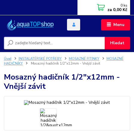
0
ks
za
0,00 Kč
Menu
Hledat
Úvod
INSTALATÉRSKÉ POTŘEBY
MOSAZNÉ FITINKY
MOSAZNÉ
HADIČNÍKY
Mosazný hadičník 1/2"x12mm - Vnější závit
Mosazný hadičník 1/2"x12mm -
Vnější závit