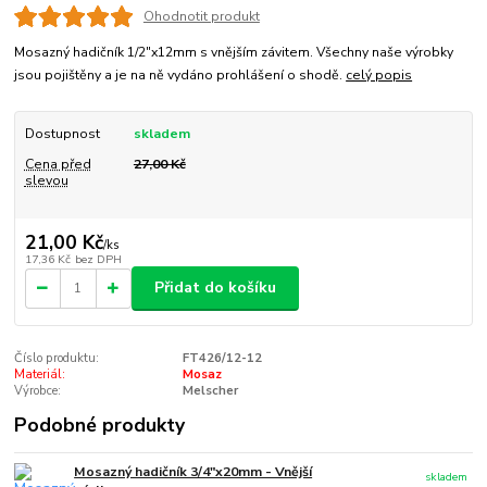
Ohodnotit produkt
Mosazný hadičník 1/2"x12mm s vnějším závitem. Všechny naše výrobky
jsou pojištěny a je na ně vydáno prohlášení o shodě.
celý popis
Dostupnost
skladem
Cena před
27,00 Kč
slevou
21,00 Kč
/
ks
17,36 Kč
bez DPH
Přidat do košíku
Číslo produktu:
FT426/12-12
Materiál:
Mosaz
Výrobce:
Melscher
Podobné produkty
Mosazný hadičník 3/4"x20mm - Vnější
skladem