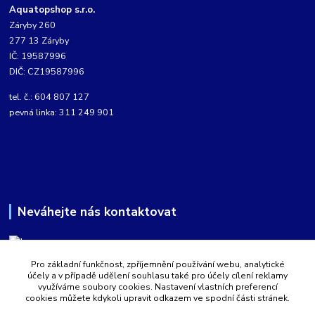
Aquatopshop s.r.o.
Záryby 260
277 13 Záryby
IČ: 19587996
DIČ: CZ19587996
tel. č.: 604 807 127
pevná linka: 311 249 901
Neváhejte nás kontaktovat
Pro základní funkčnost, zpříjemnění používání webu, analytické
Martin Kabíček
účely a v případě udělení souhlasu také pro účely cílení reklamy
8:00 - 16:00 hod.
využíváme soubory cookies. Nastavení vlastních preferencí
cookies můžete kdykoli upravit odkazem ve spodní části stránek.
obchod@aquatopshop.cz