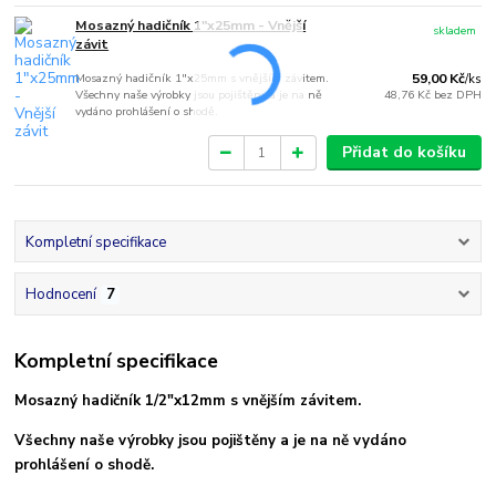
Mosazný hadičník 1"x25mm - Vnější
skladem
závit
Mosazný hadičník 1"x25mm s vnějším závitem.
59,00 Kč
/
ks
Všechny naše výrobky jsou pojištěny a je na ně
48,76 Kč
bez DPH
vydáno prohlášení o shodě.
Přidat do košíku
Kompletní specifikace
Hodnocení
7
Kompletní specifikace
Mosazný hadičník 1/2"x12mm s vnějším závitem.
Všechny naše výrobky jsou pojištěny a je na ně vydáno
prohlášení o shodě.