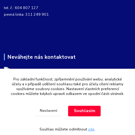
tel. č.: 604 807 127
pevná linka: 311 249 901
Neváhejte nás kontaktovat
Pro základní funkčnost, zpříjemnění používání webu, analytické
Martin Kabíček
účely a v případě udělení souhlasu také pro účely cílení reklamy
8:00 - 16:00 hod.
využíváme soubory cookies. Nastavení vlastních preferencí
cookies můžete kdykoli upravit odkazem ve spodní části stránek.
obchod@aquatopshop.cz
Souhlasím
Nastavení
Souhlas můžete odmítnout
zde
.
Vytvořeno na
Eshop-rychle.cz