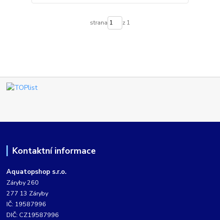
strana
z 1
Kontaktní informace
Aquatopshop s.r.o.
Záryby 260
277 13 Záryby
IČ: 19587996
DIČ: CZ19587996