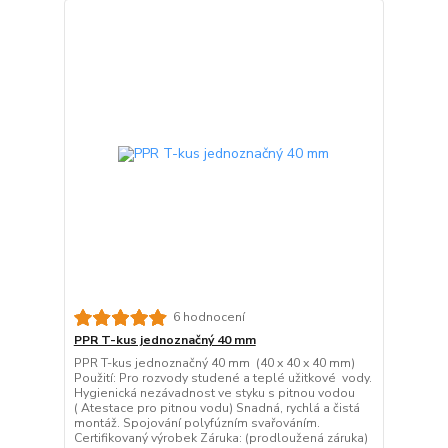
6 hodnocení
PPR T-kus jednoznačný 40 mm
PPR T-kus jednoznačný 40 mm (40 x 40 x 40 mm)
Použití: Pro rozvody studené a teplé užitkové vody.
Hygienická nezávadnost ve styku s pitnou vodou
( Atestace pro pitnou vodu) Snadná, rychlá a čistá
montáž. Spojování polyfúzním svařováním.
Certifikovaný výrobek Záruka: (prodloužená záruka)