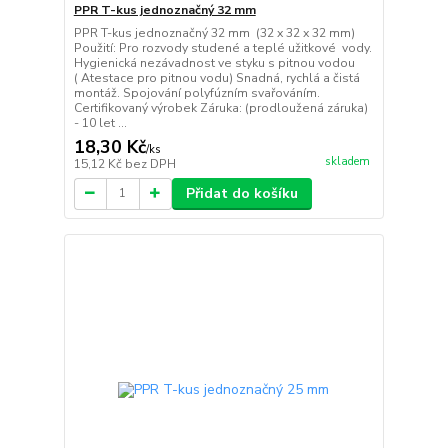
PPR T-kus jednoznačný 32 mm
PPR T-kus jednoznačný 32 mm (32 x 32 x 32 mm)
Použití: Pro rozvody studené a teplé užitkové vody.
Hygienická nezávadnost ve styku s pitnou vodou
( Atestace pro pitnou vodu) Snadná, rychlá a čistá
montáž. Spojování polyfúzním svařováním.
Certifikovaný výrobek Záruka: (prodloužená záruka)
- 10 let ...
18,30 Kč
/
ks
skladem
15,12 Kč
bez DPH
Přidat do košíku