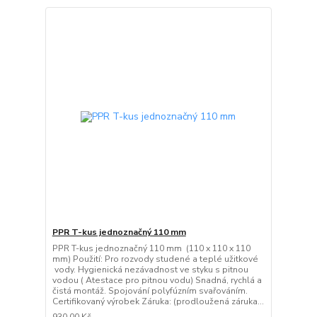
PPR T-kus jednoznačný 110 mm
PPR T-kus jednoznačný 110 mm (110 x 110 x 110
mm) Použití: Pro rozvody studené a teplé užitkové
vody. Hygienická nezávadnost ve styku s pitnou
vodou ( Atestace pro pitnou vodu) Snadná, rychlá a
čistá montáž. Spojování polyfúzním svařováním.
Certifikovaný výrobek Záruka: (prodloužená záruka...
930,00 Kč