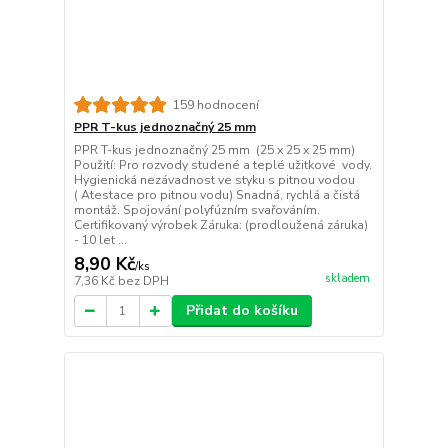
159 hodnocení
PPR T-kus jednoznačný 25 mm
PPR T-kus jednoznačný 25 mm (25 x 25 x 25 mm)
Použití: Pro rozvody studené a teplé užitkové vody.
Hygienická nezávadnost ve styku s pitnou vodou
( Atestace pro pitnou vodu) Snadná, rychlá a čistá
montáž. Spojování polyfúzním svařováním.
Certifikovaný výrobek Záruka: (prodloužená záruka)
- 10 let ...
8,90 Kč
/
ks
skladem
7,36 Kč
bez DPH
Přidat do košíku