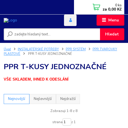
0
ks
za
0,00 Kč
Menu
Hledat
Úvod
INSTALATÉRSKÉ POTŘEBY
PPR SYSTÉM
PPR TVAROVKY
PLASTOVÉ
PPR T-KUSY JEDNOZNAČNÉ
PPR T-KUSY JEDNOZNAČNÉ
VŠE SKLADEM, IHNED K ODESLÁNÍ
Nejnovější
Nejlevnější
Nejdražší
Zobrazuji 1-8 z 8
strana
z 1