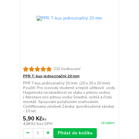
232 hodnocení
PPR T-kus jednoznačný 20 mm
PPR T-kus jednoznačný 20 mm (20 x 20 x 20 mm)
Použití: Pro rozvody studené a teplé užitkové vody.
Hygienická nezávadnost ve styku s pitnou vodou
( Atestace pro pitnou vodu) Snadná, rychlá a čistá
montáž. Spojování polyfúzním svařováním.
Certifikovaný výrobek Záruka: (prodloužená záruka)
- 10 let ...
5,90 Kč
/
ks
skladem
4,88 Kč
bez DPH
Přidat do košíku