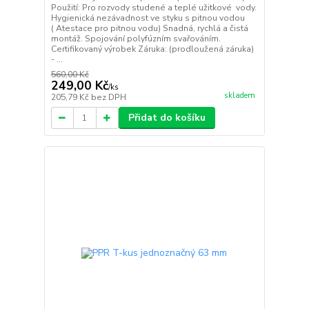
Použití: Pro rozvody studené a teplé užitkové vody.
Hygienická nezávadnost ve styku s pitnou vodou
( Atestace pro pitnou vodu) Snadná, rychlá a čistá
montáž. Spojování polyfúzním svařováním.
Certifikovaný výrobek Záruka: (prodloužená záruka)
- ...
560,00 Kč
249,00 Kč
/
ks
skladem
205,79 Kč
bez DPH
Přidat do košíku