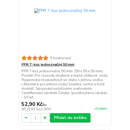
5 hodnocení
PPR T-kus jednoznačný 50 mm
PPR T-kus jednoznačný 50 mm (50 x 50 x 50 mm)
Použití: Pro rozvody studené a teplé užitkové vody.
Hygienická nezávadnost ve styku s pitnou vodou
( Atestace pro pitnou vodu) Snadná, rychlá a čistá
montáž. Spojování polyfúzním svařováním.
Certifikovaný výrobek Záruka: (prodloužená záruka)
- 10 let ...
52,90 Kč
/
ks
skladem
43,72 Kč
bez DPH
Přidat do košíku