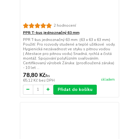
2 hodnocení
PPR T-kus jednoznačný 63 mm
PPR T-kus jednoznačný 63 mm (63 x 63 x 63 mm)
Použití: Pro rozvody studené a teplé užitkové vody.
Hygienická nezávadnost ve styku s pitnou vodou
( Atestace pro pitnou vodu) Snadná, rychlá a čistá
montáž. Spojování polyfúzním svařováním.
Certifikovaný výrobek Záruka: (prodloužená záruka)
- 10 let ...
78,80 Kč
/
ks
skladem
65,12 Kč
bez DPH
Přidat do košíku