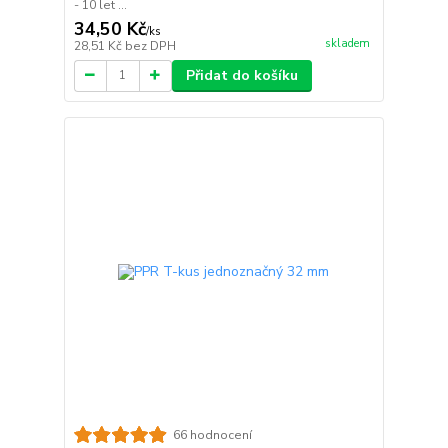
- 10 let ...
34,50 Kč
/
ks
skladem
28,51 Kč
bez DPH
Přidat do košíku
66 hodnocení