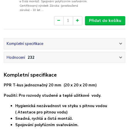
a čistá montáž. Spojování polyfúzním svařováním.
Certifikovaný výrobek Záruka: (prodloužená
záruka) - 10 let ...
Přidat do košíku
Kompletní specifikace
Hodnocení
232
Kompletní specifikace
PPR T-kus jednoznačný 20 mm (20 x 20 x 20 mm)
Použití: Pro rozvody studené a teplé užitkové vody.
Hygienická nezávadnost ve styku s pitnou vodou
( Atestace pro pitnou vodu)
Snadná, rychlá a čistá montáž.
Spojování polyfúzním svařováním.