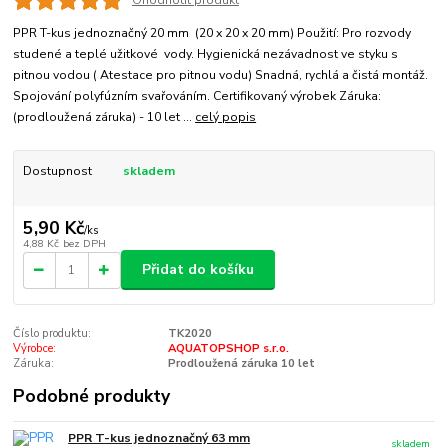
Ohodnotit produkt
PPR T-kus jednoznačný 20 mm (20 x 20 x 20 mm) Použití: Pro rozvody
studené a teplé užitkové vody. Hygienická nezávadnost ve styku s
pitnou vodou ( Atestace pro pitnou vodu) Snadná, rychlá a čistá montáž.
Spojování polyfúzním svařováním. Certifikovaný výrobek Záruka:
(prodloužená záruka) - 10 let ...
celý popis
Dostupnost
skladem
5,90 Kč
/
ks
4,88 Kč
bez DPH
Přidat do košíku
Číslo produktu:
TK2020
Výrobce:
AQUATOPSHOP s.r.o.
Záruka:
Prodloužená záruka 10 let
Podobné produkty
PPR T-kus jednoznačný 63 mm
skladem