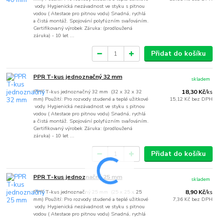
vody. Hygienická nezávadnost ve styku s pitnou
vodou ( Atestace pro pitnou vodu) Snadná, rychlá
a čistá montáž. Spojování polyfúzním svařováním.
Certifikovaný výrobek Záruka: (prodloužená
záruka) - 10 let ...
Přidat do košíku
PPR T-kus jednoznačný 32 mm
skladem
PPR T-kus jednoznačný 32 mm (32 x 32 x 32
18,30 Kč
/
ks
mm) Použití: Pro rozvody studené a teplé užitkové
15,12 Kč
bez DPH
vody. Hygienická nezávadnost ve styku s pitnou
vodou ( Atestace pro pitnou vodu) Snadná, rychlá
a čistá montáž. Spojování polyfúzním svařováním.
Certifikovaný výrobek Záruka: (prodloužená
záruka) - 10 let ...
Přidat do košíku
PPR T-kus jednoznačný 25 mm
skladem
PPR T-kus jednoznačný 25 mm (25 x 25 x 25
8,90 Kč
/
ks
mm) Použití: Pro rozvody studené a teplé užitkové
7,36 Kč
bez DPH
vody. Hygienická nezávadnost ve styku s pitnou
vodou ( Atestace pro pitnou vodu) Snadná, rychlá