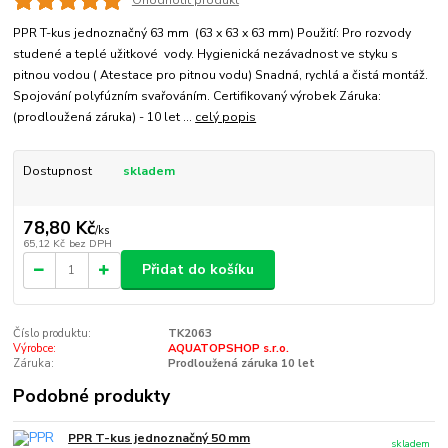
Ohodnotit produkt
PPR T-kus jednoznačný 63 mm (63 x 63 x 63 mm) Použití: Pro rozvody
studené a teplé užitkové vody. Hygienická nezávadnost ve styku s
pitnou vodou ( Atestace pro pitnou vodu) Snadná, rychlá a čistá montáž.
Spojování polyfúzním svařováním. Certifikovaný výrobek Záruka:
(prodloužená záruka) - 10 let ...
celý popis
Dostupnost
skladem
78,80 Kč
/
ks
65,12 Kč
bez DPH
Přidat do košíku
Číslo produktu:
TK2063
Výrobce:
AQUATOPSHOP s.r.o.
Záruka:
Prodloužená záruka 10 let
Podobné produkty
PPR T-kus jednoznačný 50 mm
skladem