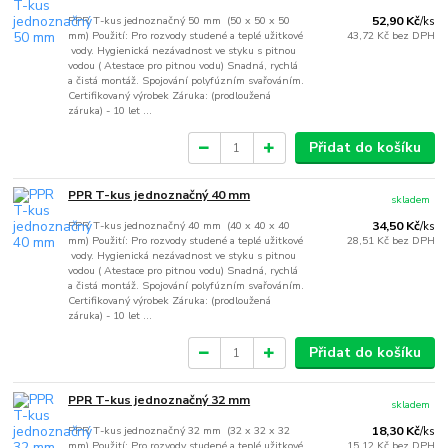
PPR T-kus jednoznačný 50 mm (50 x 50 x 50
52,90 Kč
/
ks
mm) Použití: Pro rozvody studené a teplé užitkové
43,72 Kč
bez DPH
vody. Hygienická nezávadnost ve styku s pitnou
vodou ( Atestace pro pitnou vodu) Snadná, rychlá
a čistá montáž. Spojování polyfúzním svařováním.
Certifikovaný výrobek Záruka: (prodloužená
záruka) - 10 let ...
Přidat do košíku
PPR T-kus jednoznačný 40 mm
skladem
PPR T-kus jednoznačný 40 mm (40 x 40 x 40
34,50 Kč
/
ks
mm) Použití: Pro rozvody studené a teplé užitkové
28,51 Kč
bez DPH
vody. Hygienická nezávadnost ve styku s pitnou
vodou ( Atestace pro pitnou vodu) Snadná, rychlá
a čistá montáž. Spojování polyfúzním svařováním.
Certifikovaný výrobek Záruka: (prodloužená
záruka) - 10 let ...
Přidat do košíku
PPR T-kus jednoznačný 32 mm
skladem
PPR T-kus jednoznačný 32 mm (32 x 32 x 32
18,30 Kč
/
ks
mm) Použití: Pro rozvody studené a teplé užitkové
15,12 Kč
bez DPH