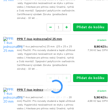
vody. Hygienická nezávadnost ve styku s pitnou
vodou ( Atestace pro pitnou vodu) Snadná, rychlá
a čistá montáž. Spojování polyfúzním svařováním.
Certifikovaný výrobek Záruka: (prodloužená
záruka) - 10 let ...
Přidat do košíku
PPR T-kus jednoznačný 25 mm
skladem
PPR T-kus jednoznačný 25 mm (25 x 25 x 25
8,90 Kč
/
ks
mm) Použití: Pro rozvody studené a teplé užitkové
7,36 Kč
bez DPH
vody. Hygienická nezávadnost ve styku s pitnou
vodou ( Atestace pro pitnou vodu) Snadná, rychlá
a čistá montáž. Spojování polyfúzním svařováním.
Certifikovaný výrobek Záruka: (prodloužená
záruka) - 10 let ...
Přidat do košíku
PPR T-kus jednoznačný 20 mm
skladem
PPR T-kus jednoznačný 20 mm (20 x 20 x 20
5,90 Kč
/
ks
mm) Použití: Pro rozvody studené a teplé užitkové
4,88 Kč
bez DPH
vody. Hygienická nezávadnost ve styku s pitnou
vodou ( Atestace pro pitnou vodu) Snadná, rychlá