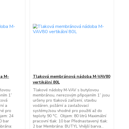
a M-
Tlaková membránová nádoba M-VAV80
vertikální 80L
ylovou
Tlakové nádoby M-VAV s butylovou
ením 1”
membránou, nerezovým připojením 1” jsou
aková
určeny pro tlaková zařízení, stavbu
rní a
vodáren, požární a zavlažovací
né pro
systémy.Jsou vhodné pro použití až do
bjem: 24
teploty 90 °C. Objem: 80 litrů Maximální
10 bar
pracovní tlak: 10 bar Přednastavený tlak:
mbrána:
2 bar Membrána: BUTYL Vnější barva...