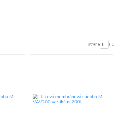
strana
z 1