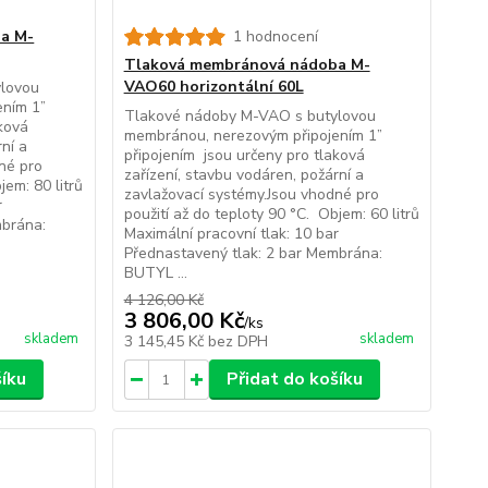
a M-
1 hodnocení
Tlaková membránová nádoba M-
VAO60 horizontální 60L
ylovou
ením 1”
Tlakové nádoby M-VAO s butylovou
aková
membránou, nerezovým připojením 1”
rní a
připojením jsou určeny pro tlaková
né pro
zařízení, stavbu vodáren, požární a
jem: 80 litrů
zavlažovací systémy.Jsou vhodné pro
r
použití až do teploty 90 °C. Objem: 60 litrů
mbrána:
Maximální pracovní tlak: 10 bar
Přednastavený tlak: 2 bar Membrána:
BUTYL ...
4 126,00 Kč
3 806,00 Kč
/
ks
skladem
skladem
3 145,45 Kč
bez DPH
šíku
Přidat do košíku