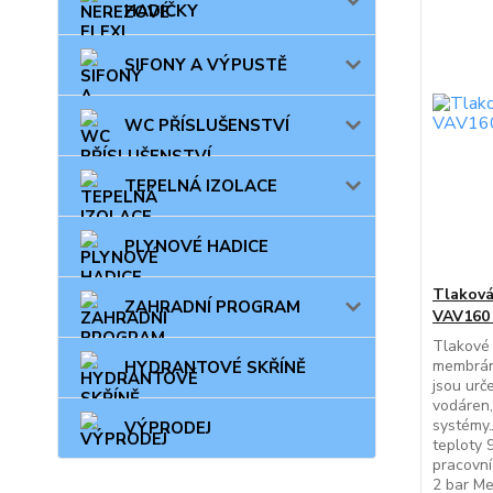
HADIČKY
SIFONY A VÝPUSTĚ
WC PŘÍSLUŠENSTVÍ
TEPELNÁ IZOLACE
PLYNOVÉ HADICE
Tlakov
ZAHRADNÍ PROGRAM
VAV160 
Tlakové
membrán
HYDRANTOVÉ SKŘÍNĚ
jsou urč
vodáren,
systémy.
VÝPRODEJ
teploty 
pracovní
2 bar Me