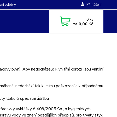
ní odběry
Přihlášení
0
ks
za
0,00 Kč
vý plyn). Aby nedocházelo k vnitřní korozi, jsou vnitřní
máhaná, nedochází tak k jejímu poškození a k případnému
 tlaku či speciální údržbu.
ožadavky vyhlášky č. 409/2005 Sb., o hygienických
úpravu vody ve znění pozdějších předpisů, pro trvalý styk