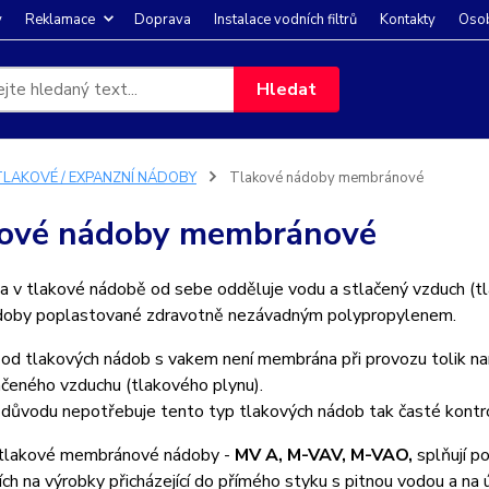
y
Reklamace
Doprava
Instalace vodních filtrů
Kontakty
Osob
Hledat
TLAKOVÉ / EXPANZNÍ NÁDOBY
Tlakové nádoby membránové
ové nádoby membránové
v tlakové nádobě od sebe odděluje vodu a stlačený vzduch (tlako
doby poplastované zdravotně nezávadným polypropylenem.
 od tlakových nádob s vakem není membrána při provozu tolik na
ačeného vzduchu (tlakového plynu).
důvodu nepotřebuje tento typ tlakových nádob tak časté kontroly
tlakové membránové nádoby -
M­V A, M-VAV, M-VAO,
splňují p
ch na výrobky přicházející do přímého styku s pitnou vodou a na 