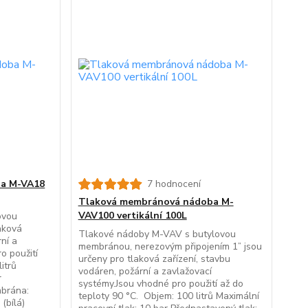
ba M-VA18
7 hodnocení
Tlaková membránová nádoba M-
VAV100 vertikální 100L
ovou
aková
Tlakové nádoby M-VAV s butylovou
rní a
membránou, nerezovým připojením 1” jsou
o použití
určeny pro tlaková zařízení, stavbu
itrů
vodáren, požární a zavlažovací
r
systémy.Jsou vhodné pro použití až do
mbrána:
teploty 90 °C. Objem: 100 litrů Maximální
(bílá)