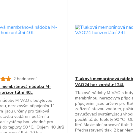
2 hodnocení
Tlaková membránová nádob
VAO24 horizontální 24L
á membránová nádoba M-
orizontální 40L
Tlakové nádoby M-VAO s but
membránou, nerezovým připoj
 nádoby M-VAO s butylovou
připojením jsou určeny pro tl
ou, nerezovým připojením 1”
zařízení, stavbu vodáren, požá
ím jsou určeny pro tlaková
zavlažovací systémy.Jsou vhod
, stavbu vodáren, požární a
použití až do teploty 90 °C. O
ací systémy.Jsou vhodné pro
litrů Maximální pracovní tlak: 
až do teploty 90 °C. Objem: 40 litrů
Přednastavený tlak: 2 bar Me
í pracovní tlak: 10 bar