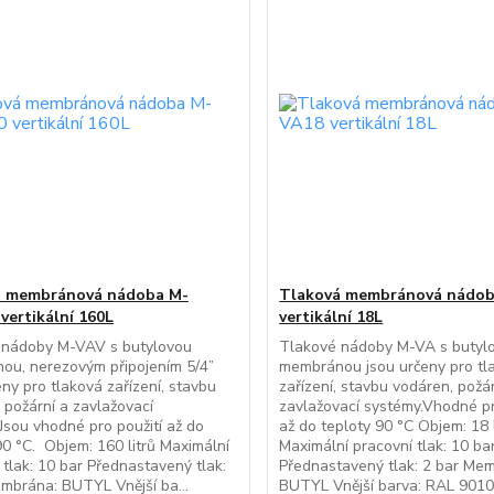
á membránová nádoba M-
Tlaková membránová nádo
vertikální 160L
vertikální 18L
 nádoby M-VAV s butylovou
Tlakové nádoby M-VA s butyl
ou, nerezovým připojením 5/4”
membránou jsou určeny pro tl
eny pro tlaková zařízení, stavbu
zařízení, stavbu vodáren, požá
 požární a zavlažovací
zavlažovací systémy.Vhodné pr
Jsou vhodné pro použití až do
až do teploty 90 °C Objem: 18 l
90 °C. Objem: 160 litrů Maximální
Maximální pracovní tlak: 10 ba
 tlak: 10 bar Přednastavený tlak:
Přednastavený tlak: 2 bar Me
mbrána: BUTYL Vnější ba...
BUTYL Vnější barva: RAL 9010 