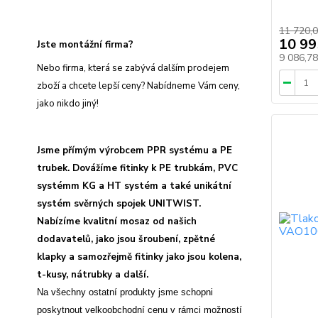
11 720,0
10 99
Jste montážní firma?
9 086,7
Nebo firma, která se zabývá dalším prodejem
zboží a chcete lepší ceny? Nabídneme Vám ceny,
jako nikdo jiný!
Jsme přímým výrobcem PPR systému a PE
trubek. Dovážíme fitinky k PE trubkám, PVC
systémm KG a HT systém a také unikátní
systém svěrných spojek UNITWIST.
Nabízíme kvalitní mosaz od našich
dodavatelů, jako jsou šroubení, zpětné
klapky a samozřejmě fitinky jako jsou kolena,
t-kusy, nátrubky a další.
Na všechny ostatní produkty jsme schopni
poskytnout velkoobchodní cenu v rámci možností