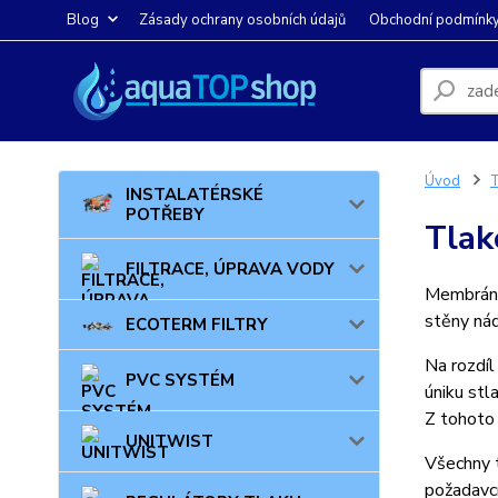
Blog
Zásady ochrany osobních údajů
Obchodní podmínk
Úvod
INSTALATÉRSKÉ
POTŘEBY
Tlak
FILTRACE, ÚPRAVA VODY
Membrána 
stěny ná
ECOTERM FILTRY
Na rozdíl
PVC SYSTÉM
úniku stl
Z tohoto 
UNITWIST
Všechny 
požadavcí