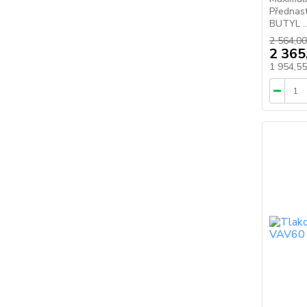
Přednast
BUTYL ..
2 564,00
2 365
1 954,5