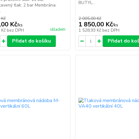
BUTYL...
avený tlak: 2 bar Membrána:
.
 Kč
2 005,00 Kč
,00 Kč
1 850,00 Kč
/
ks
/
ks
skladem
5 Kč
bez DPH
1 528,93 Kč
bez DPH
Přidat do košíku
Přidat do ko