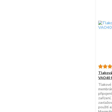
Tlakov
VAO40 h
Tlakové
membrán
připojen
zařízení
zavlažov
použití 
Maximáln