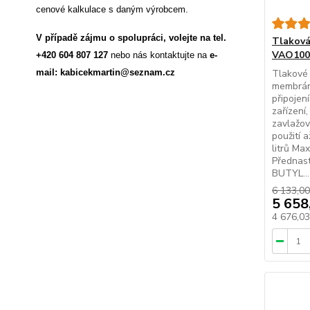
cenové kalkulace s daným výrobcem.
V případě zájmu o spolupráci, volejte na tel.
Tlakov
VAO100 
+420 604 807 127
nebo nás kontaktujte na
e-
Tlakové
mail: kabicekmartin@seznam.cz
membrán
připojen
zařízení
zavlažov
použití 
litrů Max
Přednast
BUTYL...
6 133,00
5 658
4 676,0