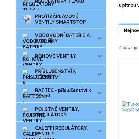
REGULÁTORY TLAKU
s pitnou 
PROTIZÁPLAVOVÉ
VENTILY SMARTSTOP
Nejnov
VODOVODNÍ BATERIE A
DOPLŇKY
Zobrazuji 
ROHOVÉ VENTILY
PŘÍSLUŠENSTVÍ K
TOPENÍ
RAFTEC - příslušenství k
topení
POJISTNÉ VENTILY,
REGULÁTORY
CALEFFI REGULÁTORY,
VENTILY