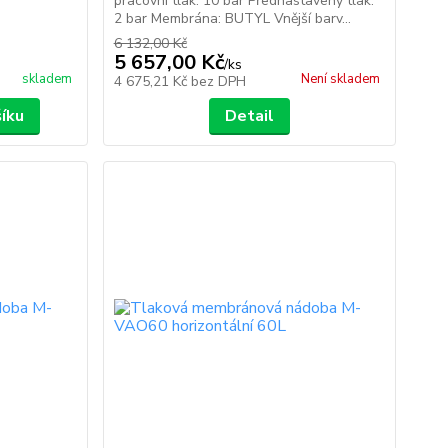
pracovní tlak: 10 bar Přednastavený tlak:
2 bar Membrána: BUTYL Vnější barv...
6 132,00 Kč
5 657,00 Kč
/
ks
skladem
Není skladem
4 675,21 Kč
bez DPH
šíku
Detail