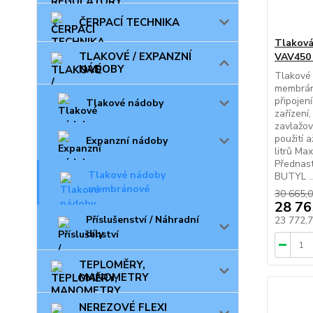
ČERPACÍ TECHNIKA
Tlakov
TLAKOVÉ / EXPANZNÍ
VAV450 
NÁDOBY
Tlakové
membrán
připojen
Tlakové nádoby
zařízení
zavlažov
použití 
Expanzní nádoby
litrů Max
Přednast
Tlakové nádoby
BUTYL ..
membránové
30 665,0
28 76
Příslušenství / Náhradní
23 772,
díly
TEPLOMĚRY,
MANOMETRY
NEREZOVÉ FLEXI