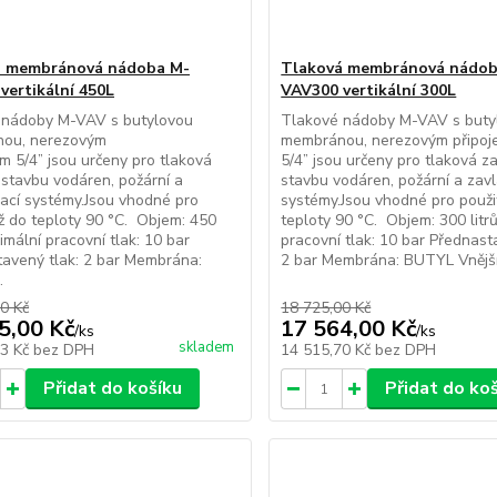
á membránová nádoba M-
Tlaková membránová nádob
vertikální 450L
VAV300 vertikální 300L
 nádoby M-VAV s butylovou
Tlakové nádoby M-VAV s buty
ou, nerezovým
membránou, nerezovým připoj
ím 5/4” jsou určeny pro tlaková
5/4” jsou určeny pro tlaková za
, stavbu vodáren, požární a
stavbu vodáren, požární a zav
ací systémy.Jsou vhodné pro
systémy.Jsou vhodné pro použit
až do teploty 90 °C. Objem: 450
teploty 90 °C. Objem: 300 litr
imální pracovní tlak: 10 bar
pracovní tlak: 10 bar Přednast
avený tlak: 2 bar Membrána:
2 bar Membrána: BUTYL Vnější 
.
0 Kč
18 725,00 Kč
5,00 Kč
17 564,00 Kč
/
ks
/
ks
skladem
73 Kč
bez DPH
14 515,70 Kč
bez DPH
Přidat do košíku
Přidat do ko