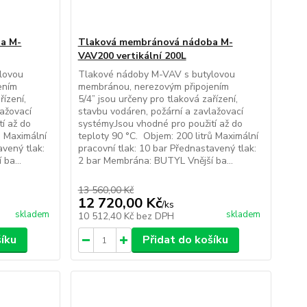
a M-
Tlaková membránová nádoba M-
VAV200 vertikální 200L
lovou
Tlakové nádoby M-VAV s butylovou
ením
membránou, nerezovým připojením
řízení,
5/4” jsou určeny pro tlaková zařízení,
lažovací
stavbu vodáren, požární a zavlažovací
í až do
systémy.Jsou vhodné pro použití až do
ů Maximální
teploty 90 °C. Objem: 200 litrů Maximální
avený tlak:
pracovní tlak: 10 bar Přednastavený tlak:
ba...
2 bar Membrána: BUTYL Vnější ba...
13 560,00 Kč
12 720,00 Kč
/
ks
skladem
skladem
10 512,40 Kč
bez DPH
šíku
Přidat do košíku