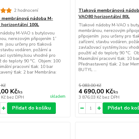
2 hodnocení
Tlaková membránová nádob
VAO80 horizontální 80L
á membránová nádoba M-
horizontální 100L
Tlakové nádoby M-VAO s but
membránou, nerezovým připoj
 nádoby M-VAO s butylovou
připojením jsou určeny pro tl
ou, nerezovým připojením 1”
zařízení, stavbu vodáren, požá
ím jsou určeny pro tlaková
zavlažovací systémy.Jsou vhod
, stavbu vodáren, požární a
použití až do teploty 90 °C. Ob
ací systémy.Jsou vhodné pro
Maximální pracovní tlak: 10 ba
až do teploty 90 °C. Objem: 100
Přednastavený tlak: 2 bar Me
imální pracovní tlak: 10 bar
BUTYL ...
avený tlak: 2 bar Membrána:
 Kč
5 083,00 Kč
,00 Kč
4 690,00 Kč
/
ks
/
ks
skladem
3 Kč
bez DPH
3 876,03 Kč
bez DPH
Přidat do košíku
Přidat do ko