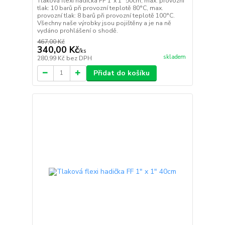
Tlaková flexi hadička FF 1"x 1" 50cm, max. provozní
tlak: 10 barů při provozní teplotě 80°C, max.
provozní tlak: 8 barů při provozní teplotě 100°C.
Všechny naše výrobky jsou pojištěny a je na ně
vydáno prohlášení o shodě.
467,00 Kč
340,00 Kč
/
ks
skladem
280,99 Kč
bez DPH
Přidat do košíku