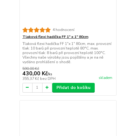
4 hodnocení
Tlaková flexi hadička FF 1" x 1" 80cm
Tlaková flexi hadička FF 1"x 1" 80cm, max. provozní
tlak: 10 barů při provozní teplotě 80°C, max.
provozní tlak: 8 barů při provozní teplotě 100°C.
Všechny naše výrobky jsou pojištěny a je na ně
vydáno prohlášení o shodě.
590,00 Kč
430,00 Kč
/
ks
skladem
355,37 Kč
bez DPH
Přidat do košíku