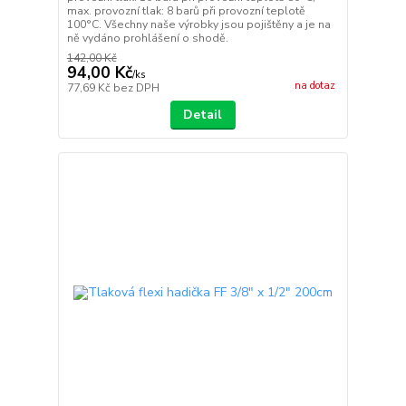
max. provozní tlak: 8 barů při provozní teplotě
100°C. Všechny naše výrobky jsou pojištěny a je na
ně vydáno prohlášení o shodě.
142,00 Kč
94,00 Kč
/
ks
na dotaz
77,69 Kč
bez DPH
Detail