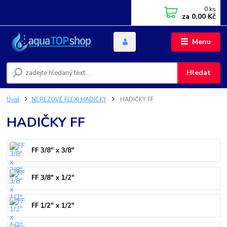
0
ks
za
0,00 Kč
Menu
Hledat
Úvod
NEREZOVÉ FLEXI HADIČKY
HADIČKY FF
HADIČKY FF
FF 3/8" x 3/8"
FF 3/8" x 1/2"
FF 1/2" x 1/2"