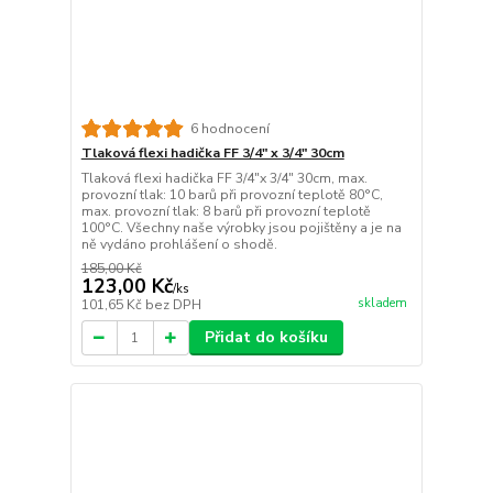
6 hodnocení
Tlaková flexi hadička FF 3/4" x 3/4" 30cm
Tlaková flexi hadička FF 3/4"x 3/4" 30cm, max.
provozní tlak: 10 barů při provozní teplotě 80°C,
max. provozní tlak: 8 barů při provozní teplotě
100°C. Všechny naše výrobky jsou pojištěny a je na
ně vydáno prohlášení o shodě.
185,00 Kč
123,00 Kč
/
ks
skladem
101,65 Kč
bez DPH
Přidat do košíku