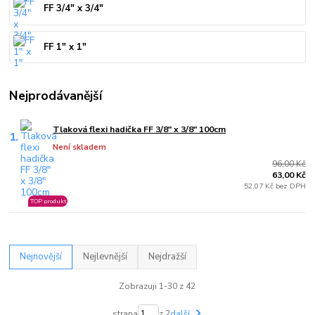
FF 3/4" x 3/4"
FF 1" x 1"
Nejprodávanější
Tlaková flexi hadička FF 3/8" x 3/8" 100cm
1.
Není skladem
96,00 Kč
63,00 Kč
52,07 Kč bez DPH
TOP produkt
Nejnovější
Nejlevnější
Nejdražší
Zobrazuji 1-30 z 42
strana
z 2
další