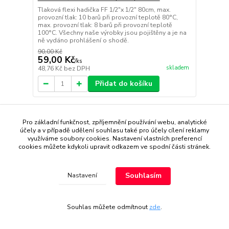
Tlaková flexi hadička FF 1/2"x 1/2" 80cm, max.
provozní tlak: 10 barů při provozní teplotě 80°C,
max. provozní tlak: 8 barů při provozní teplotě
100°C. Všechny naše výrobky jsou pojištěny a je na
ně vydáno prohlášení o shodě.
90,00 Kč
59,00 Kč
/
ks
skladem
48,76 Kč
bez DPH
Přidat do košíku
Pro základní funkčnost, zpříjemnění používání webu, analytické
účely a v případě udělení souhlasu také pro účely cílení reklamy
využíváme soubory cookies. Nastavení vlastních preferencí
cookies můžete kdykoli upravit odkazem ve spodní části stránek.
Souhlasím
Nastavení
Souhlas můžete odmítnout
zde
.