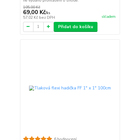
ně vydáno prohlášení o shodě.
105,00 Kč
69,00 Kč
/
ks
skladem
57,02 Kč
bez DPH
Přidat do košíku
6 hodnocení