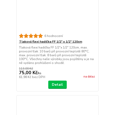
6 hodnocení
Tlaková flexi hadička FF 1/2" x 1/2" 120cm
Tlaková flexi hadička FF 1/2"x 1/2" 120cm, max.
provozní tlak: 10 barů při provozní teplotě 80°C,
max. provozní tlak: 8 barů při provozní teplotě
100°C. Všechny naše výrobky jsou pojištěny a je na
ně vydáno prohlášení o shodě.
113,00 Kč
75,00 Kč
/
ks
na dotaz
61,98 Kč
bez DPH
Detail