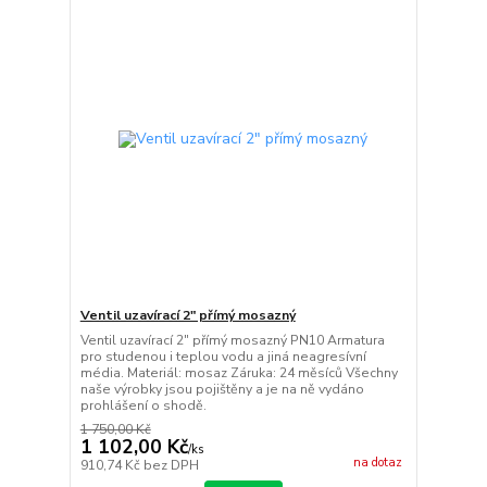
Ventil uzavírací 2" přímý mosazný
Ventil uzavírací 2" přímý mosazný PN10 Armatura
pro studenou i teplou vodu a jiná neagresívní
média. Materiál: mosaz Záruka: 24 měsíců Všechny
naše výrobky jsou pojištěny a je na ně vydáno
prohlášení o shodě.
1 750,00 Kč
1 102,00 Kč
/
ks
na dotaz
910,74 Kč
bez DPH