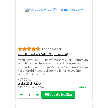
16 hodnocení
Ventil uzavírací 3/4" přímý mosazný
Ventil uzavírací 3/4" přímý mosazný PN10 Armatura
pro studenou i teplou vodu a jiná neagresívní
média. Materiál: mosaz Záruka: 24 měsíců Všechny
naše výrobky jsou pojištěny a je na ně vydáno
prohlášení o shodě.
417,00 Kč
282,00 Kč
/
ks
skladem
233,06 Kč
bez DPH
Přidat do košíku