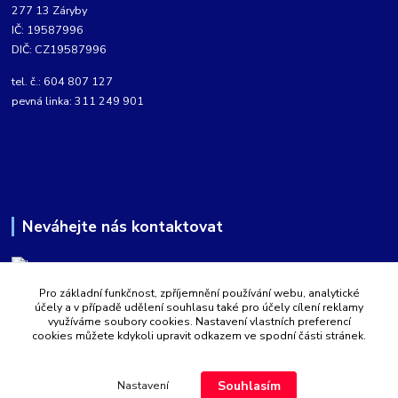
277 13 Záryby
IČ: 19587996
DIČ: CZ19587996
tel. č.: 604 807 127
pevná linka: 311 249 901
Neváhejte nás kontaktovat
Pro základní funkčnost, zpříjemnění používání webu, analytické
Martin Kabíček
účely a v případě udělení souhlasu také pro účely cílení reklamy
8:00 - 16:00 hod.
využíváme soubory cookies. Nastavení vlastních preferencí
cookies můžete kdykoli upravit odkazem ve spodní části stránek.
obchod@aquatopshop.cz
Souhlasím
Nastavení