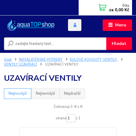
0
ks
za
0,00 Kč
Menu
Hledat
Úvod
INSTALATÉRSKÉ POTŘEBY
KULOVÉ KOHOUTY, VENTILY
VENTILY UZAVÍRACÍ
UZAVÍRACÍ VENTILY
UZAVÍRACÍ VENTILY
Nejnovější
Nejlevnější
Nejdražší
Zobrazuji 1-6 z 6
strana
z 1