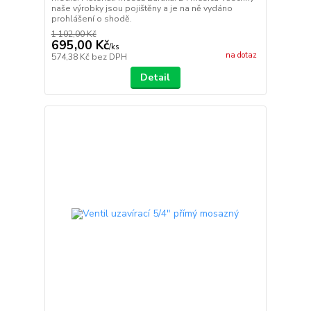
naše výrobky jsou pojištěny a je na ně vydáno
prohlášení o shodě.
1 102,00 Kč
695,00 Kč
/
ks
na dotaz
574,38 Kč
bez DPH
Detail