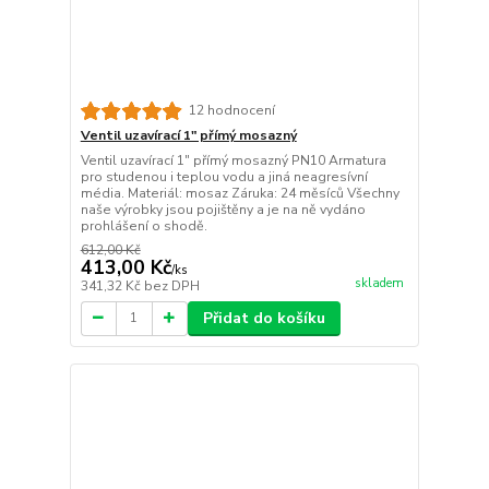
12 hodnocení
Ventil uzavírací 1" přímý mosazný
Ventil uzavírací 1" přímý mosazný PN10 Armatura
pro studenou i teplou vodu a jiná neagresívní
média. Materiál: mosaz Záruka: 24 měsíců Všechny
naše výrobky jsou pojištěny a je na ně vydáno
prohlášení o shodě.
612,00 Kč
413,00 Kč
/
ks
skladem
341,32 Kč
bez DPH
Přidat do košíku