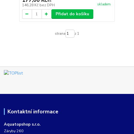
177,00 Kč
/
ks
skladem
146,28 Kč
bez DPH
Přidat do košíku
strana
z 1
Kontaktní informace
Aquatopshop s.r.o.
Záryby 260