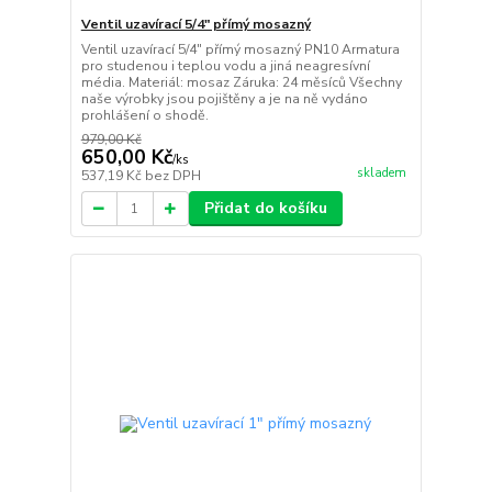
Ventil uzavírací 5/4" přímý mosazný
Ventil uzavírací 5/4" přímý mosazný PN10 Armatura
pro studenou i teplou vodu a jiná neagresívní
média. Materiál: mosaz Záruka: 24 měsíců Všechny
naše výrobky jsou pojištěny a je na ně vydáno
prohlášení o shodě.
979,00 Kč
650,00 Kč
/
ks
skladem
537,19 Kč
bez DPH
Přidat do košíku