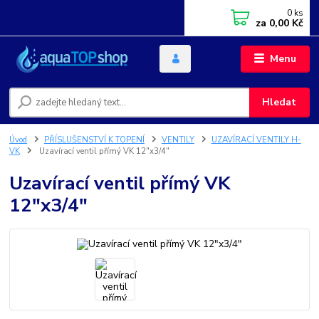
0
ks
za
0,00 Kč
Menu
Hledat
Úvod
PŘÍSLUŠENSTVÍ K TOPENÍ
VENTILY
UZAVÍRACÍ VENTILY H-
VK
Uzavírací ventil přímý VK 12"x3/4"
Uzavírací ventil přímý VK
12"x3/4"