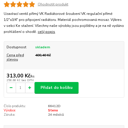
Ohodnotit produkt
Uzavírací ventil přímý VK Radiátorové šroubení VK regulační přímé
1/2"x3/4" pro připojení radiátoru. Materiál pochromovaná mosaz. Výkres
v sekci Ke stažení. Všechny naše výrobky jsou pojištěny a je na ně vydáno
prohlášení o shodě.
celý popis
Dostupnost
skladem
Cena před
400,40 Kč
slevou
313,00 Kč
/
ks
258,68 Kč
bez DPH
Přidat do košíku
Číslo produktu:
66412D
Výrobce:
Steno
Záruka:
24 měsíců