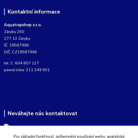
Kontaktní informace
Aquatopshop s.r.o.
Záryby 260
277 13 Záryby
IČ: 19587996
DIČ: CZ19587996
tel. č.: 604 807 127
pevná linka: 311 249 901
Neváhejte nás kontaktovat
Pro základní funkčnost, zpříjemnění používání webu, analytické