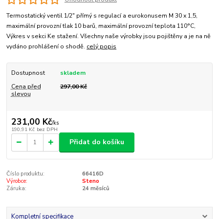
Termostatický ventil 1/2" přímý s regulací a eurokonusem M 30 x 1,5,
maximální provozní tlak 10 barů, maximální provozní teplota 110°C,
Výkres v sekci Ke stažení. Všechny naše výrobky jsou pojištěny a je na ně
vydáno prohlášení o shodě.
celý popis
Dostupnost
skladem
Cena před
297,00 Kč
slevou
231,00 Kč
/
ks
190,91 Kč
bez DPH
Přidat do košíku
Číslo produktu:
66416D
Výrobce:
Steno
Záruka:
24 měsíců
Kompletní specifikace