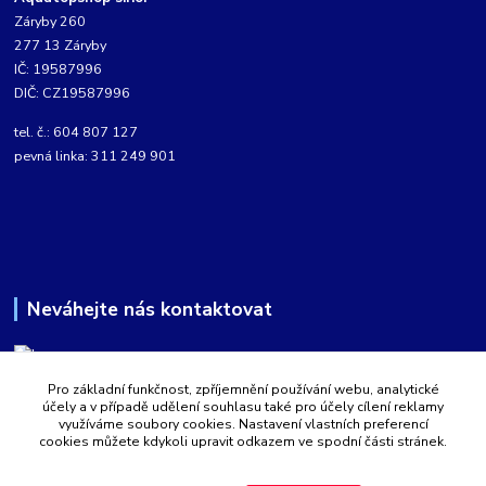
Záryby 260
277 13 Záryby
IČ: 19587996
DIČ: CZ19587996
tel. č.: 604 807 127
pevná linka: 311 249 901
Neváhejte nás kontaktovat
Pro základní funkčnost, zpříjemnění používání webu, analytické
Martin Kabíček
účely a v případě udělení souhlasu také pro účely cílení reklamy
8:00 - 16:00 hod.
využíváme soubory cookies. Nastavení vlastních preferencí
cookies můžete kdykoli upravit odkazem ve spodní části stránek.
obchod@aquatopshop.cz