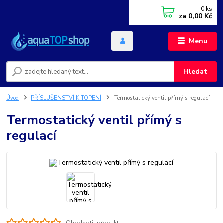
0
ks
za
0,00 Kč
Menu
Hledat
Úvod
PŘÍSLUŠENSTVÍ K TOPENÍ
Termostatický ventil přímý s regulací
Termostatický ventil přímý s
regulací
Ohodnotit produkt