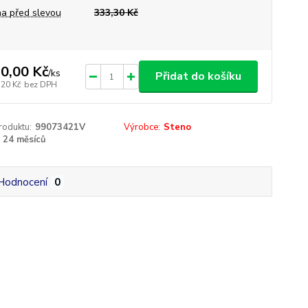
a před slevou
333,30 Kč
0,00 Kč
/
ks
Přidat do košíku
,20 Kč
bez DPH
roduktu:
99073421V
Výrobce:
Steno
24 měsíců
Hodnocení
0