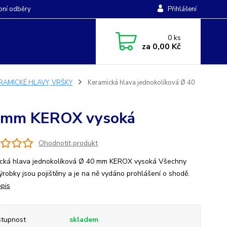
ní odběry
Přihlášení
0
ks
za
0,00 Kč
RAMICKÉ HLAVY, VRŠKY
Keramická hlava jednokolíková Ø 40
40 mm KEROX vysoká
Ohodnotit produkt
cká hlava jednokolíková Ø 40 mm KEROX vysoká Všechny
ýrobky jsou pojištěny a je na ně vydáno prohlášení o shodě.
opis
tupnost
skladem