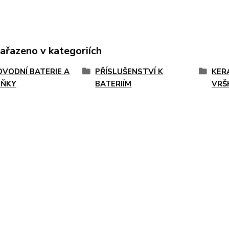
zařazeno v kategoriích
VODNÍ BATERIE A
PŘÍSLUŠENSTVÍ K
KER
LŇKY
BATERIÍM
VRŠ