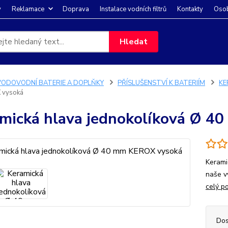
y
Reklamace
Doprava
Instalace vodních filtrů
Kontakty
Osob
Hledat
VODOVODNÍ BATERIE A DOPLŇKY
PŘÍSLUŠENSTVÍ K BATERIÍM
KE
 vysoká
mická hlava jednokolíková Ø 
Kerami
naše v
celý p
Dos