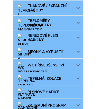
TLAKOVÉ / EXPANZNÍ
NÁDOBY
TEPLOMĚRY,
MANOMETRY
NEREZOVÉ FLEXI
HADIČKY
SIFONY A VÝPUSTĚ
WC PŘÍSLUŠENSTVÍ
TEPELNÁ IZOLACE
PLYNOVÉ HADICE
ZAHRADNÍ PROGRAM