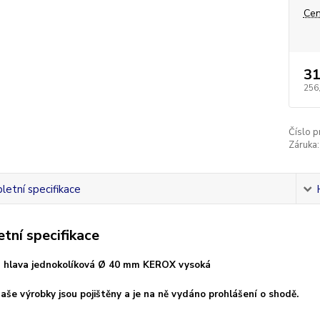
Cen
31
256
Číslo p
Záruka:
etní specifikace
tní specifikace
 hlava jednokolíková Ø 40 mm KEROX vysoká
aše výrobky jsou pojištěny a je na ně vydáno prohlášení o shodě.