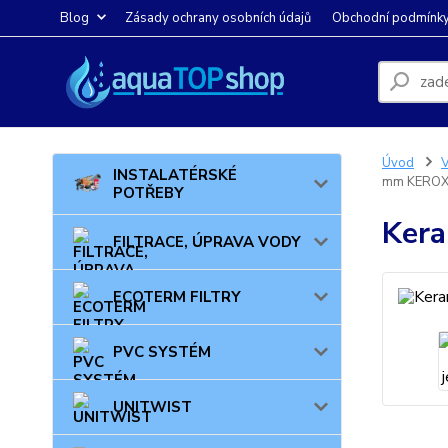
Blog
Zásady ochrany osobních údajů
Obchodní podmínk
Úvod
INSTALATÉRSKÉ
mm KEROX
POTŘEBY
Kera
FILTRACE, ÚPRAVA VODY
ECOTERM FILTRY
PVC SYSTÉM
UNITWIST