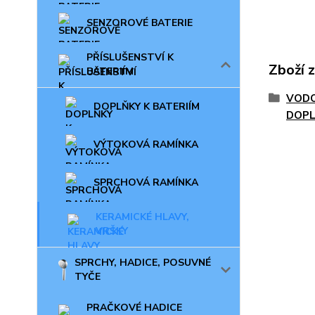
SENZOROVÉ BATERIE
PŘÍSLUŠENSTVÍ K
Zboží 
BATERIÍM
VODO
DOPLŇKY K BATERIÍM
DOP
VÝTOKOVÁ RAMÍNKA
SPRCHOVÁ RAMÍNKA
KERAMICKÉ HLAVY,
VRŠKY
SPRCHY, HADICE, POSUVNÉ
TYČE
PRAČKOVÉ HADICE