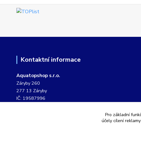
Kontaktní informace
Aquatopshop s.r.o.
Záryby 260
277 13 Záryby
IČ: 19587996
DIČ: CZ19587996
Pro základní funk
tel. č.: 604 807 127
účely cílení reklam
pevná linka: 311 249 901