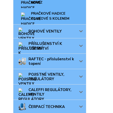
NEREZ
PRAČKOVÉ HADICE
TLAKOVÉ S KOLENEM
ROHOVÉ VENTILY
PŘÍSLUŠENSTVÍ K
TOPENÍ
RAFTEC - příslušenství k
topení
POJISTNÉ VENTILY,
REGULÁTORY
CALEFFI REGULÁTORY,
VENTILY
ČERPACÍ TECHNIKA