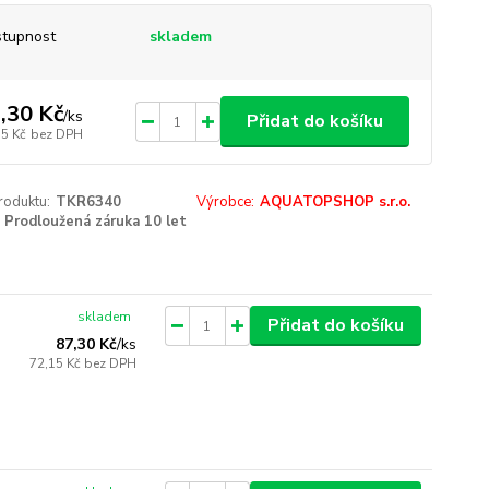
tupnost
skladem
,30 Kč
/
ks
Přidat do košíku
15 Kč
bez DPH
roduktu:
TKR6340
Výrobce:
AQUATOPSHOP s.r.o.
Prodloužená záruka 10 let
skladem
Přidat do košíku
87,30 Kč
/
ks
72,15 Kč
bez DPH