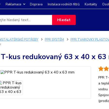
y
Reklamace
Doprava
Instalace vodních filtrů
Kontakty
Osob
Hledat
INSTALATÉRSKÉ POTŘEBY
PPR SYSTÉM
PPR TVAROVKY PLASTO
m
T-kus redukovaný 63 x 40 x 6
PPR T-
a tepl
vodou 
Spojov
(prodl