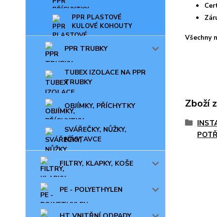
Cer
PPR PLASTOVÉ
Zár
KULOVÉ KOHOUTY
Všechny n
PPR TRUBKY
TUBEX IZOLACE NA PPR
TRUBKY
Zboží 
OBJÍMKY, PŘÍCHYTKY
INST
SVÁŘEČKY, NŮŽKY,
POTŘ
NÁSTAVCE
FILTRY, KLAPKY, KOŠE
PE - POLYETHYLEN
HT VNITŘNÍ ODPADY