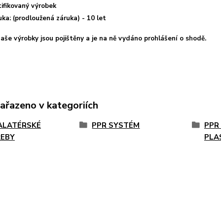
tifikovaný výrobek
uka: (prodloužená záruka) - 10 let
aše výrobky jsou pojištěny a je na ně vydáno prohlášení o shodě.
zařazeno v kategoriích
ALATÉRSKÉ
PPR SYSTÉM
PPR
EBY
PLA