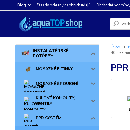
Blog
Zásady ochrany osobních údajů
Obchodní podmínk
Úvod
INSTALATÉRSKÉ
40 x 63 m
POTŘEBY
PPR 
MOSAZNÉ FITINKY
MOSAZNÉ ŠROUBENÍ
KULOVÉ KOHOUTY,
VENTILY
PPR SYSTÉM