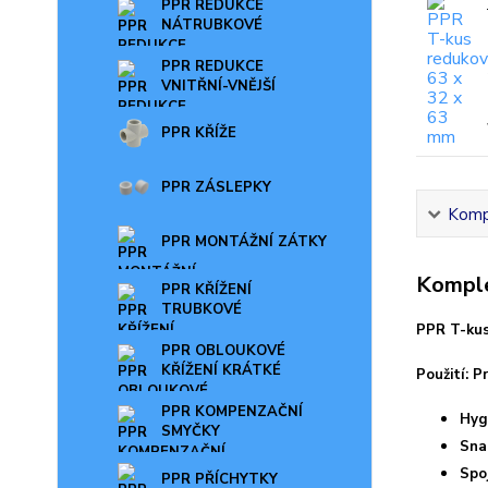
PPR REDUKCE
NÁTRUBKOVÉ
PPR REDUKCE
VNITŘNÍ-VNĚJŠÍ
PPR KŘÍŽE
PPR ZÁSLEPKY
Kompl
PPR MONTÁŽNÍ ZÁTKY
Komple
PPR KŘÍŽENÍ
TRUBKOVÉ
PPR T-kus
PPR OBLOUKOVÉ
KŘÍŽENÍ KRÁTKÉ
Použití: 
PPR KOMPENZAČNÍ
Hyg
SMYČKY
Sna
Spo
PPR PŘÍCHYTKY