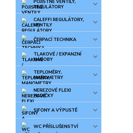
POJISTNÉ VENTILY,
REGULÁTORY
CALEFFI REGULÁTORY,
VENTILY
ČERPACÍ TECHNIKA
TLAKOVÉ / EXPANZNÍ
NÁDOBY
TEPLOMĚRY,
MANOMETRY
NEREZOVÉ FLEXI
HADIČKY
SIFONY A VÝPUSTĚ
WC PŘÍSLUŠENSTVÍ