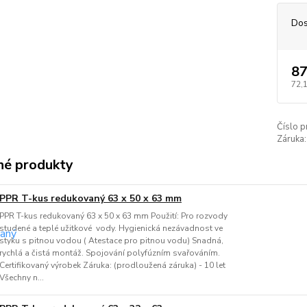
Dos
87
72,
Číslo p
Záruka:
é produkty
PPR T-kus redukovaný 63 x 50 x 63 mm
PPR T-kus redukovaný 63 x 50 x 63 mm Použití: Pro rozvody
studené a teplé užitkové vody. Hygienická nezávadnost ve
styku s pitnou vodou ( Atestace pro pitnou vodu) Snadná,
rychlá a čistá montáž. Spojování polyfúzním svařováním.
Certifikovaný výrobek Záruka: (prodloužená záruka) - 10 let
Všechny n...