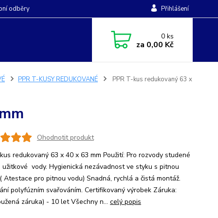
ní odběry
Přihlášení
0
ks
za
0,00 Kč
VÉ
PPR T-KUSY REDUKOVANÉ
PPR T-kus redukovaný 63 x
3 mm
Ohodnotit produkt
kus redukovaný 63 x 40 x 63 mm Použití: Pro rozvody studené
é užitkové vody. Hygienická nezávadnost ve styku s pitnou
( Atestace pro pitnou vodu) Snadná, rychlá a čistá montáž.
ání polyfúzním svařováním. Certifikovaný výrobek Záruka:
oužená záruka) - 10 let Všechny n...
celý popis