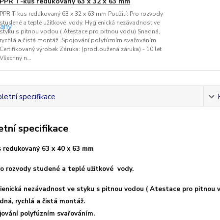
PPR T-kus redukovaný 63 x 32 x 63 mm
PPR T-kus redukovaný 63 x 32 x 63 mm Použití: Pro rozvody
studené a teplé užitkové vody. Hygienická nezávadnost ve
styku s pitnou vodou ( Atestace pro pitnou vodu) Snadná,
rychlá a čistá montáž. Spojování polyfúzním svařováním.
Certifikovaný výrobek Záruka: (prodloužená záruka) - 10 let
Všechny n...
etní specifikace
tní specifikace
 redukovaný 63 x 40 x 63 mm
Pro rozvody studené a teplé užitkové vody.
ienická nezávadnost ve styku s pitnou vodou ( Atestace pro pitnou 
dná, rychlá a čistá montáž.
jování polyfúzním svařováním.