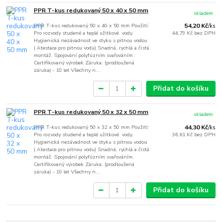
PPR T-kus redukovaný 50 x 40 x 50 mm
skladem
PPR T-kus redukovaný 50 x 40 x 50 mm Použití:
54,20 Kč
/
ks
Pro rozvody studené a teplé užitkové vody.
44,79 Kč
bez DPH
Hygienická nezávadnost ve styku s pitnou vodou
( Atestace pro pitnou vodu) Snadná, rychlá a čistá
montáž. Spojování polyfúzním svařováním.
Certifikovaný výrobek Záruka: (prodloužená
záruka) - 10 let Všechny n...
Přidat do košíku
PPR T-kus redukovaný 50 x 32 x 50 mm
skladem
PPR T-kus redukovaný 50 x 32 x 50 mm Použití:
44,30 Kč
/
ks
Pro rozvody studené a teplé užitkové vody.
36,61 Kč
bez DPH
Hygienická nezávadnost ve styku s pitnou vodou
( Atestace pro pitnou vodu) Snadná, rychlá a čistá
montáž. Spojování polyfúzním svařováním.
Certifikovaný výrobek Záruka: (prodloužená
záruka) - 10 let Všechny n...
Přidat do košíku