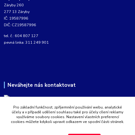
Záryby 260
277 13 Záryby
IČ: 19587996
DIČ: CZ19587996
tel. č.: 604 807 127
pevná linka: 311 249 901
Neváhejte nás kontaktovat
Pro základní funkčnost, zpříjemnění používání webu, analytické
Martin Kabíček
účely a v případě udělení souhlasu také pro účely cílení reklamy
8:00 - 16:00 hod.
využíváme soubory cookies. Nastavení vlastních preferencí
cookies můžete kdykoli upravit odkazem ve spodní části stránek.
obchod@aquatopshop.cz