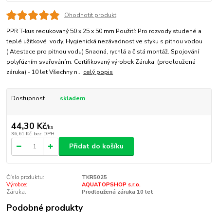
Ohodnotit produkt
PPR T-kus redukovaný 50 x 25 x 50 mm Použití: Pro rozvody studené a
teplé užitkové vody. Hygienická nezávadnost ve styku s pitnou vodou
( Atestace pro pitnou vodu) Snadná, rychlá a čistá montáž. Spojování
polyfúzním svařováním. Certifikovaný výrobek Záruka: (prodloužená
záruka) - 10 let Všechny n...
celý popis
Dostupnost
skladem
44,30 Kč
/
ks
36,61 Kč
bez DPH
Přidat do košíku
Číslo produktu:
TKR5025
Výrobce:
AQUATOPSHOP s.r.o.
Záruka:
Prodloužená záruka 10 let
Podobné produkty