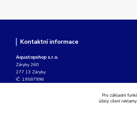
Kontaktní informace
Aquatopshop s.r.o.
Záryby 260
277 13 Záryby
IČ: 19587996
DIČ: CZ19587996
Pro základní funk
tel. č.: 604 807 127
účely cílení reklam
pevná linka: 311 249 901