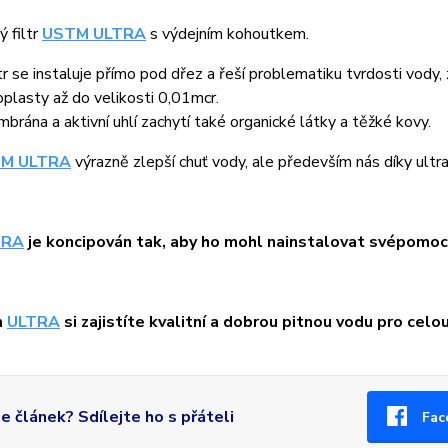
 filtr
USTM ULTRA
s výdejním kohoutkem.
tr se instaluje přímo pod dřez a řeší problematiku tvrdosti vody,
plasty až do velikosti 0,01mcr.
brána a aktivní uhlí zachytí také organické látky a těžké kovy.
M ULTRA
výrazně zlepší chuť vody, ale především nás díky ultr
TRA
je koncipován tak, aby ho mohl nainstalovat svépomocí
m
ULTRA
si zajistíte kvalitní a dobrou pitnou vodu pro celou
se článek? Sdílejte ho s přáteli
Fac