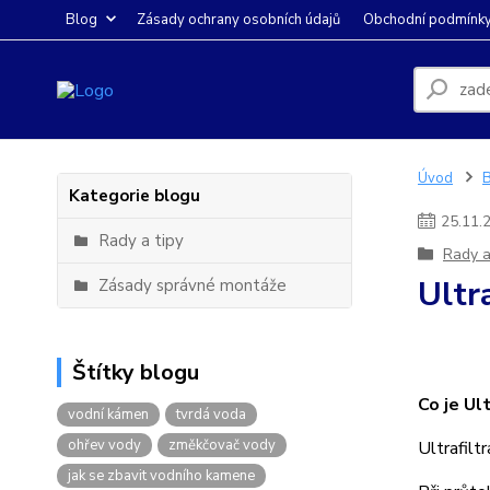
Blog
Zásady ochrany osobních údajů
Obchodní podmínk
Úvod
Kategorie blogu
25
.
11
.
Rady a tipy
Rady a
Ultr
Zásady správné montáže
Štítky blogu
Co je Ult
vodní kámen
tvrdá voda
ohřev vody
změkčovač vody
Ultrafilt
jak se zbavit vodního kamene