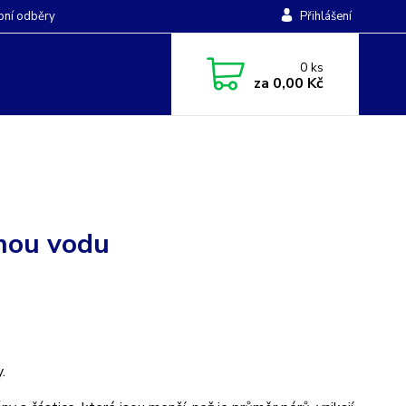
ní odběry
Přihlášení
0
ks
za
0,00 Kč
tnou vodu
.