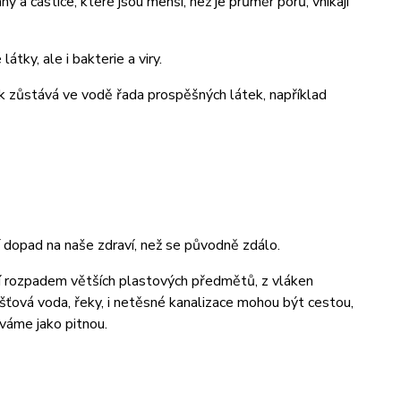
 a částice, které jsou menší, než je průměr pórů, vnikají
átky, ale i bakterie a viry.
ak zůstává ve vodě řada prospěšných látek, například
í dopad na naše zdraví, než se původně zdálo.
ají rozpadem větších plastových předmětů, z vláken
ešťová voda, řeky, i netěsné kanalizace mohou být cestou,
váme jako pitnou.