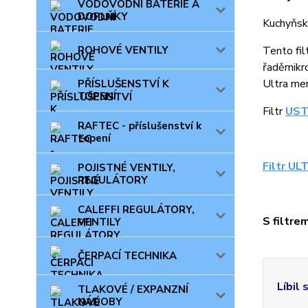
VODOVODNÍ BATERIE A
DOPLŇKY
Kuchyňský
ROHOVÉ VENTILY
Tento fil
řaděmikro
Ultra mem
PŘÍSLUŠENSTVÍ K
TOPENÍ
Filtr
UST
RAFTEC - příslušenství k
topení
Filtr UL
POJISTNÉ VENTILY,
REGULÁTORY
CALEFFI REGULÁTORY,
S filtre
VENTILY
ČERPACÍ TECHNIKA
Líbil 
TLAKOVÉ / EXPANZNÍ
NÁDOBY