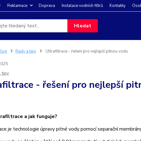
y
Reklamace
Doprava
Instalace vodních filtrů
Kontakty
Osob
Hledat
Blog
Rady a tipy
Ultrafiltrace - řešení pro nejlepší pitnou vodu
2025
 tipy
afiltrace - řešení pro nejlepší pi
rafiltrace a jak funguje?
race je technologie úpravy pitné vody pomocí separační membrány