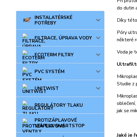
Při průto
do dutin 
INSTALATÉRSKÉ
Díky této
POTŘEBY
Póry ultr
FILTRACE, ÚPRAVA VODY
některé r
Voda je te
ECOTERM FILTRY
Ultrafil
PVC SYSTÉM
Mikropla
Studie z 
UNITWIST
Mikroplas
oblečení,
REGULÁTORY TLAKU
jak se mi
PROTIZÁPLAVOVÉ
VENTILY SMARTSTOP
Jaké je ř