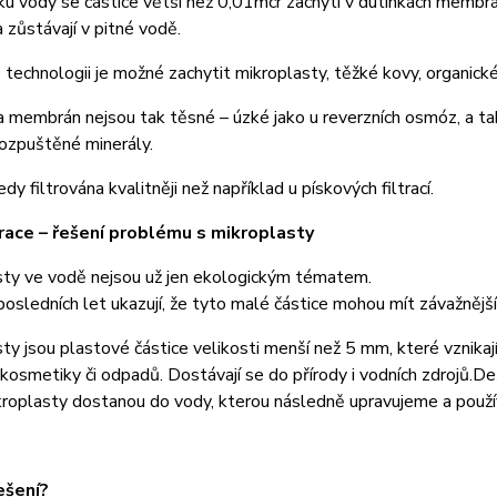
ku vody se částice větší než 0,01mcr zachytí v dutinkách membrány
a zůstávají v pitné vodě.
 technologii je možné zachytit mikroplasty, těžké kovy, organické l
a membrán nejsou tak těsné – úzké jako u reverzních osmóz, a t
ozpuštěné minerály.
dy filtrována kvalitněji než například u pískových filtrací.
trace – řešení problému s mikroplasty
sty ve vodě nejsou už jen ekologickým tématem.
posledních let ukazují, že tyto malé částice mohou mít závažnějš
ty jsou plastové částice velikosti menší než 5 mm, které vznik
 kosmetiky či odpadů. Dostávají se do přírody i vodních zdrojů.D
kroplasty dostanou do vody, kterou následně upravujeme a použí
ešení?