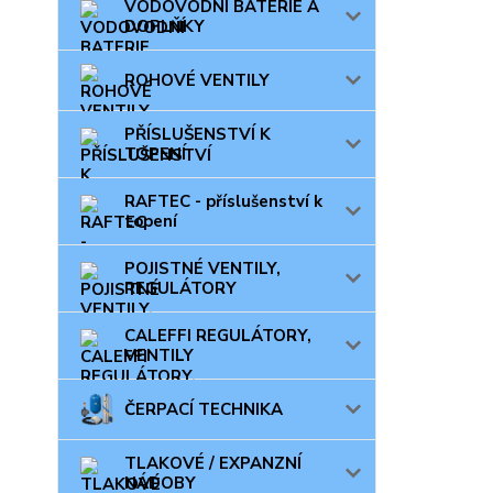
VODOVODNÍ BATERIE A
DOPLŇKY
ROHOVÉ VENTILY
PŘÍSLUŠENSTVÍ K
TOPENÍ
RAFTEC - příslušenství k
topení
POJISTNÉ VENTILY,
REGULÁTORY
CALEFFI REGULÁTORY,
VENTILY
ČERPACÍ TECHNIKA
TLAKOVÉ / EXPANZNÍ
NÁDOBY