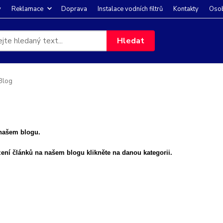
y
Reklamace
Doprava
Instalace vodních filtrů
Kontakty
Osob
Hledat
Blog
 našem blogu.
ení článků na našem blogu klikněte na danou kategorii.