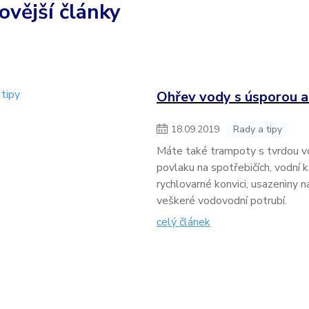
ovější články
Ohřev vody s úsporou a
18
.
09
.
2019
Rady a tipy
Máte také trampoty s tvrdou v
povlaku na spotřebičích, vodní 
rychlovarné konvici, usazeniny n
veškeré vodovodní potrubí.
celý článek