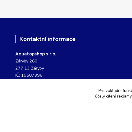
Kontaktní informace
Aquatopshop s.r.o.
Záryby 260
277 13 Záryby
IČ: 19587996
DIČ: CZ19587996
Pro základní funk
tel. č.: 604 807 127
účely cílení reklam
pevná linka: 311 249 901