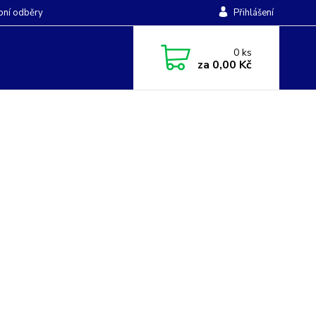
ní odběry
Přihlášení
0
ks
za
0,00 Kč