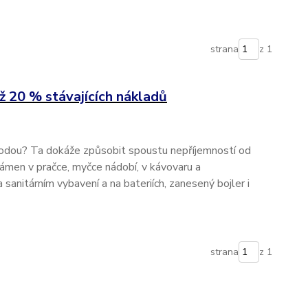
strana
z 1
ž 20 % stávajících nákladů
odou? Ta dokáže způsobit spoustu nepříjemností od
kámen v pračce, myčce nádobí, v kávovaru a
a sanitárním vybavení a na bateriích, zanesený bojler i
strana
z 1