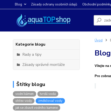
Blog
Zásady ochrany osobních údajů
Obchodní podmínk
Úvod
Kategorie blogu
Blog
Rady a tipy
Zásady správné montáže
Vítejte na
Pro zobraz
Štítky blogu
vodní kámen
tvrdá voda
ohřev vody
změkčovač vody
jak se zbavit vodního kamene