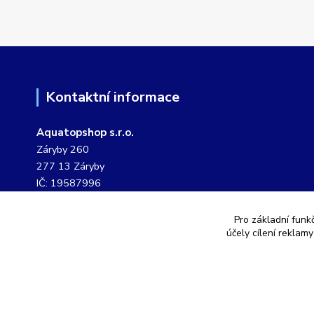
Kontaktní informace
Aquatopshop s.r.o.
Záryby 260
277 13 Záryby
IČ: 19587996
DIČ: CZ19587996
Pro základní funk
tel. č.: 604 807 127
účely cílení reklam
pevná linka: 311 249 901