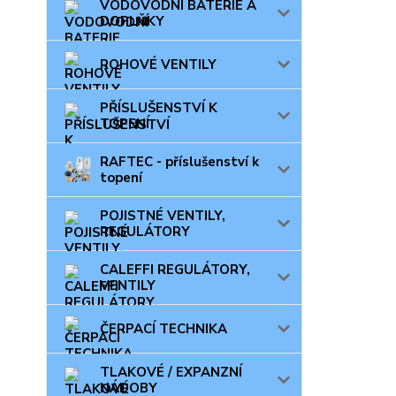
VODOVODNÍ BATERIE A
DOPLŇKY
ROHOVÉ VENTILY
PŘÍSLUŠENSTVÍ K
TOPENÍ
RAFTEC - příslušenství k
topení
POJISTNÉ VENTILY,
REGULÁTORY
CALEFFI REGULÁTORY,
VENTILY
ČERPACÍ TECHNIKA
TLAKOVÉ / EXPANZNÍ
NÁDOBY