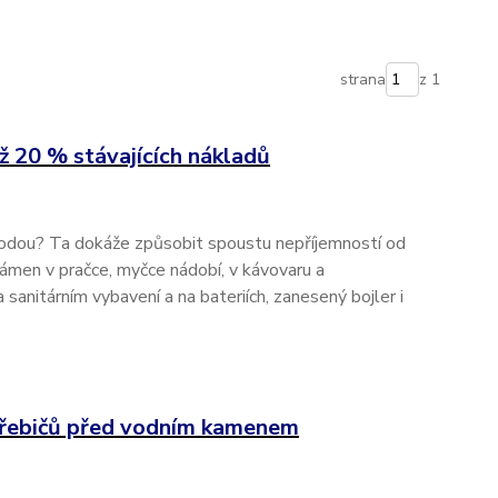
strana
z 1
ž 20 % stávajících nákladů
odou? Ta dokáže způsobit spoustu nepříjemností od
kámen v pračce, myčce nádobí, v kávovaru a
a sanitárním vybavení a na bateriích, zanesený bojler i
řebičů před vodním kamenem