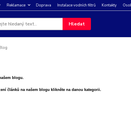
y
Reklamace
Doprava
Instalace vodních filtrů
Kontakty
Osob
Hledat
Blog
 našem blogu.
ení článků na našem blogu klikněte na danou kategorii.