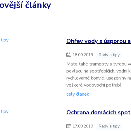
ovější články
Ohřev vody s úsporou a
18
.
09
.
2019
Rady a tipy
Máte také trampoty s tvrdou v
povlaku na spotřebičích, vodní 
rychlovarné konvici, usazeniny n
veškeré vodovodní potrubí.
celý článek
Ochrana domácích spot
17
.
09
.
2019
Rady a tipy