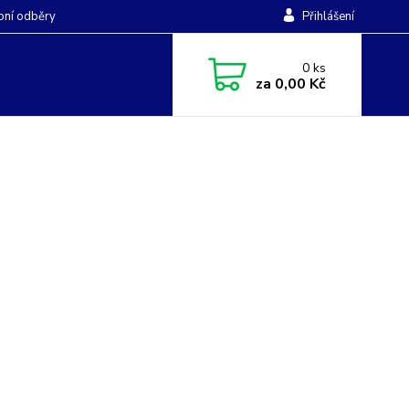
ní odběry
Přihlášení
0
ks
za
0,00 Kč