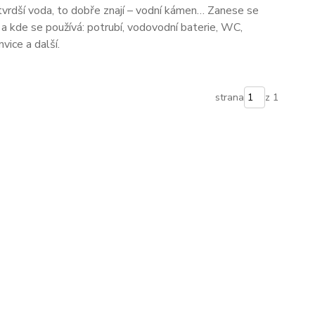
tvrdší voda, to dobře znají – vodní kámen… Zanese se
 a kde se používá: potrubí, vodovodní baterie, WC,
nvice a další.
strana
z 1