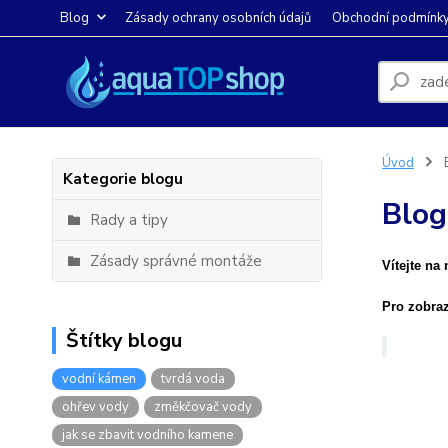
Blog
Zásady ochrany osobních údajů
Obchodní podmínk
Úvod
Kategorie blogu
Blog
Rady a tipy
Zásady správné montáže
Vítejte na
Pro zobraz
Štítky blogu
vodní kámen
tvrdá voda
ohřev vody
změkčovač vody
jak se zbavit vodního kamene