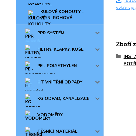
6183
vykres.jp
KULOVÉ KOHOUTY -
PLYN, ROHOVÉ
PPR SYSTÉM
Zboží 
FILTRY, KLAPKY, KOŠE
INST
POTŘ
PE - POLYETHYLEN
HT VNITŘNÍ ODPADY
KG ODPAD, KANALIZACE
VODOMĚRY
TĚSNÍCÍ MATERIÁL