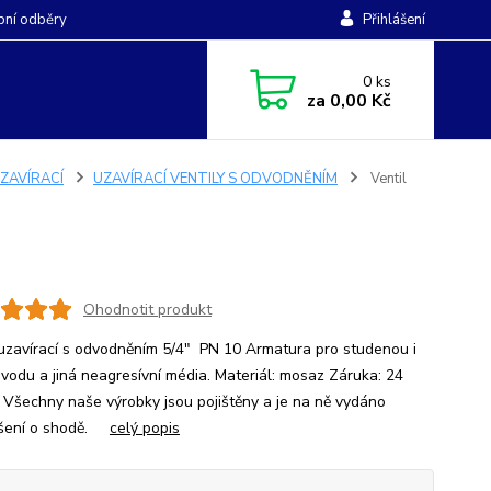
ní odběry
Přihlášení
0
ks
za
0,00 Kč
UZAVÍRACÍ
UZAVÍRACÍ VENTILY S ODVODNĚNÍM
Ventil
Ohodnotit produkt
 uzavírací s odvodněním 5/4" PN 10 Armatura pro studenou i
 vodu a jiná neagresívní média. Materiál: mosaz Záruka: 24
 Všechny naše výrobky jsou pojištěny a je na ně vydáno
ášení o shodě.
celý popis