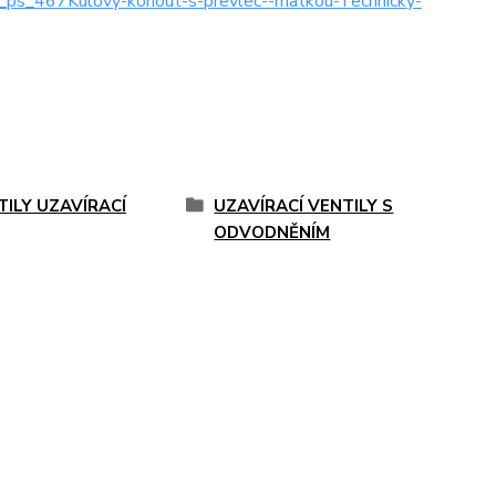
67Kulovy-kohout-s-prevlec--matkou-Technicky-
TILY UZAVÍRACÍ
UZAVÍRACÍ VENTILY S
ODVODNĚNÍM