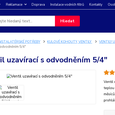
y
Reklamace
Doprava
Instalace vodních filtrů
Kontakty
Osob
Hledat
INSTALATÉRSKÉ POTŘEBY
KULOVÉ KOHOUTY, VENTILY
VENTILY 
s odvodněním 5/4"
il uzavírací s odvodněním 5/4"
Ventil
teplou
měsíců
prohl