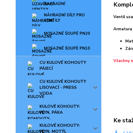
Komple
ZAHRADNÍ
NÁHRADNÍ DÍLY PRO
Ventil uz
VENTILY
Armatura 
MOSAZNÉ ŠOUPĚ PN20
Mat
MOSAZNÉ ŠOUPĚ PN10
Zár
Všechny n
CU KULOVÉ KOHOUTY
PÁJECÍ
CU KULOVÉ KOHOUTY
LISOVACÍ - PRESS
VODA
KULOVÉ KOHOUTY-
PLYN, PÁKA
Ke sta
KULOVÉ KOHOUTY-
PLYN, MOTÝL