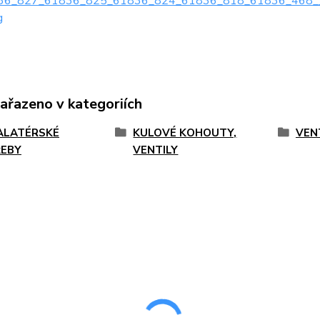
6_827_61836_825_61836_824_61836_818_61836_468__ps_4
g
zařazeno v kategoriích
ALATÉRSKÉ
KULOVÉ KOHOUTY,
VEN
EBY
VENTILY