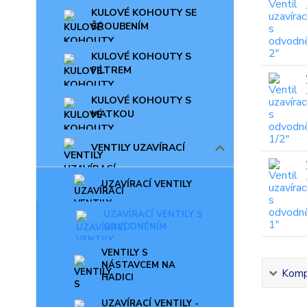
KULOVÉ KOHOUTY SE
ŠROUBENÍM
KULOVÉ KOHOUTY S
FILTREM
KULOVÉ KOHOUTY S
MATKOU
VENTILY UZAVÍRACÍ
UZAVÍRACÍ VENTILY
UZAVÍRACÍ VENTILY S
ODVODNĚNÍM
VENTILY S
NÁSTAVCEM NA
Kompl
HADICI
UZAVÍRACÍ VENTILY -