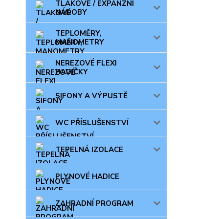
TLAKOVÉ / EXPANZNÍ
NÁDOBY
TEPLOMĚRY,
MANOMETRY
NEREZOVÉ FLEXI
HADIČKY
SIFONY A VÝPUSTĚ
WC PŘÍSLUŠENSTVÍ
TEPELNÁ IZOLACE
PLYNOVÉ HADICE
ZAHRADNÍ PROGRAM