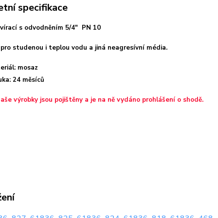
tní specifikace
avírací s odvodněním 5/4" PN 10
pro studenou i teplou vodu a jiná neagresívní média.
eriál: mosaz
uka: 24 měsíců
aše výrobky jsou pojištěny a je na ně vydáno prohlášení o shodě.
žení