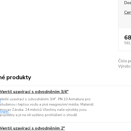
Dos
Cen
68
561
Číslo p
Výrobc
é produkty
Ventil uzavírací s odvodněním 3/4"
Ventil uzavírací s odvodněním 3/4" PN 10 Armatura pro
studenou i teplou vodu a jiná neagresívní média. Materiál:
mosaz Záruka: 24 měsíců Všechny naše výrobky jsou
pojištěny a je na ně vydáno prohlášení o shodě.
Ventil uzavírací s odvodněním 2"