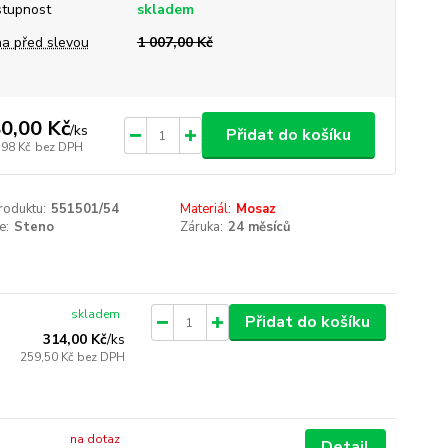
tupnost
skladem
a před slevou
1 007,00 Kč
0,00 Kč
/
ks
Přidat do košíku
,98 Kč
bez DPH
roduktu:
551501/54
Materiál:
Mosaz
e:
Steno
Záruka:
24 měsíců
skladem
Přidat do košíku
314,00 Kč
/
ks
259,50 Kč
bez DPH
na dotaz
Detail