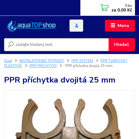
0
ks
za
0,00 Kč
Menu
Hledat
Úvod
INSTALATÉRSKÉ POTŘEBY
PPR SYSTÉM
PPR TVAROVKY
PLASTOVÉ
PPR PŘÍCHYTKY
PPR příchytka dvojitá 25 mm
PPR příchytka dvojitá 25 mm