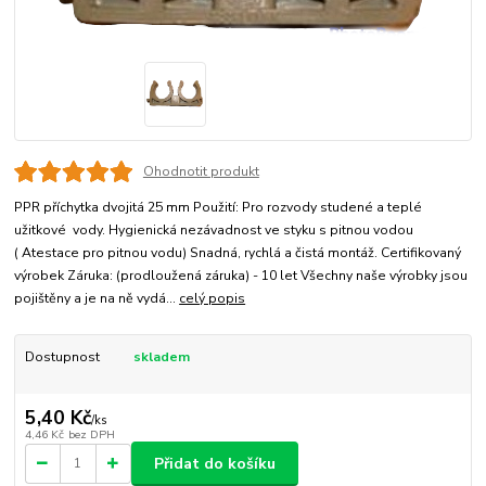
Ohodnotit produkt
PPR příchytka dvojitá 25 mm Použití: Pro rozvody studené a teplé
užitkové vody. Hygienická nezávadnost ve styku s pitnou vodou
( Atestace pro pitnou vodu) Snadná, rychlá a čistá montáž. Certifikovaný
výrobek Záruka: (prodloužená záruka) - 10 let Všechny naše výrobky jsou
pojištěny a je na ně vydá...
celý popis
Dostupnost
skladem
5,40 Kč
/
ks
4,46 Kč
bez DPH
Přidat do košíku