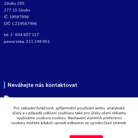
Záryby 260
277 13 Záryby
IČ: 19587996
DIČ: CZ19587996
tel. č.: 604 807 127
pevná linka: 311 249 901
Neváhejte nás kontaktovat
Pro základní funkčnost, zpříjemnění používání webu, analytické
Martin Kabíček
účely a v případě udělení souhlasu také pro účely cílení reklamy
8:00 - 16:00 hod.
využíváme soubory cookies. Nastavení vlastních preferencí
cookies můžete kdykoli upravit odkazem ve spodní části stránek.
obchod@aquatopshop.cz