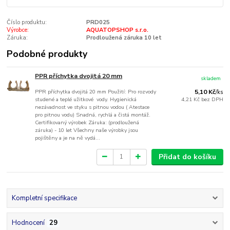
Číslo produktu:
PRD025
Výrobce:
AQUATOPSHOP s.r.o.
Záruka:
Prodloužená záruka 10 let
Podobné produkty
PPR příchytka dvojitá 20 mm
skladem
PPR příchytka dvojitá 20 mm Použití: Pro rozvody
5,10 Kč
/
ks
studené a teplé užitkové vody. Hygienická
4,21 Kč
bez DPH
nezávadnost ve styku s pitnou vodou ( Atestace
pro pitnou vodu) Snadná, rychlá a čistá montáž.
Certifikovaný výrobek Záruka: (prodloužená
záruka) - 10 let Všechny naše výrobky jsou
pojištěny a je na ně vydá...
Přidat do košíku
Kompletní specifikace
Hodnocení
29