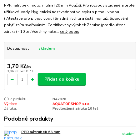
PPR nátrubek (hrdlo, mufna) 20 mm Použití: Pro rozvody studené a teplé
užitkové vody. Hygienická nezávadnost ve styku s pitnou vodou
( Atestace pro pitnou vodu) Snadná, rychlá a čistá montáž. Spojování
polyfúzním svařováním. Certifikovaný výrobek Záruka: (prodloužená
záruka) - 10 let Všechny naše...
celý popis
Dostupnost
skladem
3,70 Kč
/
ks
3,06 Kč
bez DPH
Přidat do košíku
Číslo produktu:
NA2020
Výrobce:
AQUATOPSHOP s.r.o.
Záruka:
Prodloužená záruka 10 let
Podobné produkty
PPR nátrubek 63 mm
skladem