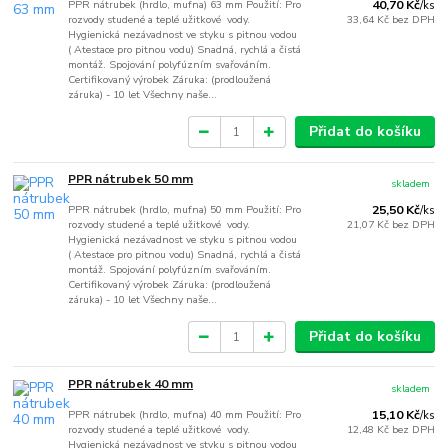
PPR nátrubek (hrdlo, mufna) 63 mm Použití: Pro
40,70 Kč
/
ks
rozvody studené a teplé užitkové vody.
33,64 Kč
bez DPH
Hygienická nezávadnost ve styku s pitnou vodou
( Atestace pro pitnou vodu) Snadná, rychlá a čistá
montáž. Spojování polyfúzním svařováním.
Certifikovaný výrobek Záruka: (prodloužená
záruka) - 10 let Všechny naše...
Přidat do košíku
PPR nátrubek 50 mm
skladem
PPR nátrubek (hrdlo, mufna) 50 mm Použití: Pro
25,50 Kč
/
ks
rozvody studené a teplé užitkové vody.
21,07 Kč
bez DPH
Hygienická nezávadnost ve styku s pitnou vodou
( Atestace pro pitnou vodu) Snadná, rychlá a čistá
montáž. Spojování polyfúzním svařováním.
Certifikovaný výrobek Záruka: (prodloužená
záruka) - 10 let Všechny naše...
Přidat do košíku
PPR nátrubek 40 mm
skladem
PPR nátrubek (hrdlo, mufna) 40 mm Použití: Pro
15,10 Kč
/
ks
rozvody studené a teplé užitkové vody.
12,48 Kč
bez DPH
Hygienická nezávadnost ve styku s pitnou vodou