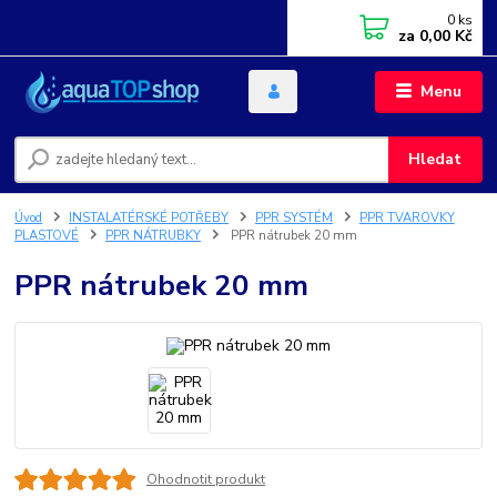
0
ks
za
0,00 Kč
Menu
Hledat
Úvod
INSTALATÉRSKÉ POTŘEBY
PPR SYSTÉM
PPR TVAROVKY
PLASTOVÉ
PPR NÁTRUBKY
PPR nátrubek 20 mm
PPR nátrubek 20 mm
Ohodnotit produkt