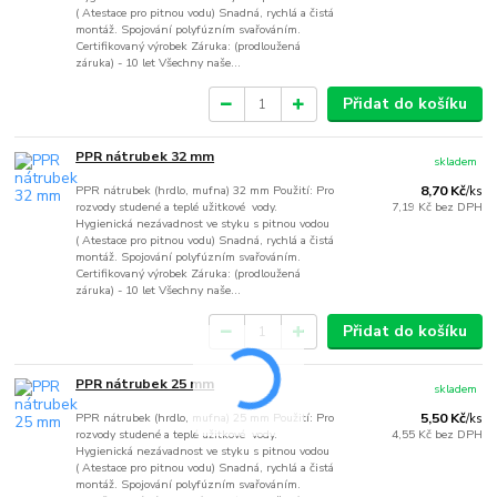
( Atestace pro pitnou vodu) Snadná, rychlá a čistá
montáž. Spojování polyfúzním svařováním.
Certifikovaný výrobek Záruka: (prodloužená
záruka) - 10 let Všechny naše...
Přidat do košíku
PPR nátrubek 32 mm
skladem
PPR nátrubek (hrdlo, mufna) 32 mm Použití: Pro
8,70 Kč
/
ks
rozvody studené a teplé užitkové vody.
7,19 Kč
bez DPH
Hygienická nezávadnost ve styku s pitnou vodou
( Atestace pro pitnou vodu) Snadná, rychlá a čistá
montáž. Spojování polyfúzním svařováním.
Certifikovaný výrobek Záruka: (prodloužená
záruka) - 10 let Všechny naše...
Přidat do košíku
PPR nátrubek 25 mm
skladem
PPR nátrubek (hrdlo, mufna) 25 mm Použití: Pro
5,50 Kč
/
ks
rozvody studené a teplé užitkové vody.
4,55 Kč
bez DPH
Hygienická nezávadnost ve styku s pitnou vodou
( Atestace pro pitnou vodu) Snadná, rychlá a čistá
montáž. Spojování polyfúzním svařováním.