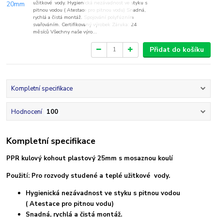
užitkové vody. Hygienická nezávadnost ve styku s
pitnou vodou ( Atestace pro pitnou vodu) Snadná,
rychlá a čistá montáž. Spojování polyfúzním
svařováním. Certifikovaný výrobek Záruka: 24
měsíců Všechny naše výro...
Přidat do košíku
Kompletní specifikace
Hodnocení
100
Kompletní specifikace
PPR kulový kohout plastový 25mm s mosaznou koulí
Použití: Pro rozvody studené a teplé užitkové vody.
Hygienická nezávadnost ve styku s pitnou vodou
( Atestace pro pitnou vodu)
Snadná, rychlá a čistá montáž.