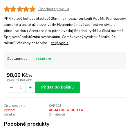
Ohodnotit produkt
PPR kulový kohout plastový 25mm s mosaznou koulí Použití: Pro rozvody
studené a teplé užitkové vody. Hygienická nezávadnost ve styku s
pitnou vodou ( Atestace pro pitnou vodu) Snadná, rychlá a čistá montáž.
Spojování polyfúzním svařováním. Certifikovaný výrobek Záruka: 24
měsíců Všechny naše výro...
celý popis
Dostupnost
skladem
98,00 Kč
/
ks
80,99 Kč
bez DPH
Přidat do košíku
Číslo produktu:
KVP025
Výrobce:
AQUATOPSHOP s.r.o.
Záruka:
24 měsíců
Podobné produkty