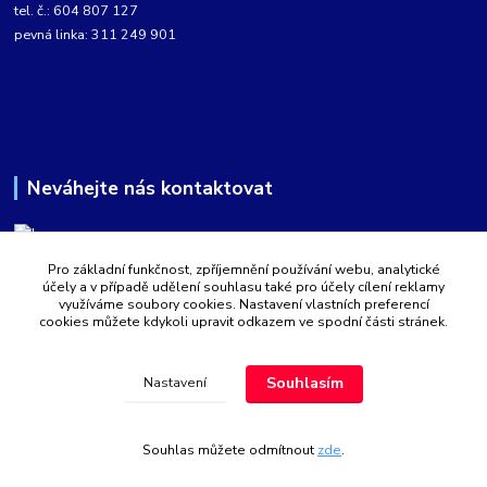
tel. č.: 604 807 127
pevná linka: 311 249 901
Neváhejte nás kontaktovat
Pro základní funkčnost, zpříjemnění používání webu, analytické
Martin Kabíček
účely a v případě udělení souhlasu také pro účely cílení reklamy
8:00 - 16:00 hod.
využíváme soubory cookies. Nastavení vlastních preferencí
cookies můžete kdykoli upravit odkazem ve spodní části stránek.
obchod@aquatopshop.cz
Souhlasím
Nastavení
Souhlas můžete odmítnout
zde
.
Vytvořeno na
Eshop-rychle.cz