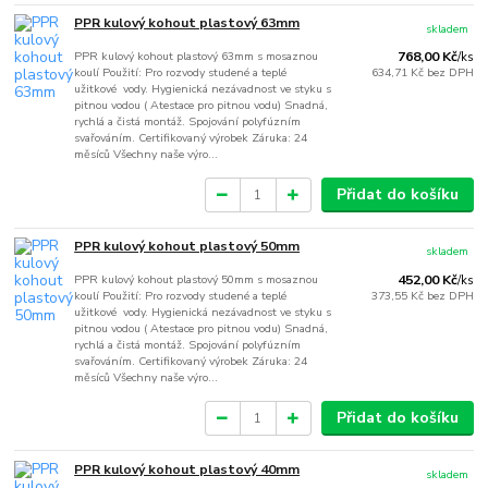
PPR kulový kohout plastový 63mm
skladem
PPR kulový kohout plastový 63mm s mosaznou
768,00 Kč
/
ks
koulí Použití: Pro rozvody studené a teplé
634,71 Kč
bez DPH
užitkové vody. Hygienická nezávadnost ve styku s
pitnou vodou ( Atestace pro pitnou vodu) Snadná,
rychlá a čistá montáž. Spojování polyfúzním
svařováním. Certifikovaný výrobek Záruka: 24
měsíců Všechny naše výro...
Přidat do košíku
PPR kulový kohout plastový 50mm
skladem
PPR kulový kohout plastový 50mm s mosaznou
452,00 Kč
/
ks
koulí Použití: Pro rozvody studené a teplé
373,55 Kč
bez DPH
užitkové vody. Hygienická nezávadnost ve styku s
pitnou vodou ( Atestace pro pitnou vodu) Snadná,
rychlá a čistá montáž. Spojování polyfúzním
svařováním. Certifikovaný výrobek Záruka: 24
měsíců Všechny naše výro...
Přidat do košíku
PPR kulový kohout plastový 40mm
skladem