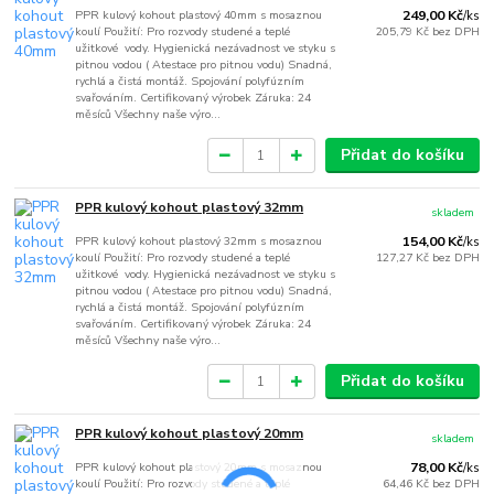
PPR kulový kohout plastový 40mm s mosaznou
249,00 Kč
/
ks
koulí Použití: Pro rozvody studené a teplé
205,79 Kč
bez DPH
užitkové vody. Hygienická nezávadnost ve styku s
pitnou vodou ( Atestace pro pitnou vodu) Snadná,
rychlá a čistá montáž. Spojování polyfúzním
svařováním. Certifikovaný výrobek Záruka: 24
měsíců Všechny naše výro...
Přidat do košíku
PPR kulový kohout plastový 32mm
skladem
PPR kulový kohout plastový 32mm s mosaznou
154,00 Kč
/
ks
koulí Použití: Pro rozvody studené a teplé
127,27 Kč
bez DPH
užitkové vody. Hygienická nezávadnost ve styku s
pitnou vodou ( Atestace pro pitnou vodu) Snadná,
rychlá a čistá montáž. Spojování polyfúzním
svařováním. Certifikovaný výrobek Záruka: 24
měsíců Všechny naše výro...
Přidat do košíku
PPR kulový kohout plastový 20mm
skladem
PPR kulový kohout plastový 20mm s mosaznou
78,00 Kč
/
ks
koulí Použití: Pro rozvody studené a teplé
64,46 Kč
bez DPH