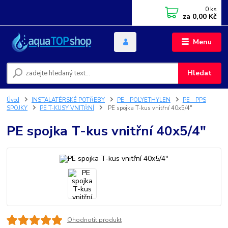
0
ks
za
0,00 Kč
Menu
Hledat
Úvod
INSTALATÉRSKÉ POTŘEBY
PE - POLYETHYLEN
PE - PPS
SPOJKY
PE T-KUSY VNITŘNÍ
PE spojka T-kus vnitřní 40x5/4"
PE spojka T-kus vnitřní 40x5/4"
Ohodnotit produkt