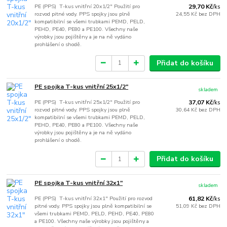
PE (PPS) T-kus vnitřní 20x1/2" Použití pro
29,70 Kč
/
ks
rozvod pitné vody. PPS spojky jsou plně
24,55 Kč
bez DPH
kompatibilní se všemi trubkami PEMD, PELD,
PEHD, PE40, PE80 a PE100. Všechny naše
výrobky jsou pojištěny a je na ně vydáno
prohlášení o shodě.
Přidat do košíku
PE spojka T-kus vnitřní 25x1/2"
skladem
PE (PPS) T-kus vnitřní 25x1/2" Použití pro
37,07 Kč
/
ks
rozvod pitné vody. PPS spojky jsou plně
30,64 Kč
bez DPH
kompatibilní se všemi trubkami PEMD, PELD,
PEHD, PE40, PE80 a PE100. Všechny naše
výrobky jsou pojištěny a je na ně vydáno
prohlášení o shodě.
Přidat do košíku
PE spojka T-kus vnitřní 32x1"
skladem
PE (PPS) T-kus vnitřní 32x1" Použití pro rozvod
61,82 Kč
/
ks
pitné vody. PPS spojky jsou plně kompatibilní se
51,09 Kč
bez DPH
všemi trubkami PEMD, PELD, PEHD, PE40, PE80
a PE100. Všechny naše výrobky jsou pojištěny a