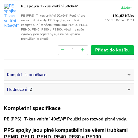
PE spojka T-kus vnitřní 50x6/4"
skladem
PE (PPS) T-kus vnitřní 50x6/4" Použití pro
191,62 Kč
/
ks
rozvod pitné vody. PPS spojky jsou plně
158,36 Kč
bez DPH
kompatibilní se všemi trubkami PEMD, PELD,
PEHD, PE40, PE80 a PE100. Všechny naše
výrobky jsou pojištěny a je na ně vydáno
prohlášení o shodě.
Přidat do košíku
Kompletní specifikace
Hodnocení
2
Kompletní specifikace
PE (PPS) T-kus vnitřní 40x5/4" Použití pro rozvod pitné vody.
PPS spojky jsou plně kompatibilní se všemi trubkami
PEMD, PELD, PEHD, PE40, PE80 a PE100.