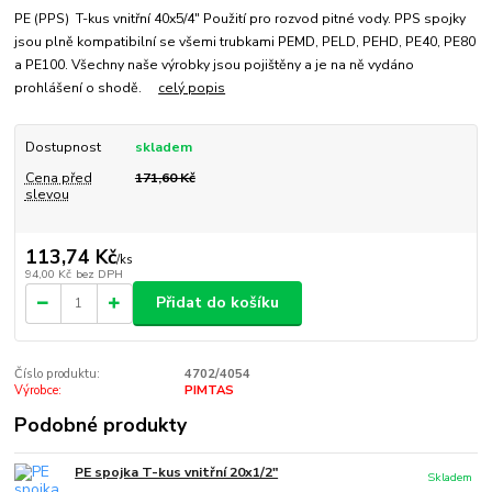
PE (PPS) T-kus vnitřní 40x5/4" Použití pro rozvod pitné vody. PPS spojky
jsou plně kompatibilní se všemi trubkami PEMD, PELD, PEHD, PE40, PE80
a PE100. Všechny naše výrobky jsou pojištěny a je na ně vydáno
prohlášení o shodě.
celý popis
Dostupnost
skladem
Cena před
171,60 Kč
slevou
113,74 Kč
/
ks
94,00 Kč
bez DPH
Přidat do košíku
Číslo produktu:
4702/4054
Výrobce:
PIMTAS
Podobné produkty
PE spojka T-kus vnitřní 20x1/2"
Skladem