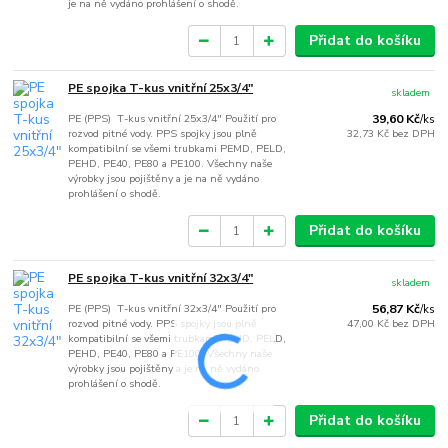
je na ně vydáno prohlášení o shodě.
Přidat do košíku
PE spojka T-kus vnitřní 25x3/4"
skladem
PE (PPS) T-kus vnitřní 25x3/4" Použití pro
39,60 Kč
/
ks
rozvod pitné vody. PPS spojky jsou plně
32,73 Kč
bez DPH
kompatibilní se všemi trubkami PEMD, PELD,
PEHD, PE40, PE80 a PE100. Všechny naše
výrobky jsou pojištěny a je na ně vydáno
prohlášení o shodě.
Přidat do košíku
PE spojka T-kus vnitřní 32x3/4"
skladem
PE (PPS) T-kus vnitřní 32x3/4" Použití pro
56,87 Kč
/
ks
rozvod pitné vody. PPS spojky jsou plně
47,00 Kč
bez DPH
kompatibilní se všemi trubkami PEMD, PELD,
PEHD, PE40, PE80 a PE100. Všechny naše
výrobky jsou pojištěny a je na ně vydáno
prohlášení o shodě.
Přidat do košíku