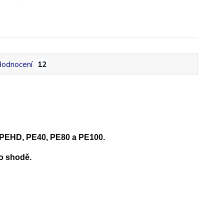
odnocení
12
 PEHD, PE40, PE80 a PE100.
o shodě.