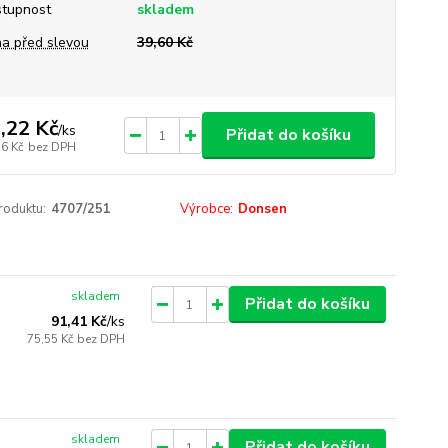
tupnost
skladem
a před slevou
39,60 Kč
,22 Kč
/
ks
Přidat do košíku
36 Kč
bez DPH
roduktu:
4707/251
Výrobce:
Donsen
skladem
Přidat do košíku
91,41 Kč
/
ks
75,55 Kč
bez DPH
skladem
Přidat do košíku