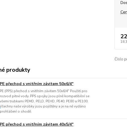
Dos
Cen
22
18,
Číslo p
é produkty
PE přechod s vnitřním závitem 50x6/4"
PE (PPS) přechod s vnitřním závitem 50x6/4" Použití pro
rozvod pitné vody. PPS spojky jsou plně kompatibilní se
všemi trubkami PEMD, PELD, PEHD, PE40, PE80 a PE100.
Všechny naše výrobky jsou pojištěny a je na ně vydáno
prohlášení o shodě.
PE přechod s vnitřním závitem 40x5/4"