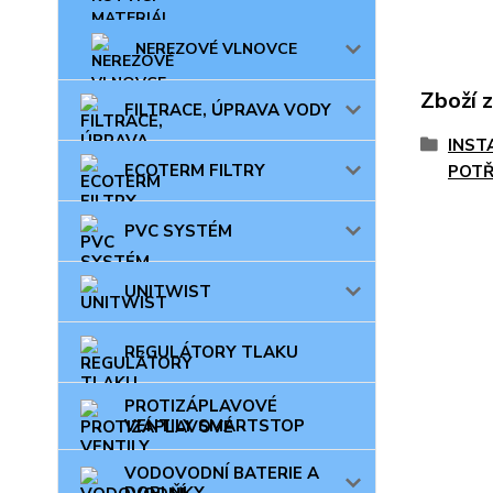
NEREZOVÉ VLNOVCE
Zboží 
FILTRACE, ÚPRAVA VODY
INST
ECOTERM FILTRY
POTŘ
PVC SYSTÉM
UNITWIST
REGULÁTORY TLAKU
PROTIZÁPLAVOVÉ
VENTILY SMARTSTOP
VODOVODNÍ BATERIE A