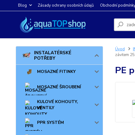
Blog
Zásady ochrany osobních údajů
Obchodní podmínk
Úvod
INSTALATÉRSKÉ
závitem 25
POTŘEBY
PE p
MOSAZNÉ FITINKY
MOSAZNÉ ŠROUBENÍ
KULOVÉ KOHOUTY,
VENTILY
PPR SYSTÉM