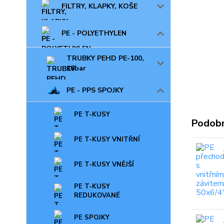
FILTRY, KLAPKY, KOŠE
PE - POLYETHYLEN
TRUBKY PEHD PE-100,
16bar
PE - PPS SPOJKY
PE T-KUSY
Podobn
PE T-KUSY VNITŘNÍ
PE T-KUSY VNĚJŠÍ
PE T-KUSY
REDUKOVANÉ
PE SPOJKY