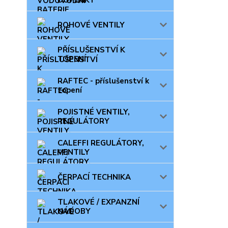
DOPLŇKY
ROHOVÉ VENTILY
PŘÍSLUŠENSTVÍ K
TOPENÍ
RAFTEC - příslušenství k
topení
POJISTNÉ VENTILY,
REGULÁTORY
CALEFFI REGULÁTORY,
VENTILY
ČERPACÍ TECHNIKA
TLAKOVÉ / EXPANZNÍ
NÁDOBY