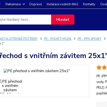
y
Reklamace
Doprava
Instalace vodních filtrů
Kontakty
Osob
Hledat
INSTALATÉRSKÉ POTŘEBY
PE - POLYETHYLEN
PE - PPS SPOJKY
x1"
řechod s vnitřním závitem 25x1
PE (PP
vody. 
PELD, 
pojišt