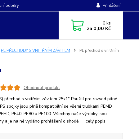
ní odběry
Přihlášení
0
ks
za
0,00 Kč
PE PŘECHODY S VNITŘNÍM ZÁVITEM
PE přechod s vnitřním
"
Ohodnotit produkt
S) přechod s vnitřním závitem 25x1" Použití pro rozvod pitné
PPS spojky jsou plně kompatibilní se všemi trubkami PEMD,
PEHD, PE40, PE80 a PE100. Všechny naše výrobky jsou
ěny a je na ně vydáno prohlášení o shodě.
celý popis