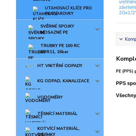
UTAHOVACÍ KLÍČE PRO
PE TVAROVKY
SVĚRNÉ SPOJKY
MOSAZNÉ PE
Kompl
TRUBKY PE 100 RC
SDR11, 16bar
Komple
HT VNITŘNÍ ODPADY
PE (PPS) 
KG ODPAD, KANALIZACE
PPS spoj
Všechny 
VODOMĚRY
TĚSNÍCÍ MATERIÁL
KOTVÍCÍ MATERIÁL,
OBJÍMKY