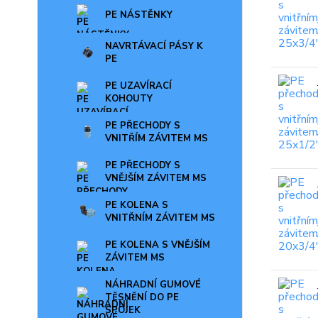
PE NÁSTĚNKY
NAVRTÁVACÍ PÁSY K
PE
PE UZAVÍRACÍ
KOHOUTY
PE PŘECHODY S
VNITŘÍM ZÁVITEM MS
PE PŘECHODY S
VNĚJŠÍM ZÁVITEM MS
PE KOLENA S
VNITŘNÍM ZÁVITEM MS
PE KOLENA S VNĚJŠÍM
ZÁVITEM MS
NÁHRADNÍ GUMOVÉ
TĚSNĚNÍ DO PE
SPOJEK