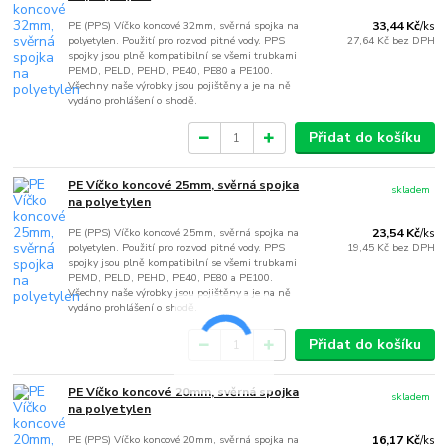
PE (PPS) Víčko koncové 32mm, svěrná spojka na
33,44 Kč
/
ks
polyetylen. Použití pro rozvod pitné vody. PPS
27,64 Kč
bez DPH
spojky jsou plně kompatibilní se všemi trubkami
PEMD, PELD, PEHD, PE40, PE80 a PE100.
Všechny naše výrobky jsou pojištěny a je na ně
vydáno prohlášení o shodě.
Přidat do košíku
PE Víčko koncové 25mm, svěrná spojka
skladem
na polyetylen
PE (PPS) Víčko koncové 25mm, svěrná spojka na
23,54 Kč
/
ks
polyetylen. Použití pro rozvod pitné vody. PPS
19,45 Kč
bez DPH
spojky jsou plně kompatibilní se všemi trubkami
PEMD, PELD, PEHD, PE40, PE80 a PE100.
Všechny naše výrobky jsou pojištěny a je na ně
vydáno prohlášení o shodě.
Přidat do košíku
PE Víčko koncové 20mm, svěrná spojka
skladem
na polyetylen
PE (PPS) Víčko koncové 20mm, svěrná spojka na
16,17 Kč
/
ks