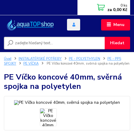
0
ks
za
0,00 Kč
Menu
Hledat
Úvod
INSTALATÉRSKÉ POTŘEBY
PE - POLYETHYLEN
PE - PPS
SPOJKY
PE VÍČKA
PE Víčko koncové 40mm, svěrná spojka na polyetylen
PE Víčko koncové 40mm, svěrná
spojka na polyetylen