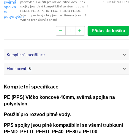
polyetylen. Použití pro rozvod pitné vody. PPS
13,36 Kč
bez DPH
spojky jsou plně kompatibilní se všemi trubkami
PEMD, PELD, PEHD, PE40, PE80 a PE100.
Všechny naše výrobky jsou pojištěny a je na ně
vydáno prohlášení o shodě.
Přidat do košíku
Kompletní specifikace
Hodnocení
5
Kompletní specifikace
PE (PPS)
Víčko koncové 40mm
, svěrná spojka na
polyetylen.
Použití pro rozvod pitné vody.
PPS spojky jsou plně kompatibilní se všemi trubkami
PEMD, PELD, PEHD, PE40, PE80 a PE100.