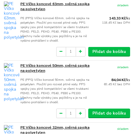
PE Víčko koncové 63mm, svěrná spojka
skladem
na polyetylen
PE (PPS) Víčko koncové 63mm, svěrná spojka na
143,33 Kč
/
ks
polyetylen. Použití pro rozvod pitné vody. PPS
118,45 Kč
bez DPH
spojky jsou plně kompatibilní se všemi trubkami
PEMD, PELD, PEHD, PE40, PE80 a PE100.
Všechny naše výrobky jsou pojištěny a je na ně
vydáno prohlášení o shodě.
Přidat do košíku
PE Víčko koncové 50mm, svěrná spojka
skladem
na polyetylen
PE (PPS) Víčko koncové 50mm, svěrná spojka na
84,04 Kč
/
ks
polyetylen. Použití pro rozvod pitné vody. PPS
69,45 Kč
bez DPH
spojky jsou plně kompatibilní se všemi trubkami
PEMD, PELD, PEHD, PE40, PE80 a PE100.
Všechny naše výrobky jsou pojištěny a je na ně
vydáno prohlášení o shodě.
Přidat do košíku
PE Víčko koncové 32mm, svěrná spojka
skladem
na polyetylen