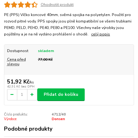
Ohodnotit produkt
PE (PPS) Víčko koncové 40mm, svěrná spojka na polyetylen. Použití pro
rozvod pitné vody. PPS spojky jsou plně kompatibilní se všemi trubkami
PEMD, PELD, PEHD, PE40, PE80 a PE100. Všechny naše výrobky jsou
pojištěny a je na ně vydáno prohlášení o shodě.
celý popis
Dostupnost
skladem
Cena před
77,00 Kč
slevou
51,92 Kč
/
ks
42,91 Kč
bez DPH
Přidat do košíku
Číslo produktu:
4712/40
Výrobce:
Donsen
Podobné produkty