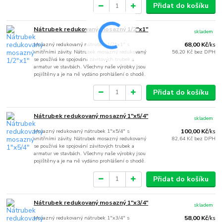
Přidat do košíku
Nátrubek redukovaný mosazný 1/2"x1"
skladem
Mosazný redukovaný nátrubek 1/2"x1" s
68,00 Kč
/
ks
vnitřními závity. Nátrubek mosazný redukovaný
56,20 Kč
bez DPH
se používá ke spojování závitových trubek a
armatur ve stavbách. Všechny naše výrobky jsou
pojištěny a je na ně vydáno prohlášení o shodě.
Přidat do košíku
Nátrubek redukovaný mosazný 1"x5/4"
skladem
Mosazný redukovaný nátrubek 1"x5/4" s
100,00 Kč
/
ks
vnitřními závity. Nátrubek mosazný redukovaný
82,64 Kč
bez DPH
se používá ke spojování závitových trubek a
armatur ve stavbách. Všechny naše výrobky jsou
pojištěny a je na ně vydáno prohlášení o shodě.
Přidat do košíku
Nátrubek redukovaný mosazný 1"x3/4"
skladem
Mosazný redukovaný nátrubek 1"x3/4" s
58,00 Kč
/
ks