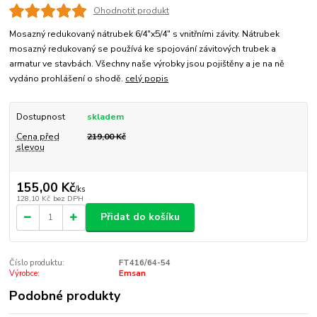
Ohodnotit produkt
Mosazný redukovaný nátrubek 6/4"x5/4" s vnitřními závity. Nátrubek
mosazný redukovaný se používá ke spojování závitových trubek a
armatur ve stavbách. Všechny naše výrobky jsou pojištěny a je na ně
vydáno prohlášení o shodě.
celý popis
Dostupnost
skladem
Cena před
219,00 Kč
slevou
155,00 Kč
/
ks
128,10 Kč
bez DPH
Přidat do košíku
Číslo produktu:
FT416/64-54
Výrobce:
Emsan
Podobné produkty