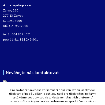
Aquatopshop s.r.o.
Záryby 260
277 13 Záryby
IČ: 19587996
DIČ: CZ19587996
tel. č.: 604 807 127
pevná linka: 311 249 901
Neváhejte nás kontaktovat
Pro základní funkčnost, zpříjemnění používání webu, analytické
Martin Kabíček
účely a v případě udělení souhlasu také pro účely cílení reklamy
8:00 - 16:00 hod.
využíváme soubory cookies. Nastavení vlastních preferencí
cookies můžete kdykoli upravit odkazem ve spodní části stránek.