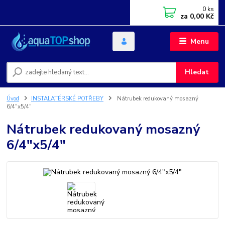
0
ks
za
0,00 Kč
Menu
Hledat
Úvod
INSTALATÉRSKÉ POTŘEBY
Nátrubek redukovaný mosazný
6/4"x5/4"
Nátrubek redukovaný mosazný
6/4"x5/4"