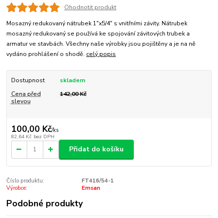
Ohodnotit produkt
Mosazný redukovaný nátrubek 1"x5/4" s vnitřními závity. Nátrubek
mosazný redukovaný se používá ke spojování závitových trubek a
armatur ve stavbách. Všechny naše výrobky jsou pojištěny a je na ně
vydáno prohlášení o shodě.
celý popis
Dostupnost
skladem
Cena před
142,00 Kč
slevou
100,00 Kč
/
ks
82,64 Kč
bez DPH
Přidat do košíku
Číslo produktu:
FT416/54-1
Výrobce:
Emsan
Podobné produkty