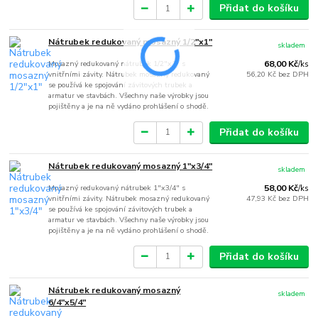
Přidat do košíku
Nátrubek redukovaný mosazný 1/2"x1"
skladem
Mosazný redukovaný nátrubek 1/2"x1" s
68,00 Kč
/
ks
vnitřními závity. Nátrubek mosazný redukovaný
56,20 Kč
bez DPH
se používá ke spojování závitových trubek a
armatur ve stavbách. Všechny naše výrobky jsou
pojištěny a je na ně vydáno prohlášení o shodě.
Přidat do košíku
Nátrubek redukovaný mosazný 1"x3/4"
skladem
Mosazný redukovaný nátrubek 1"x3/4" s
58,00 Kč
/
ks
vnitřními závity. Nátrubek mosazný redukovaný
47,93 Kč
bez DPH
se používá ke spojování závitových trubek a
armatur ve stavbách. Všechny naše výrobky jsou
pojištěny a je na ně vydáno prohlášení o shodě.
Přidat do košíku
Nátrubek redukovaný mosazný
skladem
6/4"x5/4"