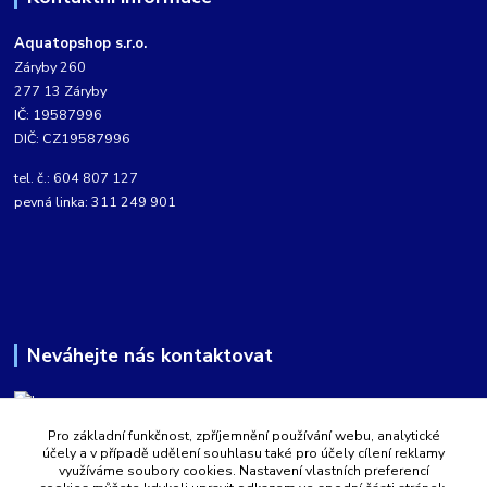
Aquatopshop s.r.o.
Záryby 260
277 13 Záryby
IČ: 19587996
DIČ: CZ19587996
tel. č.: 604 807 127
pevná linka: 311 249 901
Neváhejte nás kontaktovat
Pro základní funkčnost, zpříjemnění používání webu, analytické
Martin Kabíček
účely a v případě udělení souhlasu také pro účely cílení reklamy
8:00 - 16:00 hod.
využíváme soubory cookies. Nastavení vlastních preferencí