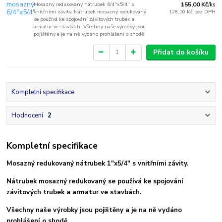
Mosazný redukovaný nátrubek 6/4"x5/4" s
155,00 Kč
/
ks
vnitřními závity. Nátrubek mosazný redukovaný
128,10 Kč
bez DPH
se používá ke spojování závitových trubek a
armatur ve stavbách. Všechny naše výrobky jsou
pojištěny a je na ně vydáno prohlášení o shodě.
Přidat do košíku
Kompletní specifikace
Hodnocení
2
Kompletní specifikace
Mosazný redukovaný nátrubek 1"x5/4" s vnitřními závity.
Nátrubek mosazný redukovaný se používá ke spojování
závitových trubek a armatur ve stavbách.
Všechny naše výrobky jsou pojištěny a je na ně vydáno
prohlášení o shodě.