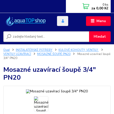
0
ks
za
0,00 Kč
Menu
Hledat
Úvod
INSTALATÉRSKÉ POTŘEBY
KULOVÉ KOHOUTY, VENTILY
VENTILY UZAVÍRACÍ
MOSAZNÉ ŠOUPĚ PN20
Mosazné uzavírací šoupě
3/4" PN20
Mosazné uzavírací šoupě 3/4"
PN20