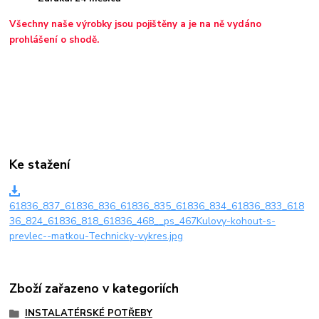
Všechny naše výrobky jsou pojištěny a je na ně vydáno
prohlášení o shodě.
Ke stažení
61836_837_61836_836_61836_835_61836_834_61836_833_618
36_824_61836_818_61836_468__ps_467Kulovy-kohout-s-
prevlec--matkou-Technicky-vykres.jpg
Zboží zařazeno v kategoriích
INSTALATÉRSKÉ POTŘEBY