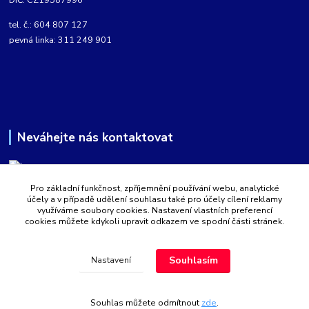
tel. č.: 604 807 127
pevná linka: 311 249 901
Neváhejte nás kontaktovat
Pro základní funkčnost, zpříjemnění používání webu, analytické
Martin Kabíček
účely a v případě udělení souhlasu také pro účely cílení reklamy
8:00 - 16:00 hod.
využíváme soubory cookies. Nastavení vlastních preferencí
cookies můžete kdykoli upravit odkazem ve spodní části stránek.
obchod@aquatopshop.cz
Souhlasím
Nastavení
Souhlas můžete odmítnout
zde
.