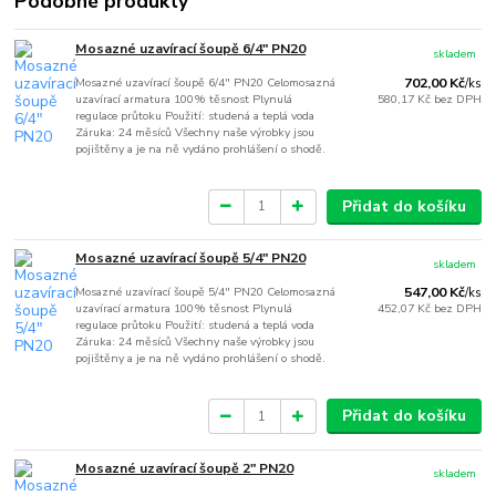
Podobné produkty
Mosazné uzavírací šoupě 6/4" PN20
skladem
Mosazné uzavírací šoupě 6/4" PN20 Celomosazná
702,00 Kč
/
ks
uzavírací armatura 100% těsnost Plynulá
580,17 Kč
bez DPH
regulace průtoku Použití: studená a teplá voda
Záruka: 24 měsíců Všechny naše výrobky jsou
pojištěny a je na ně vydáno prohlášení o shodě.
Přidat do košíku
Mosazné uzavírací šoupě 5/4" PN20
skladem
Mosazné uzavírací šoupě 5/4" PN20 Celomosazná
547,00 Kč
/
ks
uzavírací armatura 100% těsnost Plynulá
452,07 Kč
bez DPH
regulace průtoku Použití: studená a teplá voda
Záruka: 24 měsíců Všechny naše výrobky jsou
pojištěny a je na ně vydáno prohlášení o shodě.
Přidat do košíku
Mosazné uzavírací šoupě 2" PN20
skladem