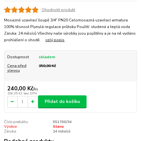
Ohodnotit produkt
Mosazné uzavírací šoupě 3/4" PN20 Celomosazná uzavírací armatura
100% těsnost Plynulá regulace průtoku Použití: studená a teplá voda
Záruka: 24 měsíců Všechny naše výrobky jsou pojištěny a je na ně vydáno
prohlášení o shodě.
celý popis
Dostupnost
skladem
Cena před
350,00 Kč
slevou
240,00 Kč
/
ks
198,35 Kč
bez DPH
Přidat do košíku
Číslo produktu:
551700/34
Výrobce:
Steno
Záruka:
24 měsíců