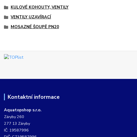
KULOVÉ KOHOUTY, VENTILY
VENTILY UZAVÍRACÍ
MOSAZNÉ ŠOUPĚ PN20
Kontaktní informace
Aquatopshop s.r.o.
Záryby 260
277 13 Záryby
IČ: 19587996
DIČ: CZ19587996