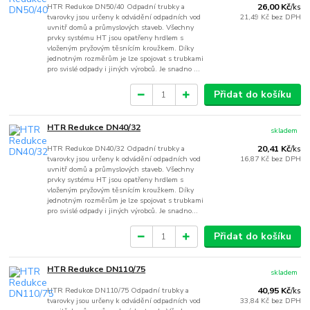
HTR Redukce DN50/40 Odpadní trubky a
26,00 Kč
/
ks
tvarovky jsou určeny k odvádění odpadních vod
21,49 Kč
bez DPH
uvnitř domů a průmyslových staveb. Všechny
prvky systému HT jsou opatřeny hrdlem s
vloženým pryžovým těsnícím kroužkem. Díky
jednotným rozměrům je lze spojovat s trubkami
pro svislé odpady i jiných výrobců. Je snadno ...
Přidat do košíku
HTR Redukce DN40/32
skladem
HTR Redukce DN40/32 Odpadní trubky a
20,41 Kč
/
ks
tvarovky jsou určeny k odvádění odpadních vod
16,87 Kč
bez DPH
uvnitř domů a průmyslových staveb. Všechny
prvky systému HT jsou opatřeny hrdlem s
vloženým pryžovým těsnícím kroužkem. Díky
jednotným rozměrům je lze spojovat s trubkami
pro svislé odpady i jiných výrobců. Je snadno...
Přidat do košíku
HTR Redukce DN110/75
skladem
HTR Redukce DN110/75 Odpadní trubky a
40,95 Kč
/
ks
tvarovky jsou určeny k odvádění odpadních vod
33,84 Kč
bez DPH