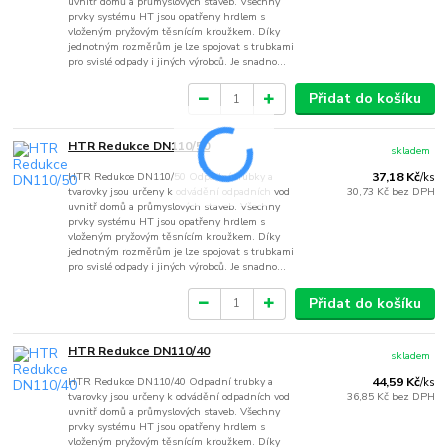
uvnitř domů a průmyslových staveb. Všechny
prvky systému HT jsou opatřeny hrdlem s
vloženým pryžovým těsnícím kroužkem. Díky
jednotným rozměrům je lze spojovat s trubkami
pro svislé odpady i jiných výrobců. Je snadno...
Přidat do košíku
HTR Redukce DN110/50
skladem
HTR Redukce DN110/50 Odpadní trubky a
37,18 Kč
/
ks
tvarovky jsou určeny k odvádění odpadních vod
30,73 Kč
bez DPH
uvnitř domů a průmyslových staveb. Všechny
prvky systému HT jsou opatřeny hrdlem s
vloženým pryžovým těsnícím kroužkem. Díky
jednotným rozměrům je lze spojovat s trubkami
pro svislé odpady i jiných výrobců. Je snadno...
Přidat do košíku
HTR Redukce DN110/40
skladem
HTR Redukce DN110/40 Odpadní trubky a
44,59 Kč
/
ks
tvarovky jsou určeny k odvádění odpadních vod
36,85 Kč
bez DPH
uvnitř domů a průmyslových staveb. Všechny
prvky systému HT jsou opatřeny hrdlem s
vloženým pryžovým těsnícím kroužkem. Díky