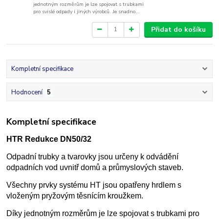
jednotným rozměrům je lze spojovat s trubkami
pro svislé odpady i jiných výrobců. Je snadno...
Přidat do košíku
Kompletní specifikace
Hodnocení
5
Kompletní specifikace
HTR Redukce DN50/32
Odpadní trubky a tvarovky jsou určeny k odvádění
odpadních vod uvnitř domů a průmyslových staveb.
Všechny prvky systému HT jsou opatřeny hrdlem s
vloženým pryžovým těsnícím kroužkem.
Díky jednotným rozměrům je lze spojovat s trubkami pro