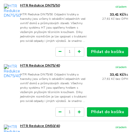
HTR Redukce DN75/50
skladem
HTR Redukce DN75/50 Odpadní trubky a
33,41 Kč
/
ks
tvarovky jsou určeny k odvádění odpadních vod
27,61 Kč
bez DPH
uvnitř domů a průmyslových staveb. Všechny
prvky systému HT jsou opatřeny hrdlem s
vloženým pryžovým těsnícím kroužkem. Díky
jednotným rozměrům je lze spojovat s trubkami
pro svislé odpady i jiných výrobců. Je snadno ...
Přidat do košíku
HTR Redukce DN75/40
skladem
HTR Redukce DN75/40 Odpadní trubky a
33,41 Kč
/
ks
tvarovky jsou určeny k odvádění odpadních vod
27,61 Kč
bez DPH
uvnitř domů a průmyslových staveb. Všechny
prvky systému HT jsou opatřeny hrdlem s
vloženým pryžovým těsnícím kroužkem. Díky
jednotným rozměrům je lze spojovat s trubkami
pro svislé odpady i jiných výrobců. Je snadno ...
Přidat do košíku
HTR Redukce DN50/40
skladem