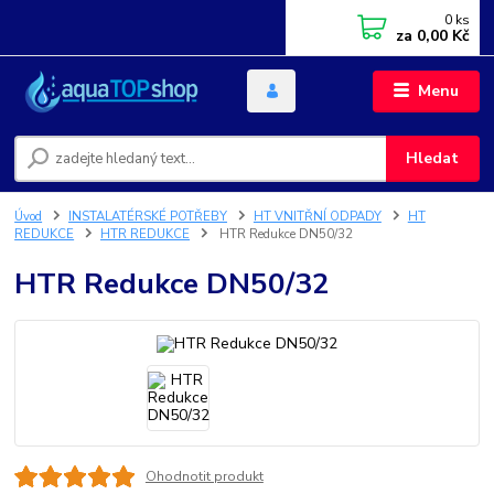
0
ks
za
0,00 Kč
Menu
Hledat
Úvod
INSTALATÉRSKÉ POTŘEBY
HT VNITŘNÍ ODPADY
HT
REDUKCE
HTR REDUKCE
HTR Redukce DN50/32
HTR Redukce DN50/32
Ohodnotit produkt