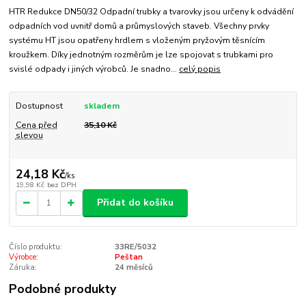
HTR Redukce DN50/32 Odpadní trubky a tvarovky jsou určeny k odvádění
odpadních vod uvnitř domů a průmyslových staveb. Všechny prvky
systému HT jsou opatřeny hrdlem s vloženým pryžovým těsnícím
kroužkem. Díky jednotným rozměrům je lze spojovat s trubkami pro
svislé odpady i jiných výrobců. Je snadno...
celý popis
Dostupnost
skladem
Cena před
35,10 Kč
slevou
24,18 Kč
/
ks
19,98 Kč
bez DPH
Přidat do košíku
Číslo produktu:
33RE/5032
Výrobce:
Peštan
Záruka:
24 měsíců
Podobné produkty