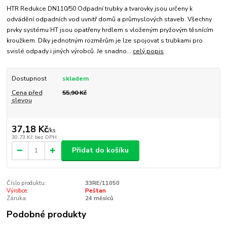
HTR Redukce DN110/50 Odpadní trubky a tvarovky jsou určeny k
odvádění odpadních vod uvnitř domů a průmyslových staveb. Všechny
prvky systému HT jsou opatřeny hrdlem s vloženým pryžovým těsnícím
kroužkem. Díky jednotným rozměrům je lze spojovat s trubkami pro
svislé odpady i jiných výrobců. Je snadno...
celý popis
Dostupnost
skladem
Cena před
55,90 Kč
slevou
37,18 Kč
/
ks
30,73 Kč
bez DPH
Přidat do košíku
Číslo produktu:
33RE/11050
Výrobce:
Peštan
Záruka:
24 měsíců
Podobné produkty