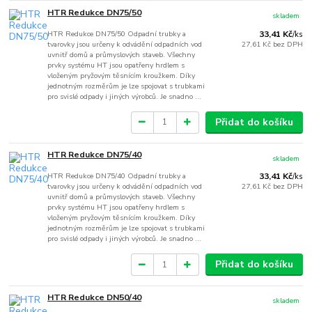
HTR Redukce DN75/50
skladem
HTR Redukce DN75/50 Odpadní trubky a
33,41 Kč
/
ks
tvarovky jsou určeny k odvádění odpadních vod
27,61 Kč
bez DPH
uvnitř domů a průmyslových staveb. Všechny
prvky systému HT jsou opatřeny hrdlem s
vloženým pryžovým těsnícím kroužkem. Díky
jednotným rozměrům je lze spojovat s trubkami
pro svislé odpady i jiných výrobců. Je snadno ...
Přidat do košíku
HTR Redukce DN75/40
skladem
HTR Redukce DN75/40 Odpadní trubky a
33,41 Kč
/
ks
tvarovky jsou určeny k odvádění odpadních vod
27,61 Kč
bez DPH
uvnitř domů a průmyslových staveb. Všechny
prvky systému HT jsou opatřeny hrdlem s
vloženým pryžovým těsnícím kroužkem. Díky
jednotným rozměrům je lze spojovat s trubkami
pro svislé odpady i jiných výrobců. Je snadno ...
Přidat do košíku
HTR Redukce DN50/40
skladem