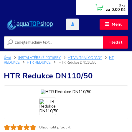
0
ks
za
0,00 Kč
Menu
Hledat
Úvod
INSTALATÉRSKÉ POTŘEBY
HT VNITŘNÍ ODPADY
HT
REDUKCE
HTR REDUKCE
HTR Redukce DN110/50
HTR Redukce DN110/50
Ohodnotit produkt