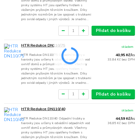
uvnitř domů a průmyslových staveb. Všechny
prvky systému HT jsou opatřeny hrdlem s
vloženým pryžovým těsnícím kroužkem. Díky
jednotným rozměrům je lze spojovat s trubkami
pro svislé odpady i jiných výrobců. Je snadno...
Přidat do košíku
HTR Redukce DN110/75
skladem
HTR Redukce DN110/75 Odpadní trubky a
40,95 Kč
/
ks
tvarovky jsou určeny k odvádění odpadních vod
33,84 Kč
bez DPH
uvnitř domů a průmyslových staveb. Všechny
prvky systému HT jsou opatřeny hrdlem s
vloženým pryžovým těsnícím kroužkem. Díky
jednotným rozměrům je lze spojovat s trubkami
pro svislé odpady i jiných výrobců. Je snadno...
Přidat do košíku
HTR Redukce DN110/40
skladem
HTR Redukce DN110/40 Odpadní trubky a
44,59 Kč
/
ks
tvarovky jsou určeny k odvádění odpadních vod
36,85 Kč
bez DPH
uvnitř domů a průmyslových staveb. Všechny
prvky systému HT jsou opatřeny hrdlem s
vloženým pryžovým těsnícím kroužkem. Díky