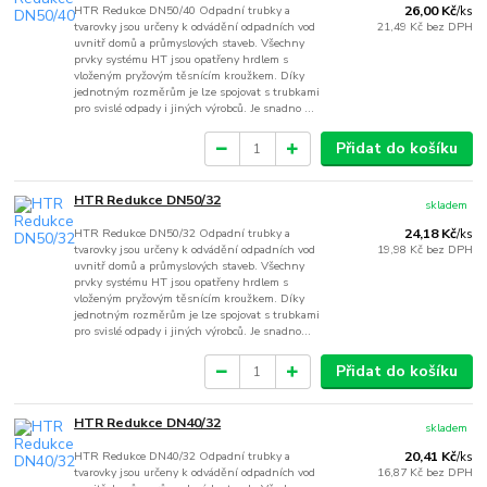
HTR Redukce DN50/40 Odpadní trubky a
26,00 Kč
/
ks
tvarovky jsou určeny k odvádění odpadních vod
21,49 Kč
bez DPH
uvnitř domů a průmyslových staveb. Všechny
prvky systému HT jsou opatřeny hrdlem s
vloženým pryžovým těsnícím kroužkem. Díky
jednotným rozměrům je lze spojovat s trubkami
pro svislé odpady i jiných výrobců. Je snadno ...
Přidat do košíku
HTR Redukce DN50/32
skladem
HTR Redukce DN50/32 Odpadní trubky a
24,18 Kč
/
ks
tvarovky jsou určeny k odvádění odpadních vod
19,98 Kč
bez DPH
uvnitř domů a průmyslových staveb. Všechny
prvky systému HT jsou opatřeny hrdlem s
vloženým pryžovým těsnícím kroužkem. Díky
jednotným rozměrům je lze spojovat s trubkami
pro svislé odpady i jiných výrobců. Je snadno...
Přidat do košíku
HTR Redukce DN40/32
skladem
HTR Redukce DN40/32 Odpadní trubky a
20,41 Kč
/
ks
tvarovky jsou určeny k odvádění odpadních vod
16,87 Kč
bez DPH