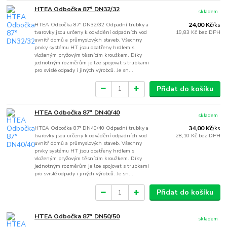
HTEA Odbočka 87° DN32/32
skladem
HTEA Odbočka 87° DN32/32 Odpadní trubky a
24,00 Kč
/
ks
tvarovky jsou určeny k odvádění odpadních vod
19,83 Kč
bez DPH
uvnitř domů a průmyslových staveb. Všechny
prvky systému HT jsou opatřeny hrdlem s
vloženým pryžovým těsnícím kroužkem. Díky
jednotným rozměrům je lze spojovat s trubkami
pro svislé odpady i jiných výrobců. Je sn...
Přidat do košíku
HTEA Odbočka 87° DN40/40
skladem
HTEA Odbočka 87° DN40/40 Odpadní trubky a
34,00 Kč
/
ks
tvarovky jsou určeny k odvádění odpadních vod
28,10 Kč
bez DPH
uvnitř domů a průmyslových staveb. Všechny
prvky systému HT jsou opatřeny hrdlem s
vloženým pryžovým těsnícím kroužkem. Díky
jednotným rozměrům je lze spojovat s trubkami
pro svislé odpady i jiných výrobců. Je sn...
Přidat do košíku
HTEA Odbočka 87° DN50/50
skladem