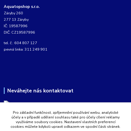
Aquatopshop s.r.o.
Záryby 260
277 13 Záryby
IČ: 19587996
DIČ: CZ19587996
tel. č.: 604 807 127
pevná linka: 311 249 901
Neváhejte nás kontaktovat
Pro základní funkčnost, zpříjemnění používání webu, analytické
Martin Kabíček
účely a v případě udělení souhlasu také pro účely cílení reklamy
8:00 - 16:00 hod.
využíváme soubory cookies. Nastavení vlastních preferencí
cookies můžete kdykoli upravit odkazem ve spodní části stránek.