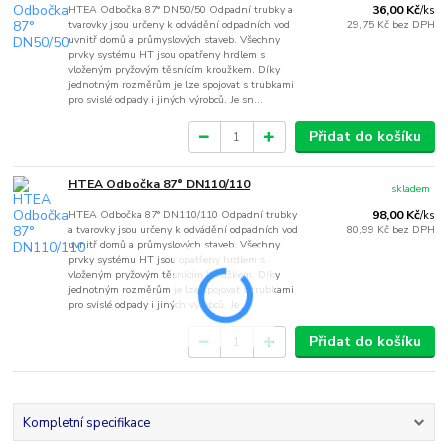
HTEA Odbočka 87° DN50/50 Odpadní trubky a
36,00 Kč
/
ks
tvarovky jsou určeny k odvádění odpadních vod
29,75 Kč
bez DPH
uvnitř domů a průmyslových staveb. Všechny
prvky systému HT jsou opatřeny hrdlem s
vloženým pryžovým těsnícím kroužkem. Díky
jednotným rozměrům je lze spojovat s trubkami
pro svislé odpady i jiných výrobců. Je sn...
Přidat do košíku
HTEA Odbočka 87° DN110/110
skladem
HTEA Odbočka 87° DN110/110 Odpadní trubky
98,00 Kč
/
ks
a tvarovky jsou určeny k odvádění odpadních vod
80,99 Kč
bez DPH
uvnitř domů a průmyslových staveb. Všechny
prvky systému HT jsou opatřeny hrdlem s
vloženým pryžovým těsnícím kroužkem. Díky
jednotným rozměrům je lze spojovat s trubkami
pro svislé odpady i jiných výrobců. Je ...
Přidat do košíku
Kompletní specifikace