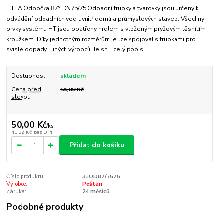
HTEA Odbočka 87° DN75/75 Odpadní trubky a tvarovky jsou určeny k
odvádění odpadních vod uvnitř domů a průmyslových staveb. Všechny
prvky systému HT jsou opatřeny hrdlem s vloženým pryžovým těsnícím
kroužkem. Díky jednotným rozměrům je lze spojovat s trubkami pro
svislé odpady i jiných výrobců. Je sn...
celý popis
Dostupnost
skladem
Cena před
56,00 Kč
slevou
50,00 Kč
/
ks
41,32 Kč
bez DPH
Přidat do košíku
Číslo produktu:
33OD87/7575
Výrobce:
Peštan
Záruka:
24 měsíců
Podobné produkty