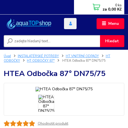
0
ks
za
0,00 Kč
Menu
Hledat
Úvod
INSTALATÉRSKÉ POTŘEBY
HT VNITŘNÍ ODPADY
HT
ODBOČKY
HT ODBOČKY 87°
HTEA Odbočka 87° DN75/75
HTEA Odbočka 87° DN75/75
Ohodnotit produkt