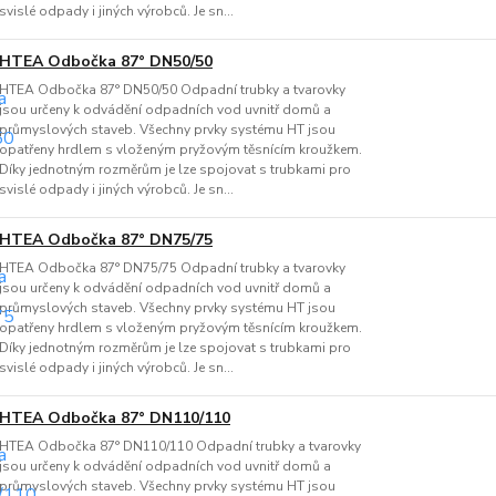
svislé odpady i jiných výrobců. Je sn...
HTEA Odbočka 87° DN50/50
HTEA Odbočka 87° DN50/50 Odpadní trubky a tvarovky
jsou určeny k odvádění odpadních vod uvnitř domů a
průmyslových staveb. Všechny prvky systému HT jsou
opatřeny hrdlem s vloženým pryžovým těsnícím kroužkem.
Díky jednotným rozměrům je lze spojovat s trubkami pro
svislé odpady i jiných výrobců. Je sn...
HTEA Odbočka 87° DN75/75
HTEA Odbočka 87° DN75/75 Odpadní trubky a tvarovky
jsou určeny k odvádění odpadních vod uvnitř domů a
průmyslových staveb. Všechny prvky systému HT jsou
opatřeny hrdlem s vloženým pryžovým těsnícím kroužkem.
Díky jednotným rozměrům je lze spojovat s trubkami pro
svislé odpady i jiných výrobců. Je sn...
HTEA Odbočka 87° DN110/110
HTEA Odbočka 87° DN110/110 Odpadní trubky a tvarovky
jsou určeny k odvádění odpadních vod uvnitř domů a
průmyslových staveb. Všechny prvky systému HT jsou