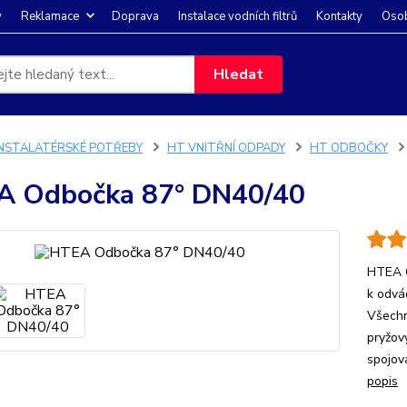
y
Reklamace
Doprava
Instalace vodních filtrů
Kontakty
Osob
Hledat
INSTALATÉRSKÉ POTŘEBY
HT VNITŘNÍ ODPADY
HT ODBOČKY
A Odbočka 87° DN40/40
HTEA O
k odvá
Všechn
pryžov
spojova
popis