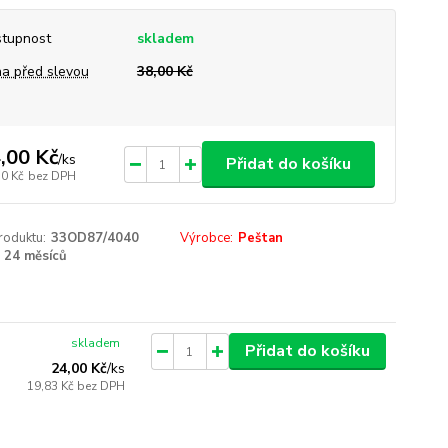
tupnost
skladem
a před slevou
38,00 Kč
,00 Kč
/
ks
Přidat do košíku
10 Kč
bez DPH
roduktu:
33OD87/4040
Výrobce:
Peštan
24 měsíců
skladem
Přidat do košíku
24,00 Kč
/
ks
19,83 Kč
bez DPH