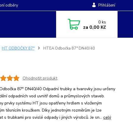
ní odběry
Přihlášení
0
ks
za
0,00 Kč
HT ODBOČKY 87°
HTEA Odbočka 87° DN40/40
Ohodnotit produkt
dbočka 87° DN40/40 Odpadní trubky a tvarovky jsou určeny
dění odpadních vod uvnitř domů a průmyslových staveb.
y prvky systému HT jsou opatřeny hrdlem s vloženým
ým těsnícím kroužkem. Díky jednotným rozměrům je lze
t s trubkami pro svislé odpady i jiných výrobců. Je sn...
celý