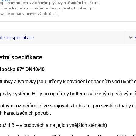
opatřeny hrdlem s vloženým pryžovým těsnícím kroužkem.
Díky jednotným rozměrům je lze spojovat s trubkami pro
svislé odpady i jiných výrobců. Je ...
etní specifikace
tní specifikace
bočka 87° DN40/40
trubky a tvarovky jsou určeny k odvádění odpadních vod uvnitř
prvky systému HT jsou opatřeny hrdlem s vloženým pryžovým t
otným rozměrům je lze spojovat s trubkami pro svislé odpady i 
ch kanalizačních potrubí.
oužití B – v budovách a na jejich vnějších stěnách)