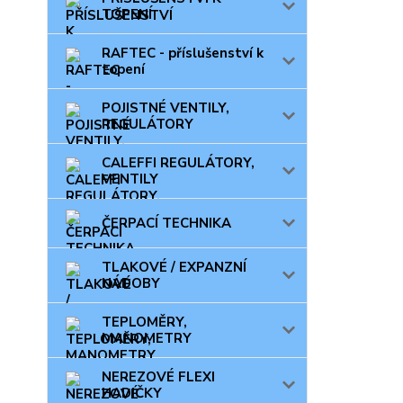
TOPENÍ
RAFTEC - příslušenství k
topení
POJISTNÉ VENTILY,
REGULÁTORY
CALEFFI REGULÁTORY,
VENTILY
ČERPACÍ TECHNIKA
TLAKOVÉ / EXPANZNÍ
NÁDOBY
TEPLOMĚRY,
MANOMETRY
NEREZOVÉ FLEXI
HADIČKY