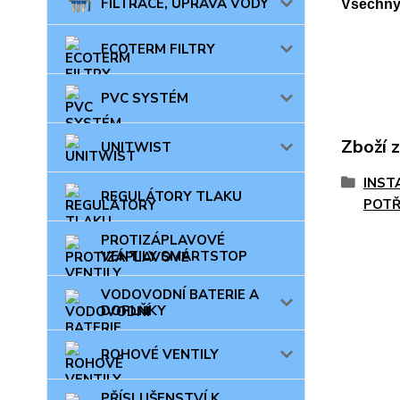
FILTRACE, ÚPRAVA VODY
Všechny 
ECOTERM FILTRY
PVC SYSTÉM
Zboží 
UNITWIST
INST
REGULÁTORY TLAKU
POTŘ
PROTIZÁPLAVOVÉ
VENTILY SMARTSTOP
VODOVODNÍ BATERIE A
DOPLŇKY
ROHOVÉ VENTILY
PŘÍSLUŠENSTVÍ K