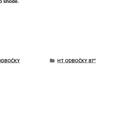
o shodě.
ODBOČKY
HT ODBOČKY 87°