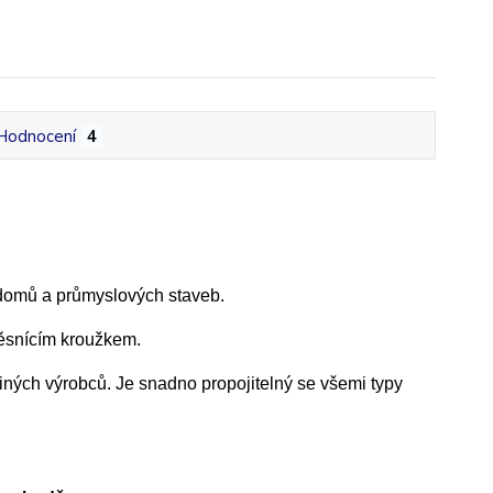
Hodnocení
4
 domů a průmyslových staveb.
ěsnícím kroužkem.
jiných výrobců. Je snadno propojitelný se všemi typy