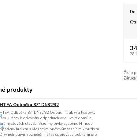
Dos
Cen
34
28,
Číslo p
Záruka:
é produkty
HTEA Odbočka 87° DN32/32
HTEA Odbočka 87° DN32/32 Odpadní trubky a tvarovky
jsou určeny k odvádění odpadních vod uvnitř domů a
průmyslových staveb. Všechny prvky systému HT jsou
opatřeny hrdlem s vloženým pryžovým těsnícím kroužkem.
Díky jednotným rozměrům je lze spojovat s trubkami pro