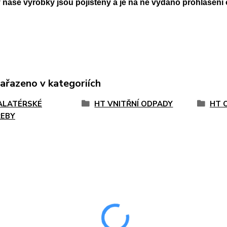
naše výrobky jsou pojištěny a je na ně vydáno prohlášení 
zařazeno v kategoriích
ALATÉRSKÉ
HT VNITŘNÍ ODPADY
HT 
EBY