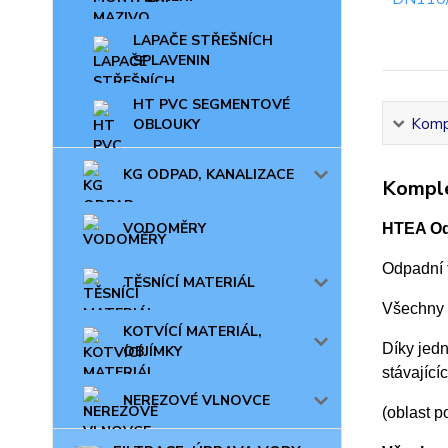
LAPAČE STŘEŠNÍCH
SPLAVENIN
HT PVC SEGMENTOVÉ
Kompl
OBLOUKY
KG ODPAD, KANALIZACE
Komple
VODOMĚRY
HTEA Od
Odpadní 
TĚSNÍCÍ MATERIÁL
Všechny 
KOTVÍCÍ MATERIÁL,
Díky jedn
OBJÍMKY
stávající
NEREZOVÉ VLNOVCE
(oblast p