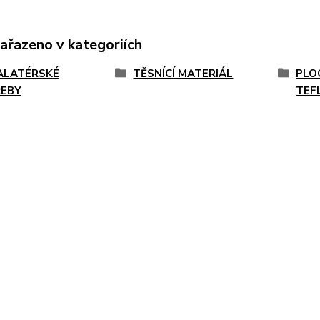
zařazeno v kategoriích
ALATÉRSKÉ
TĚSNÍCÍ MATERIÁL
PLO
EBY
TEF