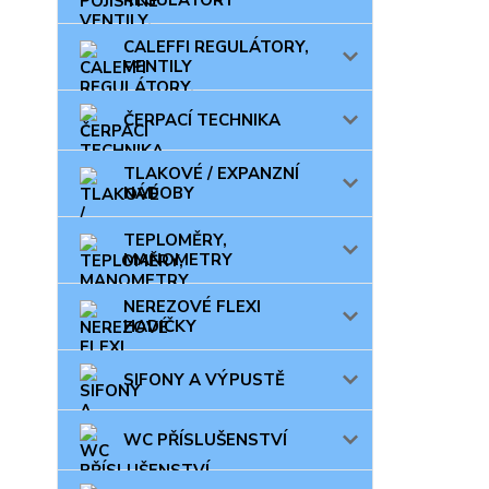
CALEFFI REGULÁTORY,
VENTILY
ČERPACÍ TECHNIKA
TLAKOVÉ / EXPANZNÍ
NÁDOBY
TEPLOMĚRY,
MANOMETRY
NEREZOVÉ FLEXI
HADIČKY
SIFONY A VÝPUSTĚ
WC PŘÍSLUŠENSTVÍ