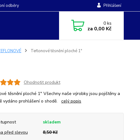
ní odběry
Přihlášení
0
ks
za
0,00 Kč
TEFLONOVÉ
Teflonové těsnění ploché 1"
Ohodnotit produkt
ové těsnění ploché 1" Všechny naše výrobky jsou pojištěny a
ně vydáno prohlášení o shodě.
celý popis
tupnost
skladem
a před slevou
8,50 Kč