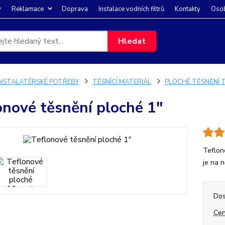
y
Reklamace
Doprava
Instalace vodních filtrů
Kontakty
Osob
Hledat
INSTALATÉRSKÉ POTŘEBY
TĚSNÍCÍ MATERIÁL
PLOCHÉ TĚSNĚNÍ 
onové těsnění ploché 1"
Teflon
je na 
Dos
Cen