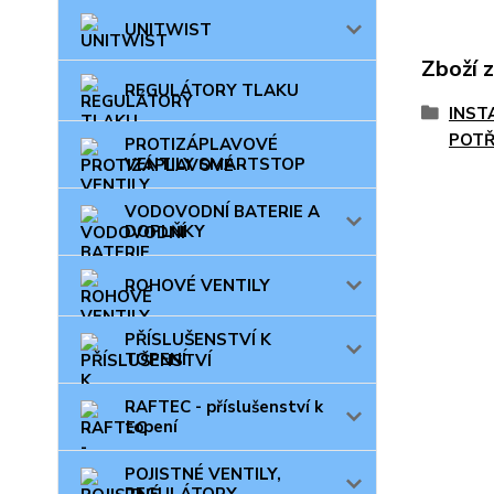
UNITWIST
Zboží 
REGULÁTORY TLAKU
INST
POTŘ
PROTIZÁPLAVOVÉ
VENTILY SMARTSTOP
VODOVODNÍ BATERIE A
DOPLŇKY
ROHOVÉ VENTILY
PŘÍSLUŠENSTVÍ K
TOPENÍ
RAFTEC - příslušenství k
topení
POJISTNÉ VENTILY,
REGULÁTORY