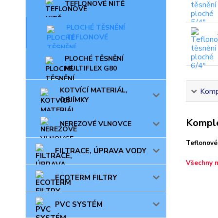
TEFLONOVÉ NITĚ
PLOCHÉ TĚSNĚNÍ
TEFLONOVÉ
PLOCHÉ TĚSNĚNÍ
MULTIFLEX G80
KOTVÍCÍ MATERIÁL,
Kompl
OBJÍMKY
Komple
NEREZOVÉ VLNOVCE
Teflonové
FILTRACE, ÚPRAVA VODY
Všechny n
ECOTERM FILTRY
PVC SYSTÉM