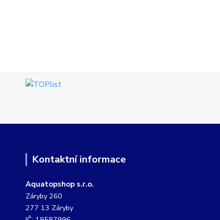
Kontaktní informace
Aquatopshop s.r.o.
Záryby 260
277 13 Záryby
IČ: 19587996