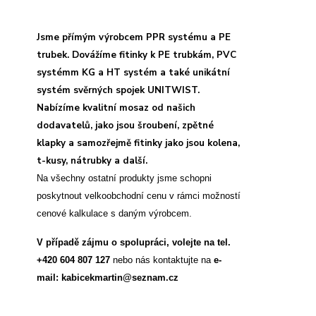
Jsme přímým výrobcem PPR systému a PE
trubek. Dovážíme fitinky k PE trubkám, PVC
systémm KG a HT systém a také unikátní
systém svěrných spojek UNITWIST.
Nabízíme kvalitní mosaz od našich
dodavatelů, jako jsou šroubení, zpětné
klapky a samozřejmě fitinky jako jsou kolena,
t-kusy, nátrubky a další.
Na všechny ostatní produkty jsme schopni
poskytnout velkoobchodní cenu v rámci možností
cenové kalkulace s daným výrobcem.
V případě zájmu o spolupráci, volejte na tel.
+420 604 807 127
nebo nás kontaktujte na
e-
mail: kabicekmartin@seznam.cz