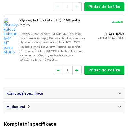
Přidat do košíku
Plynový kulový kohout 6/4" MF páka
skladem
MOP5
Plynový kulový kohout FM 6/4" MOP5 s pákou
894,00 Kč
/
ks
(závit: vnitřní/vnější) Kulový kohout s pákou pro
738,84 Kč
bez DPH
plynové rozvody, provozní teplota -5°C - 60°C.
Použití: plynná paliva první, druhé, nebo třetí
třídy podle ČSN EN 437/1996. Materiál tělesa a
koule: mosaz Všechny naše výrobky jsou
pojištěny a je na ně vydán...
Přidat do košíku
Kompletní specifikace
Hodnocení
0
Kompletní specifikace