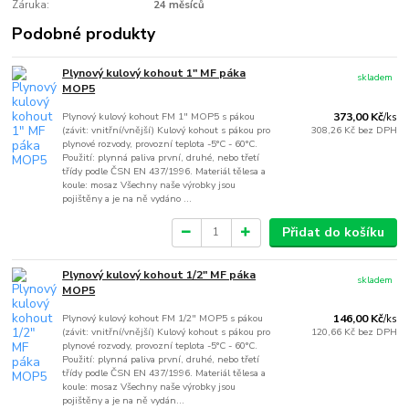
Záruka:
24 měsíců
Podobné produkty
Plynový kulový kohout 1" MF páka
skladem
MOP5
Plynový kulový kohout FM 1" MOP5 s pákou
373,00 Kč
/
ks
(závit: vnitřní/vnější) Kulový kohout s pákou pro
308,26 Kč
bez DPH
plynové rozvody, provozní teplota -5°C - 60°C.
Použití: plynná paliva první, druhé, nebo třetí
třídy podle ČSN EN 437/1996. Materiál tělesa a
koule: mosaz Všechny naše výrobky jsou
pojištěny a je na ně vydáno ...
Přidat do košíku
Plynový kulový kohout 1/2" MF páka
skladem
MOP5
Plynový kulový kohout FM 1/2" MOP5 s pákou
146,00 Kč
/
ks
(závit: vnitřní/vnější) Kulový kohout s pákou pro
120,66 Kč
bez DPH
plynové rozvody, provozní teplota -5°C - 60°C.
Použití: plynná paliva první, druhé, nebo třetí
třídy podle ČSN EN 437/1996. Materiál tělesa a
koule: mosaz Všechny naše výrobky jsou
pojištěny a je na ně vydán...