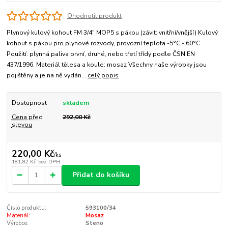
Ohodnotit produkt
Plynový kulový kohout FM 3/4" MOP5 s pákou (závit: vnitřní/vnější) Kulový
kohout s pákou pro plynové rozvody, provozní teplota -5°C - 60°C.
Použití: plynná paliva první, druhé, nebo třetí třídy podle ČSN EN
437/1996. Materiál tělesa a koule: mosaz Všechny naše výrobky jsou
pojištěny a je na ně vydán...
celý popis
Dostupnost
skladem
Cena před
292,00 Kč
slevou
220,00 Kč
/
ks
181,82 Kč
bez DPH
Přidat do košíku
Číslo produktu:
593100/34
Materiál:
Mosaz
Výrobce:
Steno