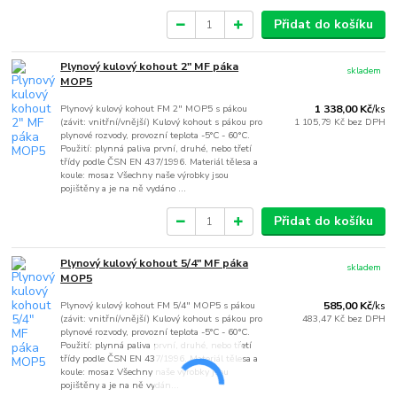
Přidat do košíku
Plynový kulový kohout 2" MF páka
skladem
MOP5
Plynový kulový kohout FM 2" MOP5 s pákou
1 338,00 Kč
/
ks
(závit: vnitřní/vnější) Kulový kohout s pákou pro
1 105,79 Kč
bez DPH
plynové rozvody, provozní teplota -5°C - 60°C.
Použití: plynná paliva první, druhé, nebo třetí
třídy podle ČSN EN 437/1996. Materiál tělesa a
koule: mosaz Všechny naše výrobky jsou
pojištěny a je na ně vydáno ...
Přidat do košíku
Plynový kulový kohout 5/4" MF páka
skladem
MOP5
Plynový kulový kohout FM 5/4" MOP5 s pákou
585,00 Kč
/
ks
(závit: vnitřní/vnější) Kulový kohout s pákou pro
483,47 Kč
bez DPH
plynové rozvody, provozní teplota -5°C - 60°C.
Použití: plynná paliva první, druhé, nebo třetí
třídy podle ČSN EN 437/1996. Materiál tělesa a
koule: mosaz Všechny naše výrobky jsou
pojištěny a je na ně vydán...