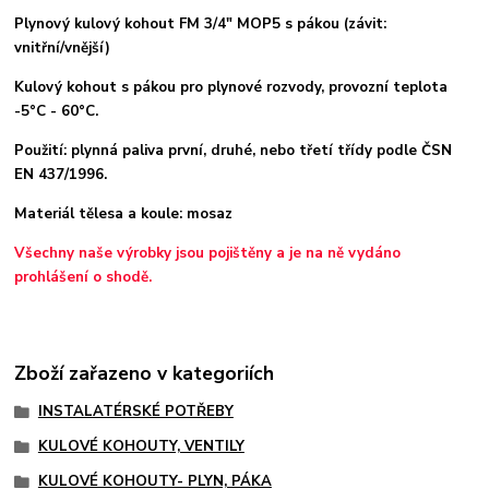
Plynový kulový kohout FM 3/4" MOP5 s pákou (závit:
vnitřní/vnější)
Kulový kohout s pákou pro plynové rozvody, provozní teplota
-5°C - 60°C.
Použití: plynná paliva první, druhé, nebo třetí třídy podle ČSN
EN 437/1996.
Materiál tělesa a koule: mosaz
Všechny naše výrobky jsou pojištěny a je na ně vydáno
prohlášení o shodě.
Zboží zařazeno v kategoriích
INSTALATÉRSKÉ POTŘEBY
KULOVÉ KOHOUTY, VENTILY
KULOVÉ KOHOUTY- PLYN, PÁKA