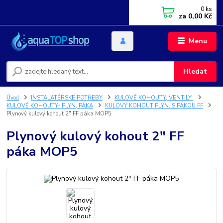
0
ks
za
0,00 Kč
Menu
Hledat
Úvod
INSTALATÉRSKÉ POTŘEBY
KULOVÉ KOHOUTY, VENTILY
KULOVÉ KOHOUTY- PLYN, PÁKA
KULOVÝ KOHOUT PLYN. S PÁKOU FF
Plynový kulový kohout 2" FF páka MOP5
Plynový kulový kohout 2" FF
páka MOP5