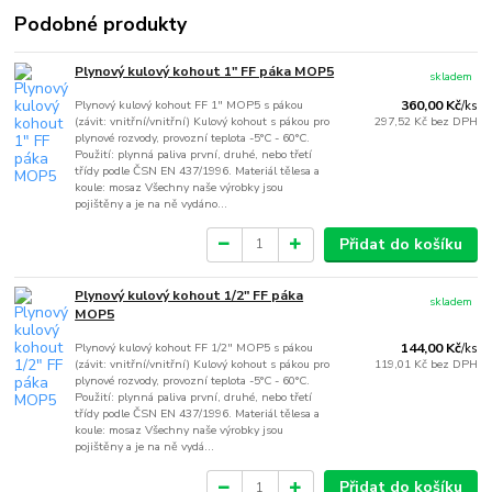
Podobné produkty
Plynový kulový kohout 1" FF páka MOP5
skladem
Plynový kulový kohout FF 1" MOP5 s pákou
360,00 Kč
/
ks
(závit: vnitřní/vnitřní) Kulový kohout s pákou pro
297,52 Kč
bez DPH
plynové rozvody, provozní teplota -5°C - 60°C.
Použití: plynná paliva první, druhé, nebo třetí
třídy podle ČSN EN 437/1996. Materiál tělesa a
koule: mosaz Všechny naše výrobky jsou
pojištěny a je na ně vydáno...
Přidat do košíku
Plynový kulový kohout 1/2" FF páka
skladem
MOP5
Plynový kulový kohout FF 1/2" MOP5 s pákou
144,00 Kč
/
ks
(závit: vnitřní/vnitřní) Kulový kohout s pákou pro
119,01 Kč
bez DPH
plynové rozvody, provozní teplota -5°C - 60°C.
Použití: plynná paliva první, druhé, nebo třetí
třídy podle ČSN EN 437/1996. Materiál tělesa a
koule: mosaz Všechny naše výrobky jsou
pojištěny a je na ně vydá...
Přidat do košíku