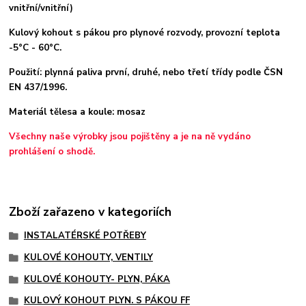
vnitřní/vnitřní)
Kulový kohout s pákou pro plynové rozvody, provozní teplota
-5°C - 60°C.
Použití: plynná paliva první, druhé, nebo třetí třídy podle ČSN
EN 437/1996.
Materiál tělesa a koule: mosaz
Všechny naše výrobky jsou pojištěny a je na ně vydáno
prohlášení o shodě.
Zboží zařazeno v kategoriích
INSTALATÉRSKÉ POTŘEBY
KULOVÉ KOHOUTY, VENTILY
KULOVÉ KOHOUTY- PLYN, PÁKA
KULOVÝ KOHOUT PLYN. S PÁKOU FF