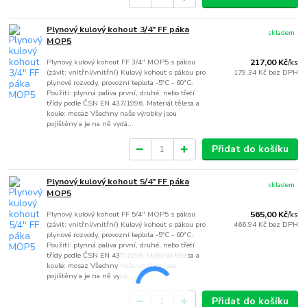
Plynový kulový kohout 3/4" FF páka
skladem
MOP5
Plynový kulový kohout FF 3/4" MOP5 s pákou
217,00 Kč
/
ks
(závit: vnitřní/vnitřní) Kulový kohout s pákou pro
179,34 Kč
bez DPH
plynové rozvody, provozní teplota -5°C - 60°C.
Použití: plynná paliva první, druhé, nebo třetí
třídy podle ČSN EN 437/1996. Materiál tělesa a
koule: mosaz Všechny naše výrobky jsou
pojištěny a je na ně vydá...
Přidat do košíku
Plynový kulový kohout 5/4" FF páka
skladem
MOP5
Plynový kulový kohout FF 5/4" MOP5 s pákou
565,00 Kč
/
ks
(závit: vnitřní/vnitřní) Kulový kohout s pákou pro
466,94 Kč
bez DPH
plynové rozvody, provozní teplota -5°C - 60°C.
Použití: plynná paliva první, druhé, nebo třetí
třídy podle ČSN EN 437/1996. Materiál tělesa a
koule: mosaz Všechny naše výrobky jsou
pojištěny a je na ně vydá...
Přidat do košíku