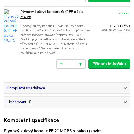
Plynový kulový kohout 6/4" FF páka
skladem
MOP5
Plynový kulový kohout FF 6/4" MOP5 s pákou
797,00 Kč
/
ks
(závit: vnitřní/vnitřní) Kulový kohout s pákou pro
658,68 Kč
bez DPH
plynové rozvody, provozní teplota -5°C - 60°C.
Použití: plynná paliva první, druhé, nebo třetí
třídy podle ČSN EN 437/1996. Materiál tělesa a
koule: mosaz Všechny naše výrobky jsou
pojištěny a je na ně vydá...
Přidat do košíku
Kompletní specifikace
Hodnocení
0
Kompletní specifikace
Plynový kulový kohout FF 2" MOP5 s pákou (závit: