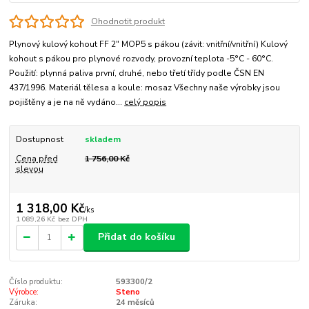
Ohodnotit produkt
Plynový kulový kohout FF 2" MOP5 s pákou (závit: vnitřní/vnitřní) Kulový
kohout s pákou pro plynové rozvody, provozní teplota -5°C - 60°C.
Použití: plynná paliva první, druhé, nebo třetí třídy podle ČSN EN
437/1996. Materiál tělesa a koule: mosaz Všechny naše výrobky jsou
pojištěny a je na ně vydáno...
celý popis
Dostupnost
skladem
Cena před
1 756,00 Kč
slevou
1 318,00 Kč
/
ks
1 089,26 Kč
bez DPH
Přidat do košíku
Číslo produktu:
593300/2
Výrobce:
Steno
Záruka:
24 měsíců