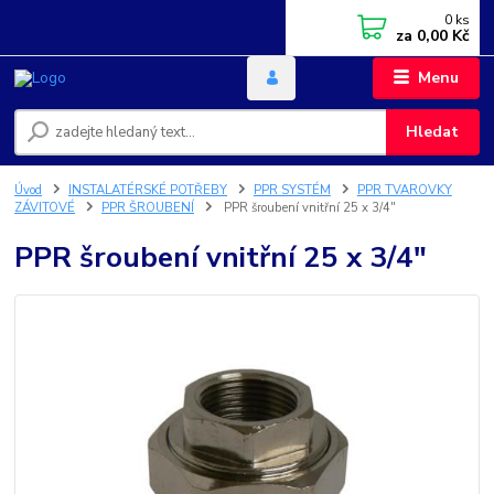
0
ks
za
0,00 Kč
Menu
Hledat
Úvod
INSTALATÉRSKÉ POTŘEBY
PPR SYSTÉM
PPR TVAROVKY
ZÁVITOVÉ
PPR ŠROUBENÍ
PPR šroubení vnitřní 25 x 3/4"
PPR šroubení vnitřní 25 x 3/4"