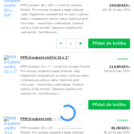
PPR šroubení 40 x 5/4" s vnitřním závitem
234,00 Kč
/
ks
Použití: Pro rozvody studené a teplé užitkové
193,39 Kč
bez DPH
vody. Hygienická nezávadnost ve styku s pitnou
vodou ( Atestace pro pitnou vodu) Odolnost proti
inkrustaci - nezarůstá a nekoroduje. Snadná,
rychlá a čistá montáž. Spojování polyfúzním
svařováním. Certifikovaný...
Přidat do košíku
PPR šroubení vnitřní 32 x 1"
skladem
PPR šroubení 32 x 1" s vnitřním závitem Použití:
114,90 Kč
/
ks
Pro rozvody studené a teplé užitkové vody.
94,96 Kč
bez DPH
Hygienická nezávadnost ve styku s pitnou vodou
( Atestace pro pitnou vodu) Odolnost proti
inkrustaci - nezarůstá a nekoroduje. Snadná,
rychlá a čistá montáž. Spojování polyfúzním
svařováním. Certifikovaný v...
Přidat do košíku
PPR šroubení vnitřní 20 x 1/2"
skladem
PPR šroubení 20 x 1/2" s vnitřním závitem
61,00 Kč
/
ks
Použití: Pro rozvody studené a teplé užitkové
50,41 Kč
bez DPH