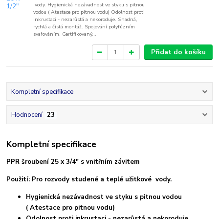
vody. Hygienická nezávadnost ve styku s pitnou
vodou ( Atestace pro pitnou vodu) Odolnost proti
inkrustaci - nezarůstá a nekoroduje. Snadná,
rychlá a čistá montáž. Spojování polyfúzním
svařováním. Certifikovaný...
Přidat do košíku
Kompletní specifikace
Hodnocení
23
Kompletní specifikace
PPR šroubení 25 x 3/4" s vnitřním závitem
Použití: Pro rozvody studené a teplé užitkové vody.
Hygienická nezávadnost ve styku s pitnou vodou
( Atestace pro pitnou vodu)
Odolnost proti inkrustaci - nezarůstá a nekoroduje.