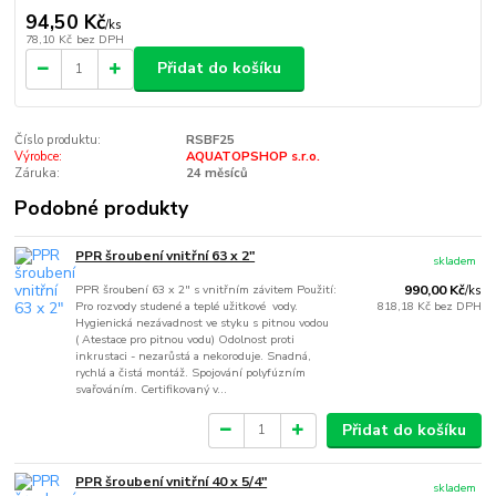
94,50 Kč
/
ks
78,10 Kč
bez DPH
Přidat do košíku
Číslo produktu:
RSBF25
Výrobce:
AQUATOPSHOP s.r.o.
Záruka:
24 měsíců
Podobné produkty
PPR šroubení vnitřní 63 x 2"
skladem
PPR šroubení 63 x 2" s vnitřním závitem Použití:
990,00 Kč
/
ks
Pro rozvody studené a teplé užitkové vody.
818,18 Kč
bez DPH
Hygienická nezávadnost ve styku s pitnou vodou
( Atestace pro pitnou vodu) Odolnost proti
inkrustaci - nezarůstá a nekoroduje. Snadná,
rychlá a čistá montáž. Spojování polyfúzním
svařováním. Certifikovaný v...
Přidat do košíku
PPR šroubení vnitřní 40 x 5/4"
skladem