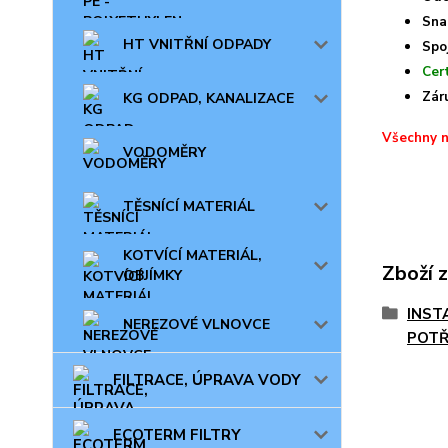
Sna
HT VNITŘNÍ ODPADY
Spo
Cer
Zár
KG ODPAD, KANALIZACE
Všechny n
VODOMĚRY
TĚSNÍCÍ MATERIÁL
KOTVÍCÍ MATERIÁL,
Zboží 
OBJÍMKY
INST
NEREZOVÉ VLNOVCE
POTŘ
FILTRACE, ÚPRAVA VODY
ECOTERM FILTRY