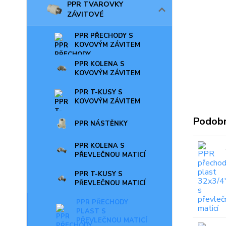
PPR TVAROVKY
ZÁVITOVÉ
PPR PŘECHODY S
KOVOVÝM ZÁVITEM
PPR KOLENA S
KOVOVÝM ZÁVITEM
PPR T-KUSY S
KOVOVÝM ZÁVITEM
Podobn
PPR NÁSTĚNKY
PPR KOLENA S
PŘEVLEČNOU MATICÍ
PPR T-KUSY S
PŘEVLEČNOU MATICÍ
PPR PŘECHODY
PLAST S
PŘEVLEČNOU MATICÍ