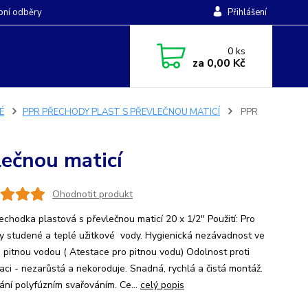
ní odběry
Přihlášení
0
ks
za
0,00 Kč
É
PPR PŘECHODY PLAST S PŘEVLEČNOU MATICÍ
PPR
lečnou maticí
Ohodnotit produkt
echodka plastová s převlečnou maticí 20 x 1/2" Použití: Pro
y studené a teplé užitkové vody. Hygienická nezávadnost ve
s pitnou vodou ( Atestace pro pitnou vodu) Odolnost proti
taci - nezarůstá a nekoroduje. Snadná, rychlá a čistá montáž.
ání polyfúzním svařováním. Ce...
celý popis