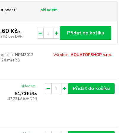
tupnost
skladem
,60 Kč
/
ks
Přidat do košíku
42 Kč
bez DPH
roduktu:
NPM2012
Výrobce:
AQUATOPSHOP s.r.o.
24 měsíců
skladem
Přidat do košíku
51,70 Kč
/
ks
42,73 Kč
bez DPH