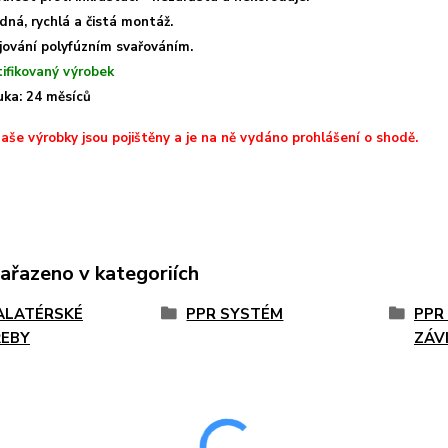
dná, rychlá a čistá montáž.
jování polyfúzním svařováním.
tifikovaný výrobek
uka: 24 měsíců
aše výrobky jsou pojištěny a je na ně vydáno prohlášení o shodě.
zařazeno v kategoriích
ALATÉRSKÉ
PPR SYSTÉM
PPR
EBY
ZÁV