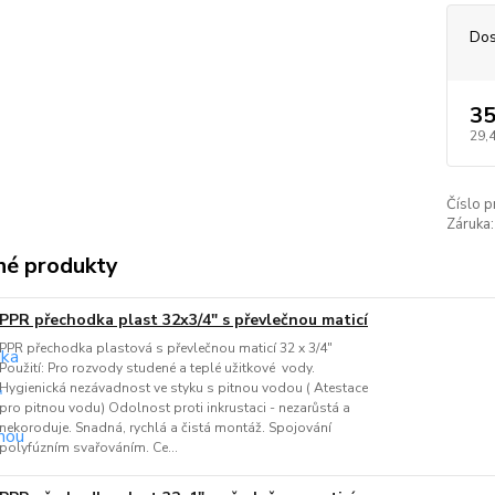
Dos
35
29,
Číslo p
Záruka:
é produkty
PPR přechodka plast 32x3/4" s převlečnou maticí
PPR přechodka plastová s převlečnou maticí 32 x 3/4"
Použití: Pro rozvody studené a teplé užitkové vody.
Hygienická nezávadnost ve styku s pitnou vodou ( Atestace
pro pitnou vodu) Odolnost proti inkrustaci - nezarůstá a
nekoroduje. Snadná, rychlá a čistá montáž. Spojování
polyfúzním svařováním. Ce...