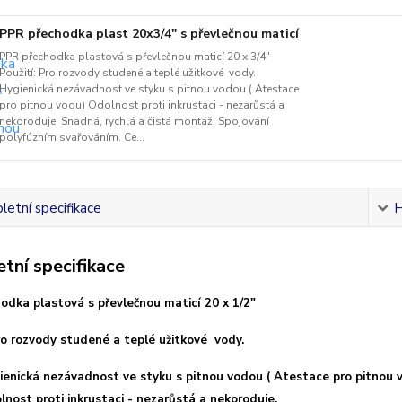
PPR přechodka plast 20x3/4" s převlečnou maticí
PPR přechodka plastová s převlečnou maticí 20 x 3/4"
Použití: Pro rozvody studené a teplé užitkové vody.
Hygienická nezávadnost ve styku s pitnou vodou ( Atestace
pro pitnou vodu) Odolnost proti inkrustaci - nezarůstá a
nekoroduje. Snadná, rychlá a čistá montáž. Spojování
polyfúzním svařováním. Ce...
etní specifikace
H
tní specifikace
odka plastová s převlečnou maticí 20 x 1/2"
Pro rozvody studené a teplé užitkové vody.
ienická nezávadnost ve styku s pitnou vodou ( Atestace pro pitnou 
lnost proti inkrustaci - nezarůstá a nekoroduje.