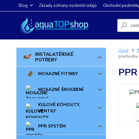
Blog
Zásady ochrany osobních údajů
Obchodní podmínk
Úvod
INSTALATÉRSKÉ
přechodka 
POTŘEBY
PPR 
MOSAZNÉ FITINKY
MOSAZNÉ ŠROUBENÍ
KULOVÉ KOHOUTY,
VENTILY
PPR SYSTÉM