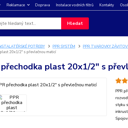
y
Reklamace
Doprava
Instalace vodních filtrů
Kontakty
Osob
Hledat
INSTALATÉRSKÉ POTŘEBY
PPR SYSTÉM
PPR TVAROVKY ZÁVITOV
plast 20x1/2" s převlečnou maticí
přechodka plast 20x1/2" s přev
PPR př
rozvod
styku 
inkrus
Spojov