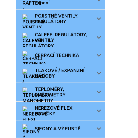
topení
POJISTNÉ VENTILY,
REGULÁTORY
CALEFFI REGULÁTORY,
VENTILY
ČERPACÍ TECHNIKA
TLAKOVÉ / EXPANZNÍ
NÁDOBY
TEPLOMĚRY,
MANOMETRY
NEREZOVÉ FLEXI
HADIČKY
SIFONY A VÝPUSTĚ