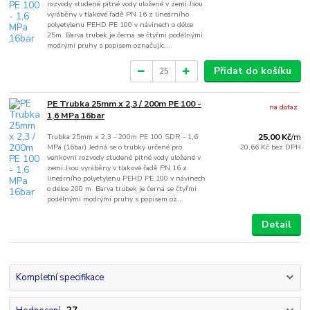
rozvody studené pitné vody uložené v zemi.Jsou
vyráběny v tlakové řadě PN 16 z lineárního
polyetylenu PEHD PE 100 v návinech o délce
25m. Barva trubek je černá se čtyřmi podélnými
modrými pruhy s popisem označujíc...
Přidat do košíku
PE Trubka 25mm x 2,3 / 200m PE 100 -
na dotaz
1,6 MPa 16bar
Trubka 25mm x 2,3 - 200m PE 100 SDR - 1,6
25,00 Kč
/
m
MPa (16bar) Jedná se o trubky určené pro
20,66 Kč
bez DPH
venkovní rozvody studené pitné vody uložené v
zemi.Jsou vyráběny v tlakové řadě PN 16 z
lineárního polyetylenu PEHD PE 100 v návinech
o délce 200 m. Barva trubek je černá se čtyřmi
podélnými modrými pruhy s popisem oz...
Detail
Kompletní specifikace