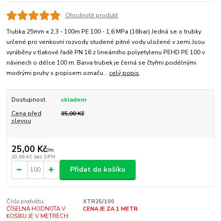
Ohodnotit produkt
Trubka 25mm x 2,3 - 100m PE 100 - 1,6 MPa (16bar) Jedná se o trubky
určené pro venkovní rozvody studené pitné vody uložené v zemi.Jsou
vyráběny v tlakové řadě PN 16 z lineárního polyetylenu PEHD PE 100 v
návinech o délce 100 m. Barva trubek je černá se čtyřmi podélnými
modrými pruhy s popisem označu...
celý popis
Dostupnost
skladem
Cena před
35,00 Kč
slevou
25,00 Kč
/
m
20,66 Kč
bez DPH
Přidat do košíku
Číslo produktu:
XTR25/100
ČÍSELNÁ HODNOTA V
CENA JE ZA 1 METR
KOŠÍKU JE V METRECH: