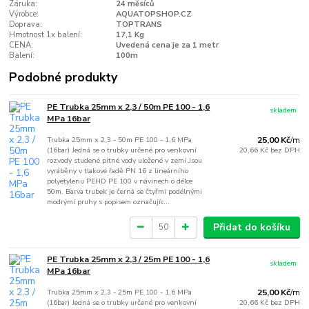
Záruka:
24 měsíců
Výrobce:
AQUATOPSHOP.CZ
Doprava:
TOPTRANS
Hmotnost 1x balení:
17,1 Kg
CENA:
Uvedená cena je za 1 metr
Balení:
100m
Podobné produkty
PE Trubka 25mm x 2,3 / 50m PE 100 - 1,6
skladem
MPa 16bar
Trubka 25mm x 2,3 - 50m PE 100 - 1,6 MPa
25,00 Kč
/
m
(16bar) Jedná se o trubky určené pro venkovní
20,66 Kč
bez DPH
rozvody studené pitné vody uložené v zemi.Jsou
vyráběny v tlakové řadě PN 16 z lineárního
polyetylenu PEHD PE 100 v návinech o délce
50m. Barva trubek je černá se čtyřmi podélnými
modrými pruhy s popisem označujíc...
Přidat do košíku
PE Trubka 25mm x 2,3 / 25m PE 100 - 1,6
skladem
MPa 16bar
Trubka 25mm x 2,3 - 25m PE 100 - 1,6 MPa
25,00 Kč
/
m
(16bar) Jedná se o trubky určené pro venkovní
20,66 Kč
bez DPH