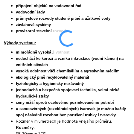
připojení objektů na vodovodní řad
vodovodní řady
průmyslové rozvody studené pitné a užitkové vody
závlahové systémy
provizorní stavební rozvody
Výhody systému:
mimořádně vysoká životnost
nedochází ke korozi a vzniku inkrustace (vodní kámen) na
vnitřních stěnách
vysoká odolnost vůči chemikáliím a agresívním médiím
ekologický plně recyklovatelný materiál
fyziologicky a hygienicky nezávadný
jednoduchá a bezpečná spojovací technika, velmi nízké
hydraulické ztráty,
ceny nižší oproti ocelovému pozinkovanému potrubí
u samosvěrných (rozebíratelných) tvarovek je možno každý
spoj následně rozebrat bez porušení trubky i tvarovky
Rozměr v milimetrech je hodnota vnějšího průměru.
Rozměry:
PE 20mm = 1/2"