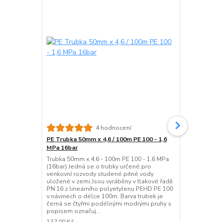
4 hodnocení
PE Trubka 50mm x 4,6 / 100m PE 100 - 1,6
PE Trubka 40
MPa 16bar
MPa 16bar
Trubka 50mm x 4,6 - 100m PE 100 - 1,6 MPa
Trubka 40mm 
(16bar) Jedná se o trubky určené pro
(16bar) Jedn
venkovní rozvody studené pitné vody
venkovní roz
uložené v zemi.Jsou vyráběny v tlakové řadě
uložené v ze
PN 16 z lineárního polyetylenu PEHD PE 100
PN 16 z line
v návinech o délce 100m. Barva trubek je
v návinech o
černá se čtyřmi podélnými modrými pruhy s
černá se čty
popisem označuj...
popisem ozn
137,00 Kč
88,00 Kč