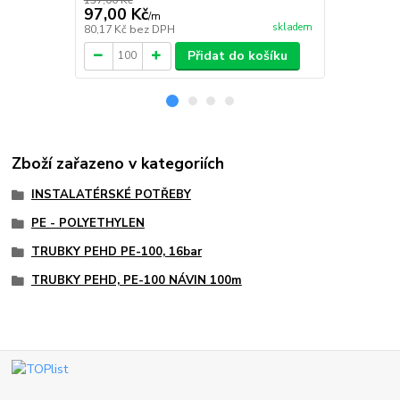
97,00 Kč
63,00 Kč
/
m
skladem
80,17 Kč
bez DPH
52,07 Kč
bez
Přidat do košíku
Zboží zařazeno v kategoriích
INSTALATÉRSKÉ POTŘEBY
PE - POLYETHYLEN
TRUBKY PEHD PE-100, 16bar
TRUBKY PEHD, PE-100 NÁVIN 100m