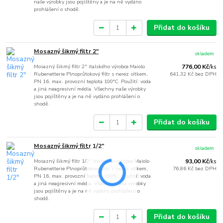
naše výrobky jsou pojištěny a je na ně vydáno
prohlášení o shodě.
Přidat do košíku
Mosazný šikmý filtr 2"
skladem
Mosazný šikmý filtr 2" italského výrobce Maiolo
776,00 Kč
/
ks
Rubenetterie Plnoprůtokový filtr s nerez sítkem,
641,32 Kč
bez DPH
PN 16, max. provozní teplota 100°C. Použití: voda
a jiná neagresivní média. Všechny naše výrobky
jsou pojištěny a je na ně vydáno prohlášení o
shodě.
Přidat do košíku
Mosazný šikmý filtr 1/2"
skladem
Mosazný šikmý filtr 1/2" italského výrobce Maiolo
93,00 Kč
/
ks
Rubenetterie Plnoprůtokový filtr s nerez sítkem,
76,86 Kč
bez DPH
PN 16, max. provozní teplota 100°C. Použití: voda
a jiná neagresivní média. Všechny naše výrobky
jsou pojištěny a je na ně vydáno prohlášení o
shodě.
Přidat do košíku