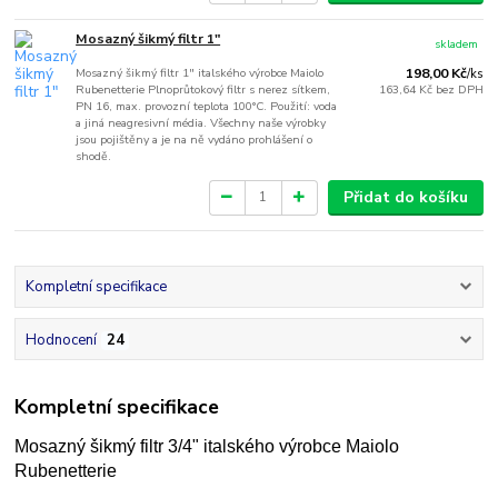
Mosazný šikmý filtr 1"
skladem
Mosazný šikmý filtr 1" italského výrobce Maiolo
198,00 Kč
/
ks
Rubenetterie Plnoprůtokový filtr s nerez sítkem,
163,64 Kč
bez DPH
PN 16, max. provozní teplota 100°C. Použití: voda
a jiná neagresivní média. Všechny naše výrobky
jsou pojištěny a je na ně vydáno prohlášení o
shodě.
Přidat do košíku
Kompletní specifikace
Hodnocení
24
Kompletní specifikace
Mosazný šikmý filtr 3/4" italského výrobce Maiolo
Rubenetterie