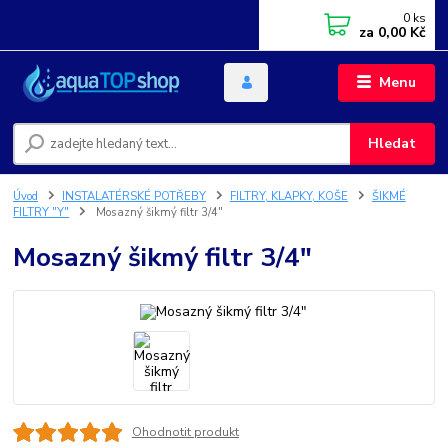
0
ks
za
0,00 Kč
Menu
Hledat
Úvod
INSTALATÉRSKÉ POTŘEBY
FILTRY, KLAPKY, KOŠE
ŠIKMÉ
FILTRY "Y"
Mosazný šikmý filtr 3/4"
Mosazný šikmý filtr 3/4"
Ohodnotit produkt