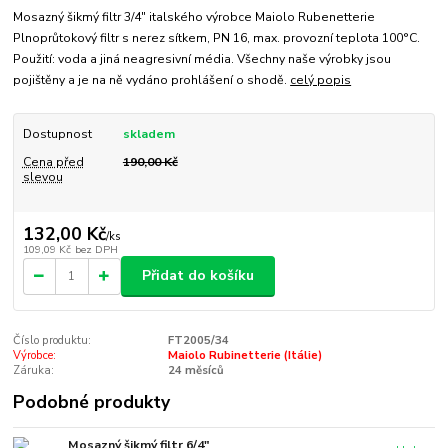
Mosazný šikmý filtr 3/4" italského výrobce Maiolo Rubenetterie
Plnoprůtokový filtr s nerez sítkem, PN 16, max. provozní teplota 100°C.
Použití: voda a jiná neagresivní média. Všechny naše výrobky jsou
pojištěny a je na ně vydáno prohlášení o shodě.
celý popis
Dostupnost
skladem
Cena před
190,00 Kč
slevou
132,00 Kč
/
ks
109,09 Kč
bez DPH
Přidat do košíku
Číslo produktu:
FT2005/34
Výrobce:
Maiolo Rubinetterie (Itálie)
Záruka:
24 měsíců
Podobné produkty
Mosazný šikmý filtr 6/4"