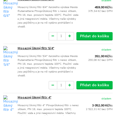
skladem
Mosazný šikmý filtr 6/4" italského výrobce Maiolo
459,00 Kč
/
ks
Rubenetterie Plnoprůtokový filtr s nerez sítkem,
379,34 Kč
bez DPH
PN 16, max. provozní teplota 100°C. Použití: voda
a jiná neagresivní média. Všechny naše výrobky
jsou pojištěny a je na ně vydáno prohlášení o
shodě.
Přidat do košíku
Mosazný šikmý filtr 5/4"
skladem
Mosazný šikmý filtr 5/4" italského výrobce Maiolo
351,00 Kč
/
ks
Rubenetterie Plnoprůtokový filtr s nerez sítkem,
290,08 Kč
bez DPH
PN 16, max. provozní teplota 100°C. Použití: voda
a jiná neagresivní média. Všechny naše výrobky
jsou pojištěny a je na ně vydáno prohlášení o
shodě.
Přidat do košíku
Mosazný šikmý filtr 4"
skladem
Mosazný šikmý filtr 4" Plnoprůtokový filtr s nerez
3 052,00 Kč
/
ks
sítkem, PN 16, max. provozní teplota 100°C.
2 522,31 Kč
bez DPH
Použití: voda a jiná neagresivní média. Všechny