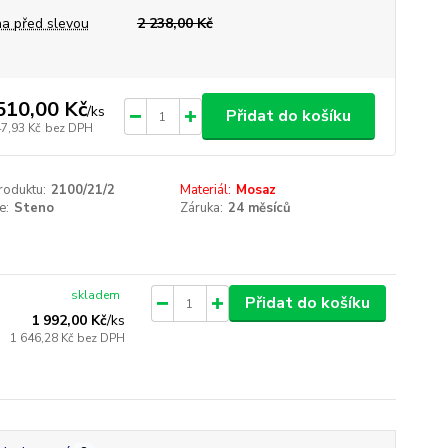
a před slevou
2 238,00 Kč
510,00 Kč
/
ks
Přidat do košíku
47,93 Kč
bez DPH
roduktu:
2100/21/2
Materiál:
Mosaz
e:
Steno
Záruka:
24 měsíců
skladem
Přidat do košíku
1 992,00 Kč
/
ks
1 646,28 Kč
bez DPH