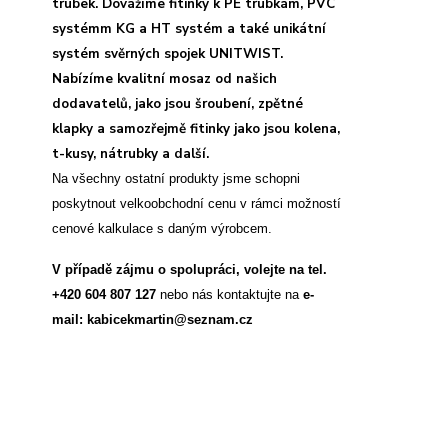
trubek. Dovážíme fitinky k PE trubkám, PVC
systémm KG a HT systém a také unikátní
systém svěrných spojek UNITWIST.
Nabízíme kvalitní mosaz od našich
dodavatelů, jako jsou šroubení, zpětné
klapky a samozřejmě fitinky jako jsou kolena,
t-kusy, nátrubky a další.
Na všechny ostatní produkty jsme schopni
poskytnout velkoobchodní cenu v rámci možností
cenové kalkulace s daným výrobcem.
V případě zájmu o spolupráci, volejte na tel.
+420 604 807 127
nebo nás kontaktujte na
e-
mail: kabicekmartin@seznam.cz