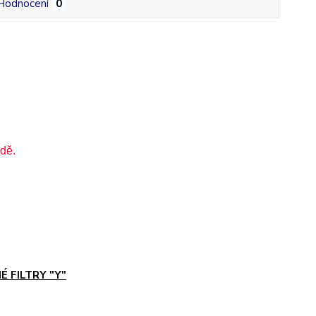
Hodnocení
0
dě.
É FILTRY "Y"