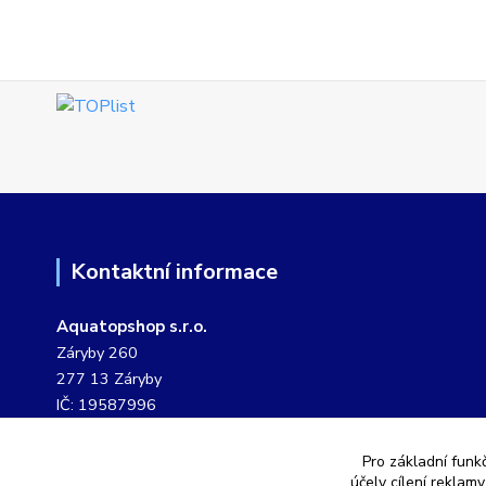
Kontaktní informace
Aquatopshop s.r.o.
Záryby 260
277 13 Záryby
IČ: 19587996
DIČ: CZ19587996
Pro základní funk
tel. č.: 604 807 127
účely cílení reklam