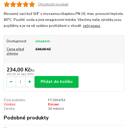
Ohodnotit produkt
Mosazný sací koš 5/4" s mosaznou klapkou PN 16, max. provozní teplota
60°C. Použití: voda a jiná neagresivní média. Všechny naše výrobky jsou
pojištěny a je na ně vydáno prohlášení o shodě.
celý popis
Dostupnost
skladem
Cena před
338,00 Kč
slevou
234,00 Kč
/
ks
193,39 Kč
bez DPH
Přidat do košíku
Číslo produktu:
FT2004/54
Výrobce:
Emsan
Záruka:
24 měsíců
Podobné produkty