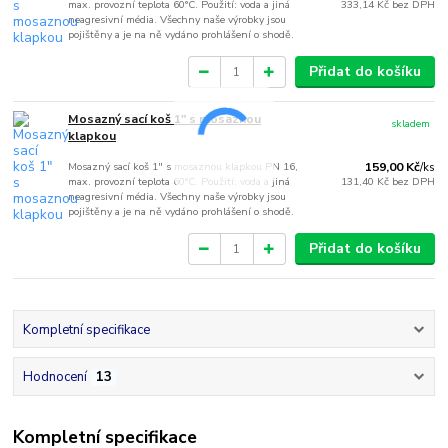
max. provozní teplota 60°C. Použití: voda a jiná
333,14 Kč
bez DPH
neagresivní média. Všechny naše výrobky jsou
pojištěny a je na ně vydáno prohlášení o shodě.
Přidat do košíku
Mosazný sací koš 1" s mosaznou
skladem
klapkou
Mosazný sací koš 1" s mosaznou klapkou PN 16,
159,00 Kč
/
ks
max. provozní teplota 60°C. Použití: voda a jiná
131,40 Kč
bez DPH
neagresivní média. Všechny naše výrobky jsou
pojištěny a je na ně vydáno prohlášení o shodě.
Přidat do košíku
Kompletní specifikace
Hodnocení
13
Kompletní specifikace