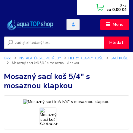
0
ks
za
0,00 Kč
Menu
Hledat
Úvod
INSTALATÉRSKÉ POTŘEBY
FILTRY, KLAPKY, KOŠE
SACÍ KOŠE
Mosazný sací koš 5/4" s mosaznou klapkou
Mosazný sací koš 5/4" s
mosaznou klapkou