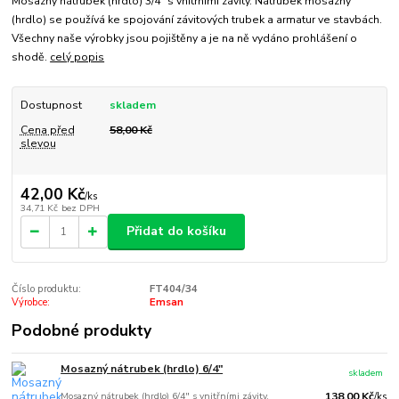
Mosazný nátrubek (hrdlo) 3/4" s vnitřními závity. Nátrubek mosazný
(hrdlo) se používá ke spojování závitových trubek a armatur ve stavbách.
Všechny naše výrobky jsou pojištěny a je na ně vydáno prohlášení o
shodě.
celý popis
Dostupnost
skladem
Cena před
58,00 Kč
slevou
42,00 Kč
/
ks
34,71 Kč
bez DPH
Přidat do košíku
Číslo produktu:
FT404/34
Výrobce:
Emsan
Podobné produkty
Mosazný nátrubek (hrdlo) 6/4"
skladem
Mosazný nátrubek (hrdlo) 6/4" s vnitřními závity.
138,00 Kč
/
ks