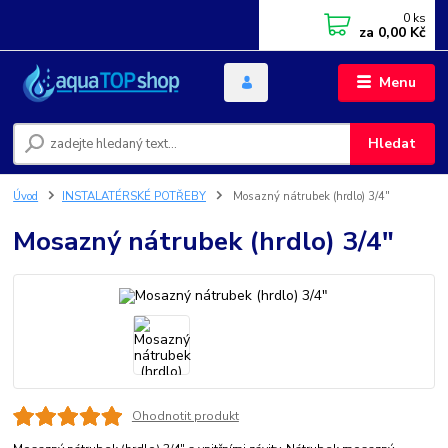
0
ks
za
0,00 Kč
Menu
Hledat
Úvod
INSTALATÉRSKÉ POTŘEBY
Mosazný nátrubek (hrdlo) 3/4"
Mosazný nátrubek (hrdlo) 3/4"
Ohodnotit produkt