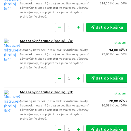
Nátrubek mosazný (hrdlo) se používá ke spojování
114,05 Kč
bez DPH
závitových trubek a armatur ve stavbách. Všechny
naše výrobky jsou pojištěny a je na ně vydáno
prohlášení o shodě.
Přidat do košíku
Mosazný nátrubek (hrdlo) 5/4"
skladem
Mosazný nátrubek (hrdlo) 5/4" s vnitřními závity.
94,00 Kč
/
ks
Nátrubek mosazný (hrdlo) se používá ke spojování
77,69 Kč
bez DPH
závitových trubek a armatur ve stavbách. Všechny
naše výrobky jsou pojištěny a je na ně vydáno
prohlášení o shodě.
Přidat do košíku
Mosazný nátrubek (hrdlo) 3/8"
skladem
Mosazný nátrubek (hrdlo) 3/8" s vnitřními závity.
20,00 Kč
/
ks
Nátrubek mosazný (hrdlo) se používá ke spojování
16,53 Kč
bez DPH
závitových trubek a armatur ve stavbách. Všechny
naše výrobky jsou pojištěny a je na ně vydáno
prohlášení o shodě.
Přidat do košíku