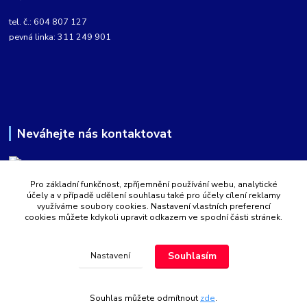
tel. č.: 604 807 127
pevná linka: 311 249 901
Neváhejte nás kontaktovat
Pro základní funkčnost, zpříjemnění používání webu, analytické
Martin Kabíček
účely a v případě udělení souhlasu také pro účely cílení reklamy
8:00 - 16:00 hod.
využíváme soubory cookies. Nastavení vlastních preferencí
cookies můžete kdykoli upravit odkazem ve spodní části stránek.
obchod@aquatopshop.cz
Souhlasím
Nastavení
Souhlas můžete odmítnout
zde
.