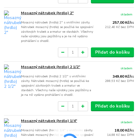
Mosazný nátrubek (hrdlo) 2"
skladem
Mosazný nátrubek (hrdlo) 2" s vnitřními závity.
257,00 Kč
/
ks
Nátrubek mosazný (hrdlo) se používá ke spojování
212,40 Kč
bez DPH
závitových trubek a armatur ve stavbách. Všechny
naše výrobky jsou pojištěny a je na ně vydáno
prohlášení o shodě.
Přidat do košíku
Mosazný nátrubek (hrdlo) 2 1/2"
skladem
Mosazný nátrubek (hrdlo) 2 1/2" s vnitřními
349,60 Kč
/
ks
závity. Nátrubek mosazný (hrdlo) se používá ke
288,93 Kč
bez DPH
spojování závitových trubek a armatur ve
stavbách. Všechny naše výrobky jsou pojištěny a
je na ně vydáno prohlášení o shodě.
Přidat do košíku
Mosazný nátrubek (hrdlo) 1/4"
skladem
Mosazný nátrubek (hrdlo) 1/4" s vnitřními závity.
18,00 Kč
/
ks
Nátrubek mosazný (hrdlo) se používá ke spojování
14,88 Kč
bez DPH