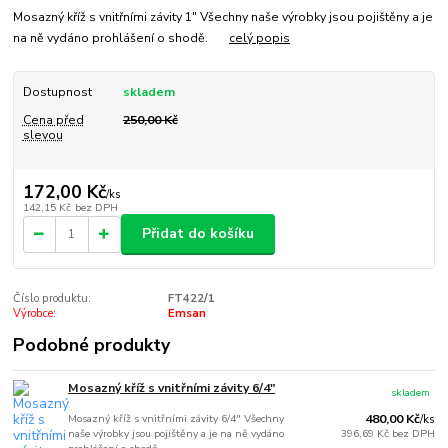
Mosazný kříž s vnitřními závity 1" Všechny naše výrobky jsou pojištěny a je
na ně vydáno prohlášení o shodě.
celý popis
Dostupnost
skladem
Cena před
250,00 Kč
slevou
172,00 Kč
/
ks
142,15 Kč
bez DPH
Přidat do košíku
Číslo produktu:
FT422/1
Výrobce:
Emsan
Podobné produkty
Mosazný kříž s vnitřními závity 6/4"
skladem
Mosazný kříž s vnitřními závity 6/4" Všechny
480,00 Kč
/
ks
naše výrobky jsou pojištěny a je na ně vydáno
396,69 Kč
bez DPH