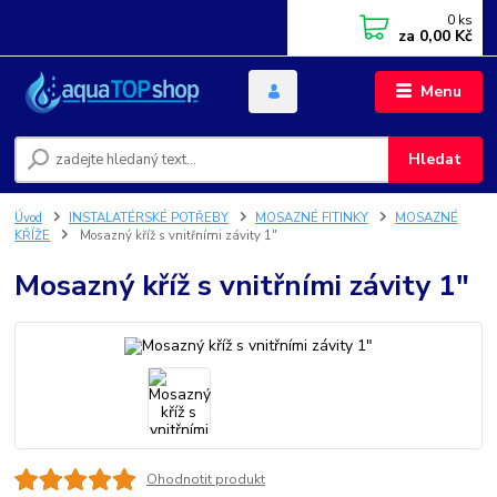
0
ks
za
0,00 Kč
Menu
Hledat
Úvod
INSTALATÉRSKÉ POTŘEBY
MOSAZNÉ FITINKY
MOSAZNÉ
KŘÍŽE
Mosazný kříž s vnitřními závity 1"
Mosazný kříž s vnitřními závity 1"
Ohodnotit produkt