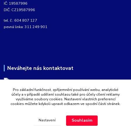
IČ: 19587996
DIČ: CZ19587996
tel. č.: 604 807 127
pevná linka: 311 249 901
Neváhejte nás kontaktovat
Pro základní funkčnost, zpříjemnění používání webu, analytické
Martin Kabíček
účely a v případě udělení souhlasu také pro účely cílení reklamy
8:00 - 16:00 hod.
využíváme soubory cookies. Nastavení vlastních preferencí
cookies můžete kdykoli upravit odkazem ve spodní části stránek.
obchod@aquatopshop.cz
Souhlasím
Nastavení