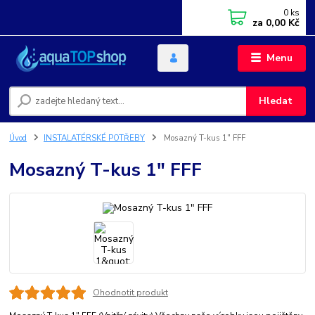
0
ks
za
0,00 Kč
Menu
Hledat
Úvod
INSTALATÉRSKÉ POTŘEBY
Mosazný T-kus 1" FFF
Mosazný T-kus 1" FFF
Ohodnotit produkt