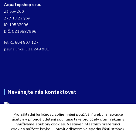
Aquatopshop s.r.o.
Záryby 260
277 13 Záryby
IČ: 19587996
DIČ: CZ19587996
tel. č.: 604 807 127
pevná linka: 311 249 901
Neváhejte nás kontaktovat
Pro základní funkčnost, zpříjemnění používání webu, analytické
Martin Kabíček
účely a v případě udělení souhlasu také pro účely cílení reklamy
8:00 - 16:00 hod.
využíváme soubory cookies. Nastavení vlastních preferencí
cookies můžete kdykoli upravit odkazem ve spodní části stránek.
obchod@aquatopshop.cz