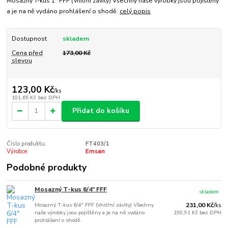
Mosazný T-kus 1" FFF (Vnitřní závity) Všechny naše výrobky jsou pojištěny
a je na ně vydáno prohlášení o shodě.
celý popis
Dostupnost
skladem
Cena před
173,00 Kč
slevou
123,00 Kč
/
ks
101,65 Kč
bez DPH
Přidat do košíku
Číslo produktu:
FT403/1
Výrobce:
Emsan
Podobné produkty
Mosazný T-kus 6/4" FFF
skladem
Mosazný T-kus 6/4" FFF (Vnitřní závity) Všechny
231,00 Kč
/
ks
naše výrobky jsou pojištěny a je na ně vydáno
190,91 Kč
bez DPH
prohlášení o shodě.