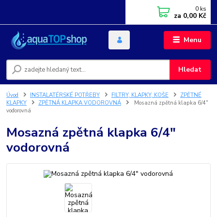
0
ks
za
0,00 Kč
Menu
Hledat
Úvod
INSTALATÉRSKÉ POTŘEBY
FILTRY, KLAPKY, KOŠE
ZPĚTNÉ
KLAPKY
ZPĚTNÁ KLAPKA VODOROVNÁ
Mosazná zpětná klapka 6/4"
vodorovná
Mosazná zpětná klapka 6/4"
vodorovná