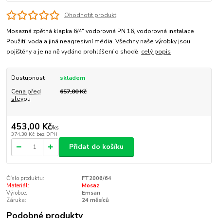
Ohodnotit produkt
Mosazná zpětná klapka 6/4" vodorovná PN 16, vodorovná instalace
Použití: voda a jiná neagresivní média. Všechny naše výrobky jsou
pojištěny a je na ně vydáno prohlášení o shodě.
celý popis
Dostupnost
skladem
Cena před
657,00 Kč
slevou
453,00 Kč
/
ks
374,38 Kč
bez DPH
Přidat do košíku
Číslo produktu:
FT2006/64
Materiál:
Mosaz
Výrobce:
Emsan
Záruka:
24 měsíců
Podobné produkty