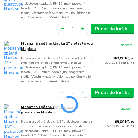
(s plastovou klapkou), PN 16, max. provozní
teplota 80° C Použití: voda a jiná neagresivní
média. Všechny naše výrobky jsou pojištěny a je
na ně vydáno prohlášení o shodě.
Přidat do košíku
Mosazná zpětná klapka 2" s plastovou
skladem
klapkou
Mosazná zpětná klapka 2" s plastovou klapkou s
462,00 Kč
/
ks
pružinou pro svislou i vodorovnou instalaci
381,82 Kč
bez DPH
(s plastovou klapkou), PN 16, max. provozní
teplota 80° C Použití: voda a jiná neagresivní
média. Všechny naše výrobky jsou pojištěny a je
na ně vydáno prohlášení o shodě.
Přidat do košíku
Mosazná zpětná klapka 1/2" s
skladem
plastovou klapkou
Mosazná zpětná klapka 1/2" s plastovou klapkou
69,00 Kč
/
ks
s pružinou pro svislou i vodorovnou instalaci
57,02 Kč
bez DPH
(s plastovou klapkou), PN 16, max. provozní
teplota 80° C Použití: voda a jiná neagresivní