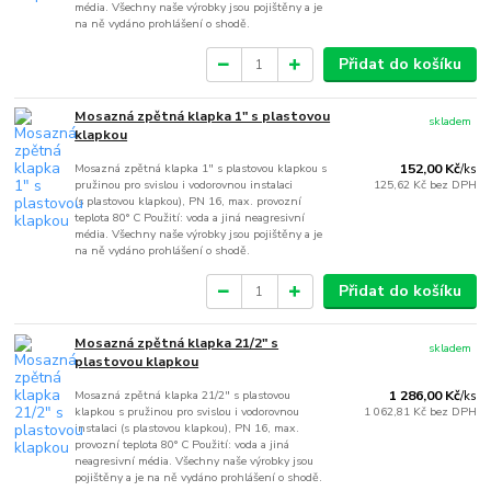
média. Všechny naše výrobky jsou pojištěny a je
na ně vydáno prohlášení o shodě.
Přidat do košíku
Mosazná zpětná klapka 1" s plastovou
skladem
klapkou
Mosazná zpětná klapka 1" s plastovou klapkou s
152,00 Kč
/
ks
pružinou pro svislou i vodorovnou instalaci
125,62 Kč
bez DPH
(s plastovou klapkou), PN 16, max. provozní
teplota 80° C Použití: voda a jiná neagresivní
média. Všechny naše výrobky jsou pojištěny a je
na ně vydáno prohlášení o shodě.
Přidat do košíku
Mosazná zpětná klapka 21/2" s
skladem
plastovou klapkou
Mosazná zpětná klapka 21/2" s plastovou
1 286,00 Kč
/
ks
klapkou s pružinou pro svislou i vodorovnou
1 062,81 Kč
bez DPH
instalaci (s plastovou klapkou), PN 16, max.
provozní teplota 80° C Použití: voda a jiná
neagresivní média. Všechny naše výrobky jsou
pojištěny a je na ně vydáno prohlášení o shodě.