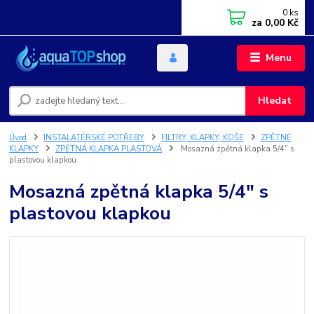
0
ks
za
0,00 Kč
Menu
Hledat
Úvod
INSTALATÉRSKÉ POTŘEBY
FILTRY, KLAPKY, KOŠE
ZPĚTNÉ
KLAPKY
ZPĚTNÁ KLAPKA PLASTOVÁ
Mosazná zpětná klapka 5/4" s
plastovou klapkou
Mosazná zpětná klapka 5/4" s
plastovou klapkou