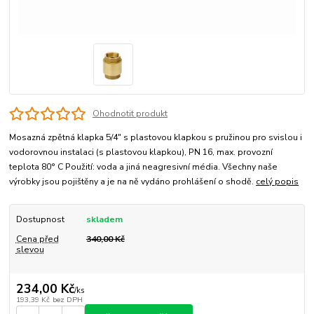
Ohodnotit produkt
Mosazná zpětná klapka 5/4" s plastovou klapkou s pružinou pro svislou i
vodorovnou instalaci (s plastovou klapkou), PN 16, max. provozní
teplota 80° C Použití: voda a jiná neagresivní média. Všechny naše
výrobky jsou pojištěny a je na ně vydáno prohlášení o shodě.
celý popis
Dostupnost
skladem
Cena před
340,00 Kč
slevou
234,00 Kč
/
ks
193,39 Kč
bez DPH