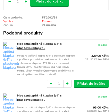
Přidat do košíku
Číslo produktu:
FT2002/54
Výrobce:
Emsan
Záruka:
24 měsíců
Podobné produkty
Mosazná zpětná klapka 6/4" s
skladem
plastovou klapkou
Mosazná zpětná klapka 6/4" s plastovou klapkou
329,00 Kč
/
ks
s pružinou pro svislou i vodorovnou instalaci
271,90 Kč
bez DPH
(s plastovou klapkou), PN 16, max. provozní
teplota 80° C Použití: voda a jiná neagresivní
média. Všechny naše výrobky jsou pojištěny a je
na ně vydáno prohlášení o shodě.
Přidat do košíku
Mosazná zpětná klapka 3/4" s
skladem
plastovou klapkou
Mosazná zpětná klapka 3/4" s plastovou klapkou
93,00 Kč
/
ks
s pružinou pro svislou i vodorovnou instalaci
76,86 Kč
bez DPH