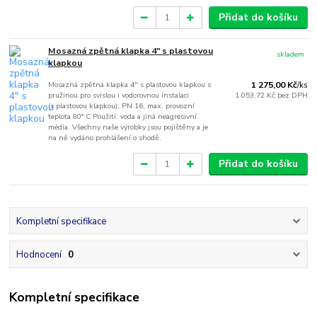
Přidat do košíku
Mosazná zpětná klapka 4" s plastovou
skladem
klapkou
Mosazná zpětná klapka 4" s plastovou klapkou s
1 275,00 Kč
/
ks
pružinou pro svislou i vodorovnou instalaci
1 053,72 Kč
bez DPH
(s plastovou klapkou), PN 16, max. provozní
teplota 80° C Použití: voda a jiná neagresivní
média. Všechny naše výrobky jsou pojištěny a je
na ně vydáno prohlášení o shodě.
Přidat do košíku
Kompletní specifikace
Hodnocení
0
Kompletní specifikace