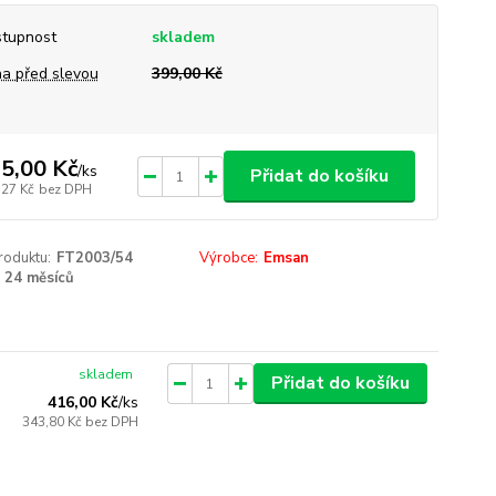
tupnost
skladem
a před slevou
399,00 Kč
5,00 Kč
/
ks
Přidat do košíku
,27 Kč
bez DPH
roduktu:
FT2003/54
Výrobce:
Emsan
24 měsíců
skladem
Přidat do košíku
416,00 Kč
/
ks
343,80 Kč
bez DPH