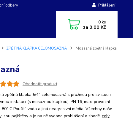
ní odběry
Přihlášení
0
ks
za
0,00 Kč
ZPĚTNÁ KLAPKA CELOMOSAZNÁ
Mosazná zpětná klapka
sazná
Ohodnotit produkt
á zpětná klapka 5/4" celomosazná s pružinou pro svislou i
vnou instalaci (s mosaznou klapkou), PN 16, max. provozní
a 80° C Použití: voda a jiná neagresivní média. Všechny naše
y jsou pojištěny a je na ně vydáno prohlášení o shodě.
celý