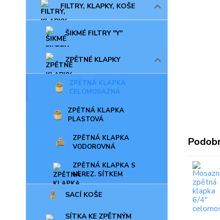
FILTRY, KLAPKY, KOŠE
ŠIKMÉ FILTRY "Y"
ZPĚTNÉ KLAPKY
ZPĚTNÁ KLAPKA
CELOMOSAZNÁ
ZPĚTNÁ KLAPKA
PLASTOVÁ
ZPĚTNÁ KLAPKA
Podobn
VODOROVNÁ
ZPĚTNÁ KLAPKA S
NEREZ. SÍTKEM
SACÍ KOŠE
SÍTKA KE ZPĚTNÝM