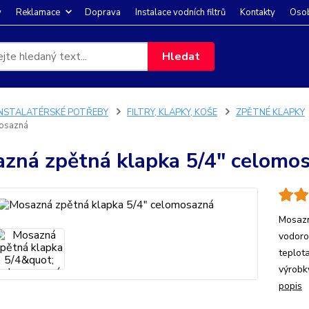
y
Reklamace
Doprava
Instalace vodních filtrů
Kontakty
Osob
Hledat
INSTALATÉRSKÉ POTŘEBY
FILTRY, KLAPKY, KOŠE
ZPĚTNÉ KLAPKY
mosazná
zná zpětná klapka 5/4" celomo
Mosazn
vodoro
teplot
výrobk
popis