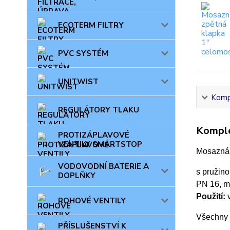
ECOTERM FILTRY
PVC SYSTÉM
UNITWIST
Kompl
REGULÁTORY TLAKU
Komple
PROTIZÁPLAVOVÉ
VENTILY SMARTSTOP
Mosazná 
VODOVODNÍ BATERIE A
s pružino
DOPLŇKY
PN 16, ma
Použití:
v
ROHOVÉ VENTILY
Všechny 
PŘÍSLUŠENSTVÍ K