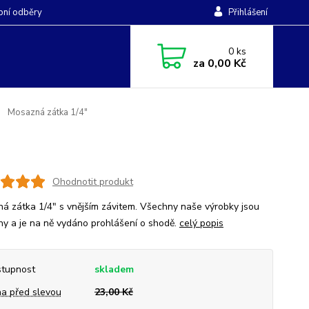
ní odběry
Přihlášení
0
ks
za
0,00 Kč
Mosazná zátka 1/4"
Ohodnotit produkt
á zátka 1/4" s vnějším závitem. Všechny naše výrobky jsou
ěny a je na ně vydáno prohlášení o shodě.
celý popis
tupnost
skladem
a před slevou
23,00 Kč