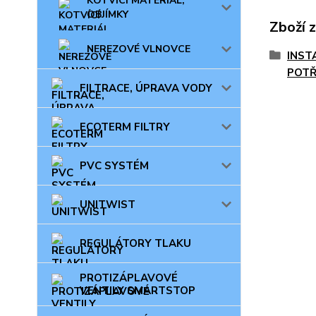
KOTVÍCÍ MATERIÁL,
OBJÍMKY
Zboží 
NEREZOVÉ VLNOVCE
INST
POTŘ
FILTRACE, ÚPRAVA VODY
ECOTERM FILTRY
PVC SYSTÉM
UNITWIST
REGULÁTORY TLAKU
PROTIZÁPLAVOVÉ
VENTILY SMARTSTOP