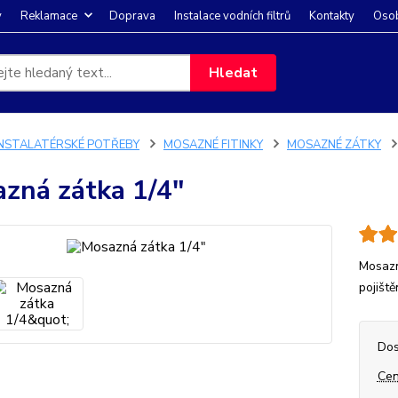
y
Reklamace
Doprava
Instalace vodních filtrů
Kontakty
Osob
Hledat
INSTALATÉRSKÉ POTŘEBY
MOSAZNÉ FITINKY
MOSAZNÉ ZÁTKY
zná zátka 1/4"
Mosazn
pojišt
Dos
Cen