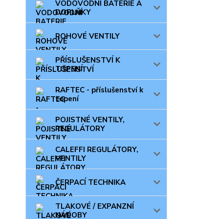
VODOVODNÍ BATERIE A
DOPLŇKY
ROHOVÉ VENTILY
PŘÍSLUŠENSTVÍ K
TOPENÍ
RAFTEC - příslušenství k
topení
POJISTNÉ VENTILY,
REGULÁTORY
CALEFFI REGULÁTORY,
VENTILY
ČERPACÍ TECHNIKA
TLAKOVÉ / EXPANZNÍ
NÁDOBY